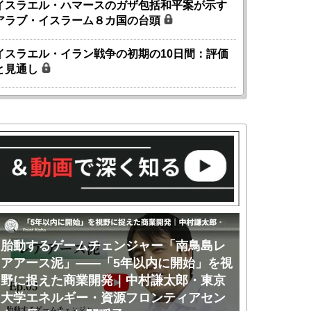
イスラエル・ハマースのガザ包括和平案が示す
アラブ・イスラーム８カ国の台頭
イスラエル・イラン戦争の初期の10日間：評価
と見通し
胎動するゲームチェンジャー「南鳥島レ
胎動するゲ
アアース泥」――「5年以内に開始」を視
アアース泥
野に捉えた商業開発｜中村謙太郎・東京
のか｜中村
大学エネルギー・資源フロンティアセン
ー・資源フ