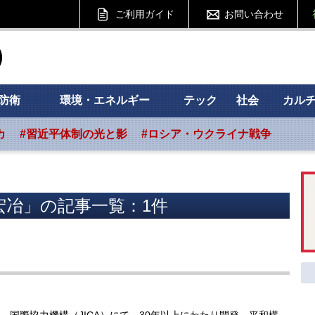
ご利用ガイド
お問い合わせ
ht フォーサイト
防衛
環境・エネルギー
テック
社会
カル
カ
#習近平体制の光と影
#ロシア・ウクライナ戦争
宏冶」の記事一覧：1件