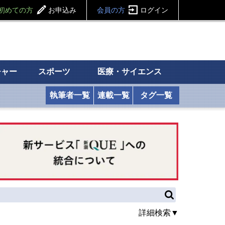
初めての方
お申込み
会員の方
ログイン
チャー
スポーツ
医療・サイエンス
執筆者一覧
連載一覧
タグ一覧
詳細検索▼