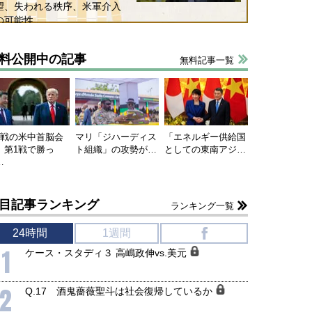
望、失われる秩序、米軍介入
の可能性
料公開中の記事
無料記事一覧
連戦の米中首脳会
マリ「ジハーディス
「エネルギー供給国
、第1戦で勝っ
ト組織」の攻勢が…
としての東南アジ…
…
目記事ランキング
ランキング一覧
24時間
1週間
f
1
ケース・スタディ３ 高嶋政伸vs.美元
2
Q.17 酒鬼薔薇聖斗は社会復帰しているか