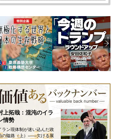
村上拓哉：混沌のイラ
ン情勢
イラン現体制が迷い込んだ政
治の隘路（上）――欠ける展