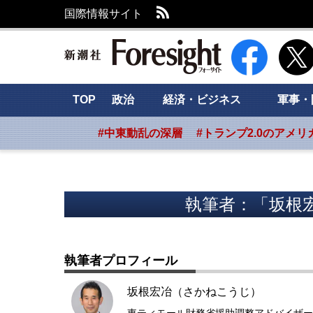
RSS
国際情報サイト
新潮社 Foresig
TOP
政治
経済・ビジネス
軍事・
#中東動乱の深層
#トランプ2.0のアメリ
執筆者：「坂根
執筆者プロフィール
坂根宏冶（さかねこうじ）