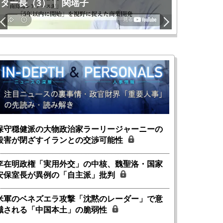
ター長（3）｜ 関瑶子
関瑶子
保守穏健派の大物政治家ラーリージャーニーの
殺害が閉ざすイランとの交渉可能性
李在明政権「実用外交」の中核、魏聖洛・国家
安保室長が異例の「自主派」批判
米軍のベネズエラ攻撃「沈黙のレーダー」で意
識される「中国本土」の脆弱性