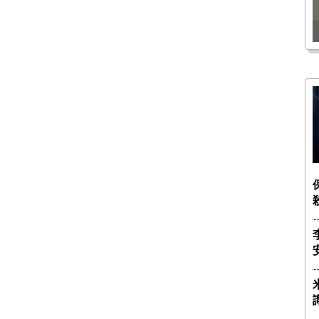
瑶子
ー長（4）｜ 関瑶子