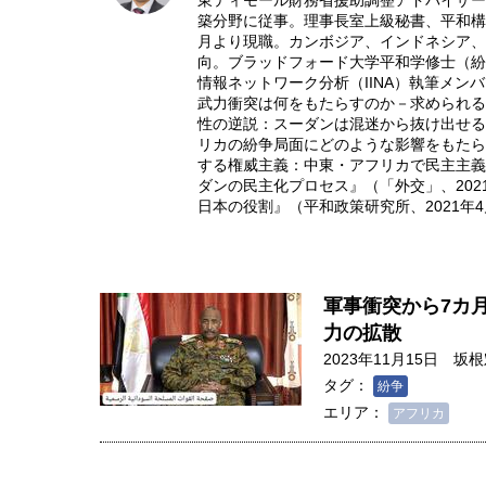
東ティモール財務省援助調整アドバイザー。
築分野に従事。理事長室上級秘書、平和構築
月より現職。カンボジア、インドネシア、ス
向。ブラッドフォード大学平和学修士（紛
情報ネットワーク分析（IINA）執筆メン
武力衝突は何をもたらすのか－求められる国
性の逆説：スーダンは混迷から抜け出せる
リカの紛争局面にどのような影響をもたらす
する権威主義：中東・アフリカで民主主義は
ダンの民主化プロセス』（「外交」、202
日本の役割』（平和政策研究所、2021年
軍事衝突から7カ
力の拡散
2023年11月15日
坂根
タグ：
紛争
エリア：
アフリカ