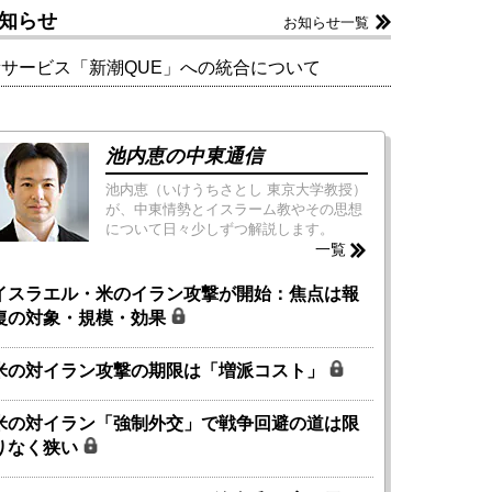
知らせ
お知らせ一覧
新サービス「新潮QUE」への統合について
池内恵の中東通信
池内恵（いけうちさとし 東京大学教授）
が、中東情勢とイスラーム教やその思想
について日々少しずつ解説します。
一覧
イスラエル・米のイラン攻撃が開始：焦点は報
復の対象・規模・効果
米の対イラン攻撃の期限は「増派コスト」
米の対イラン「強制外交」で戦争回避の道は限
りなく狭い