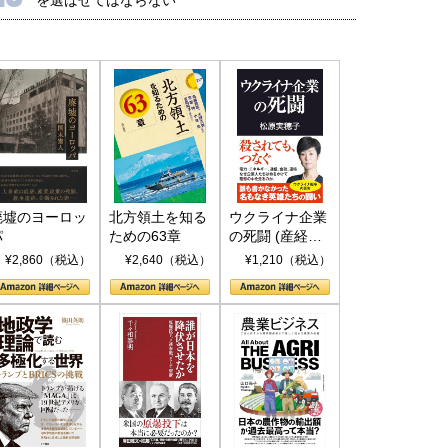
廃墟のヨーロッ
北方領土を知る
ウクライナ企業
パ
ための63章
の死闘 (産経セ
レクト S 039)
¥2,860（税込）
¥2,640（税込）
¥1,210（税込）