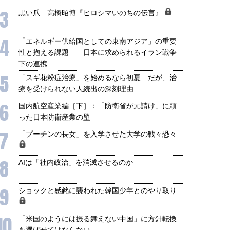
3
黒い爪 高橋昭博『ヒロシマいのちの伝言』
4
「エネルギー供給国としての東南アジア」の重要
性と抱える課題――日本に求められるイラン戦争
下の連携
5
「スギ花粉症治療」を始めるなら初夏 だが、治
療を受けられない人続出の深刻理由
6
国内航空産業編［下］：「防衛省が元請け」に頼
った日本防衛産業の壁
7
「プーチンの長女」を入学させた大学の戦々恐々
8
AIは「社内政治」を消滅させるのか
9
ショックと感銘に襲われた韓国少年とのやり取り
10
「米国のようには振る舞えない中国」に方針転換
を選ばせてはならない