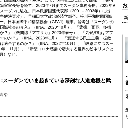
国際協力機構（JICA）にて、30年以上にわたり開発、平和構
お
室室長等を経て、2023年7月までスーダン事務所長。2023年9
ーダンに駐在。日本政府国連代表部（2001－2003年）に出
争解決専攻）、早稲田大学政治経済学部卒。笹川平和財団国際
バー。日本国際平和構築協会（GPAJ）理事。論考は『スーダンの
際社会の介入』（IINA、2023年8月）、『豊穣、寛容、多様
か？』（機関誌「アフリカ」2023年春号）、『気候変動はアフ
のか？』（IINA、2023年1月）、『衰退する民主主義、拡散
適合するのか？』（IINA、2022年10月）、『岐路に立つスー
1年、11月）、『新型コロナ感染で増大する世界の紛争リスクと
4月）など。
月:スーダンでいま起きている深刻な人道危機と武
宏冶