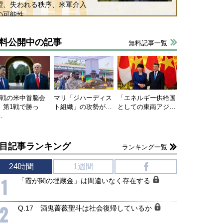
望、失われる秩序、米軍介入
の可能性
料公開中の記事
無料記事一覧
連戦の米中首脳会
マリ「ジハーディス
「エネルギー供給国
、第1戦で勝っ
ト組織」の攻勢が…
としての東南アジ…
…
目記事ランキング
ランキング一覧
24時間
1週間
f
1
「霞が関の埋蔵金」は間違いなく存在する
2
Q.17 酒鬼薔薇聖斗は社会復帰しているか