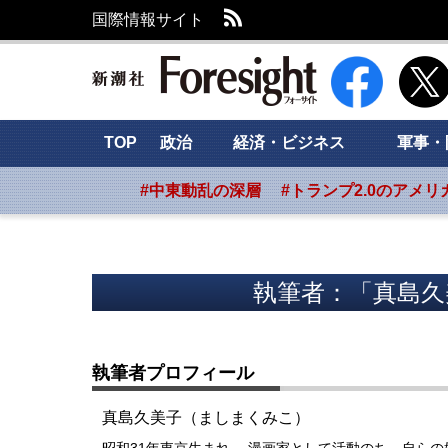
RSS
国際情報サイト
新潮社 Foresig
TOP
政治
経済・ビジネス
軍事・
#中東動乱の深層
#トランプ2.0のアメリ
執筆者：「真島久
執筆者プロフィール
真島久美子（ましまくみこ）