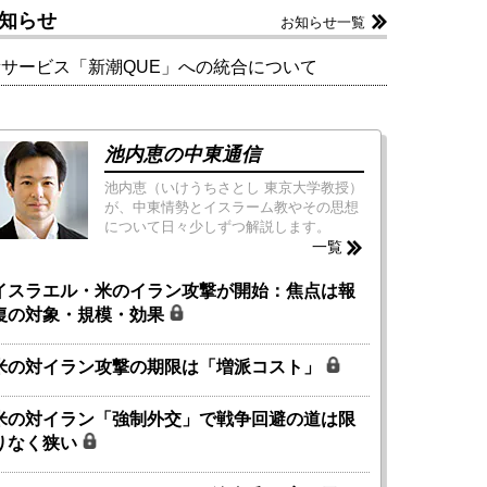
知らせ
お知らせ一覧
新サービス「新潮QUE」への統合について
池内恵の中東通信
池内恵（いけうちさとし 東京大学教授）
が、中東情勢とイスラーム教やその思想
について日々少しずつ解説します。
一覧
イスラエル・米のイラン攻撃が開始：焦点は報
復の対象・規模・効果
米の対イラン攻撃の期限は「増派コスト」
米の対イラン「強制外交」で戦争回避の道は限
りなく狭い