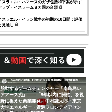
イスラエル・ハマースのガザ包括和平案が示す
アラブ・イスラーム８カ国の台頭
イスラエル・イラン戦争の初期の10日間：評価
と見通し
胎動するゲームチェンジャー「南鳥島レ
胎動するゲ
アアース泥」――「5年以内に開始」を視
アアース泥
野に捉えた商業開発｜中村謙太郎・東京
のか｜中村
大学エネルギー・資源フロンティアセン
ー・資源フ