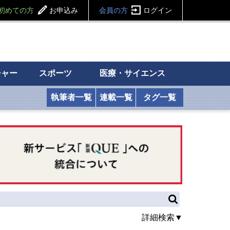
初めての方
お申込み
会員の方
ログイン
チャー
スポーツ
医療・サイエンス
執筆者一覧
連載一覧
タグ一覧
詳細検索▼