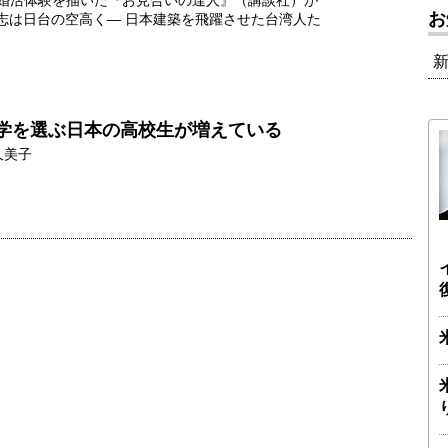
の婚活体験を描いた『お見合いの達人』（講談社）が
お
『志は日台の空高く― 日本建築を飛躍させた台湾人た
。
学を選ぶ日本の高校生が増えている
久美子