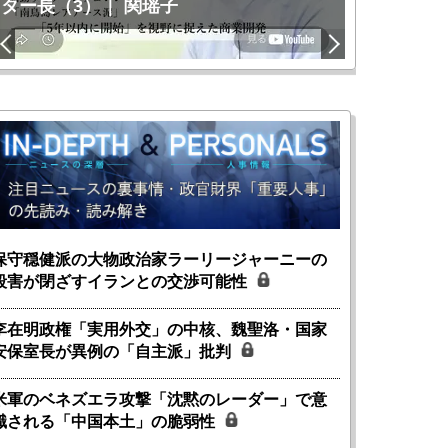
ター長（3）｜ 関瑶子
関瑶子
保守穏健派の大物政治家ラーリージャーニーの
殺害が閉ざすイランとの交渉可能性
李在明政権「実用外交」の中核、魏聖洛・国家
安保室長が異例の「自主派」批判
米軍のベネズエラ攻撃「沈黙のレーダー」で意
識される「中国本土」の脆弱性