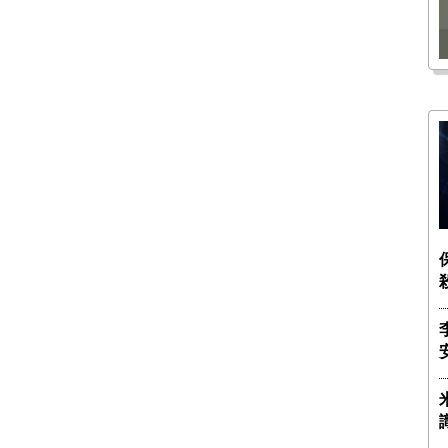
瑶子
ー長（4）｜ 関瑶子