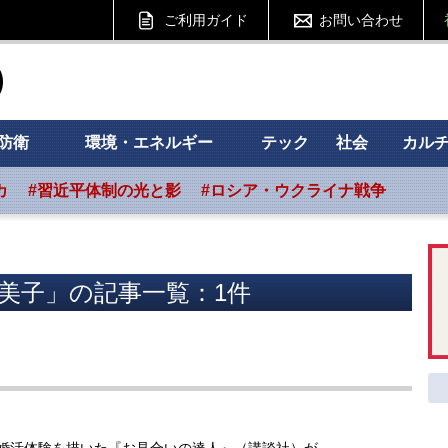
ご利用ガイド
お問い合わせ
ht フォーサイト
防衛
環境・エネルギー
テック
社会
カル
カ
#習近平体制の光と影
#ロシア・ウクライナ戦争
美子」の記事一覧：1件