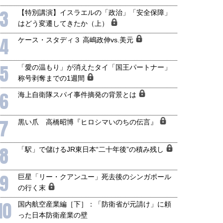
3
【特別講演】イスラエルの「政治」「安全保障」
はどう変遷してきたか（上）
4
ケース・スタディ３ 高嶋政伸vs.美元
5
「愛の温もり」が消えたタイ「国王パートナー」
称号剥奪までの1週間
6
海上自衛隊スパイ事件摘発の背景とは
7
黒い爪 高橋昭博『ヒロシマいのちの伝言』
8
「駅」で儲けるJR東日本“二十年後”の積み残し
9
巨星「リー・クアンユー」死去後のシンガポール
の行く末
10
国内航空産業編［下］：「防衛省が元請け」に頼
った日本防衛産業の壁