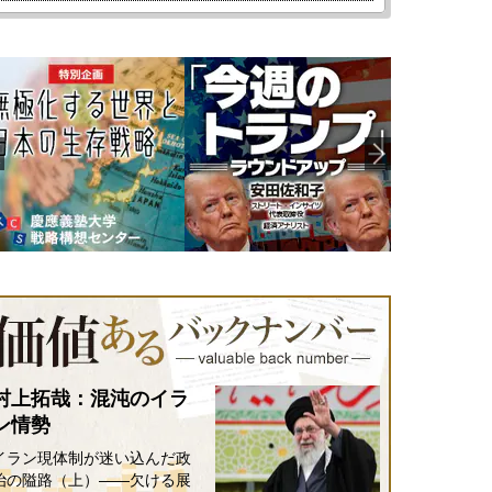
村上拓哉：混沌のイラ
ン情勢
イラン現体制が迷い込んだ政
治の隘路（上）――欠ける展