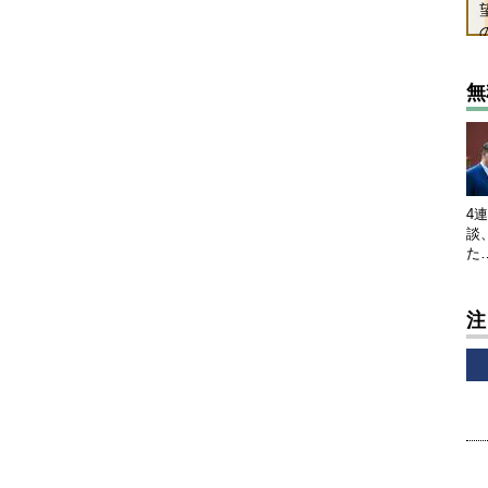
無
4
談
た
注