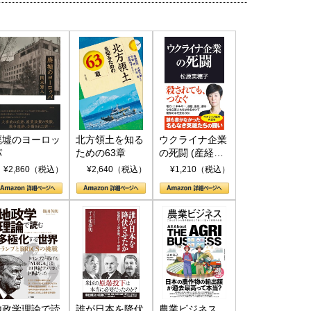
廃墟のヨーロッ
北方領土を知る
ウクライナ企業
パ
ための63章
の死闘 (産経セ
レクト S 039)
¥2,860（税込）
¥2,640（税込）
¥1,210（税込）
地政学理論で読
誰が日本を降伏
農業ビジネス