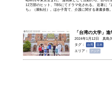
昭和31年東京生まれ。 漫画家として活動のち、自ら
12万部のヒット、TBSにてドラマ化される。 近著に
ち』（展転社）。ほか子育て、介護に関する著書多数
「台湾の大学」進
2024年1月12日
真島
タグ：
台湾
日本
エリア：
アジア