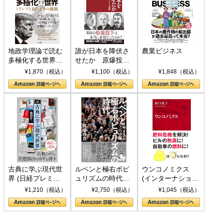
地政学理論で読む
誰が日本を降伏さ
農業ビジネス
多極化する世界：
せたか 原爆投
トランプとBRICS
下、ソ連参戦、そ
¥1,870（税込）
¥1,100（税込）
¥1,848（税込）
の挑戦
して聖断 (PHP新
書)
古典に学ぶ現代世
ルペンと極右ポピ
ウンコノミクス
界 (日経プレミア
ュリズムの時代：
(インターナショナ
シリーズ)
〈ヤヌス〉の二つ
ル新書)
¥1,210（税込）
¥2,750（税込）
¥1,045（税込）
の顔