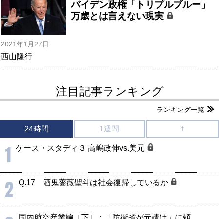
バイデン政権「トリプルブルー」
万歳とは言えない現実
2021年1月27日
西山隆行
注目記事ランキング
ランキング一覧
24時間
1週間
f
1
ケース・スタディ３ 高嶋政伸vs.美元
2
Q.17 酒鬼薔薇聖斗は社会復帰しているか
国内航空産業編［下］：「防衛省が元請け」に頼