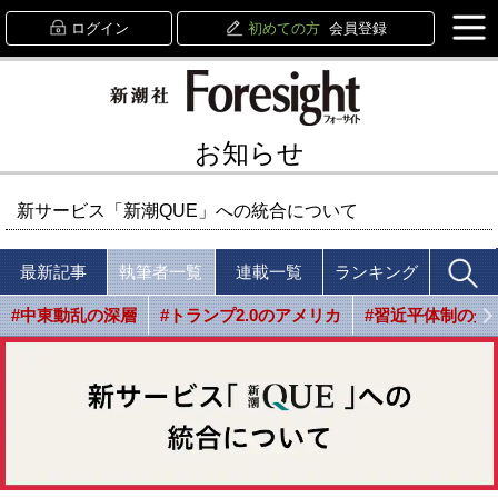
ログイン
初めての方
会員登録
お知らせ
新サービス「新潮QUE」への統合について
最新記事
執筆者一覧
連載一覧
ランキング
#中東動乱の深層
#トランプ2.0のアメリカ
#習近平体制の光