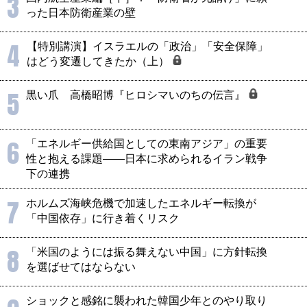
3
った日本防衛産業の壁
4
【特別講演】イスラエルの「政治」「安全保障」
はどう変遷してきたか（上）
5
黒い爪 高橋昭博『ヒロシマいのちの伝言』
6
「エネルギー供給国としての東南アジア」の重要
性と抱える課題――日本に求められるイラン戦争
下の連携
7
ホルムズ海峡危機で加速したエネルギー転換が
「中国依存」に行き着くリスク
8
「米国のようには振る舞えない中国」に方針転換
を選ばせてはならない
ショックと感銘に襲われた韓国少年とのやり取り