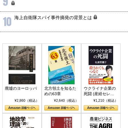
9
10
海上自衛隊スパイ事件摘発の背景とは
廃墟のヨーロッパ
北方領土を知るた
ウクライナ企業の
めの63章
死闘 (産経セレク
ト S 039)
¥2,860（税込）
¥2,640（税込）
¥1,210（税込）