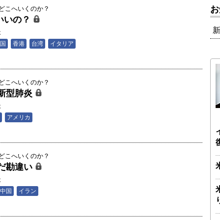
お
はどこへいくのか？
ういいの？
夫
国
香港
台湾
イタリア
はどこへいくのか？
新型肺炎
夫
アメリカ
はどこへいくのか？
だ勘違い
夫
中国
イラン