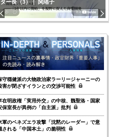
ター長（3）｜ 関瑶子
関瑶子
保守穏健派の大物政治家ラーリージャーニーの
殺害が閉ざすイランとの交渉可能性
李在明政権「実用外交」の中核、魏聖洛・国家
安保室長が異例の「自主派」批判
米軍のベネズエラ攻撃「沈黙のレーダー」で意
識される「中国本土」の脆弱性