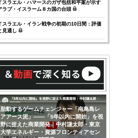
イスラエル・ハマースのガザ包括和平案が示す
アラブ・イスラーム８カ国の台頭
イスラエル・イラン戦争の初期の10日間：評価
と見通し
胎動するゲームチェンジャー「南鳥島レ
胎動するゲ
アアース泥」――「5年以内に開始」を視
アアース泥
野に捉えた商業開発｜中村謙太郎・東京
のか｜中村
大学エネルギー・資源フロンティアセン
ー・資源フ