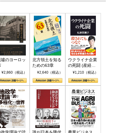
廃墟のヨーロッ
北方領土を知る
ウクライナ企業
パ
ための63章
の死闘 (産経セ
レクト S 039)
¥2,860（税込）
¥2,640（税込）
¥1,210（税込）
地政学理論で読
誰が日本を降伏
農業ビジネス