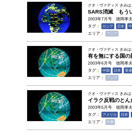
クオ・ヴァディス きみ
SARS消滅 も
2003年7月号
徳岡孝
タグ：
ロシア
日本
中
エリア：
アジア
クオ・ヴァディス きみ
有を無にする国の
2003年6月号
徳岡孝
タグ：
中国
日本
香港
エリア：
アジア
クオ・ヴァディス きみ
イラク反戦のとん
2003年5月号
徳岡孝
タグ：
アメリカ
日本
エリア：
中東