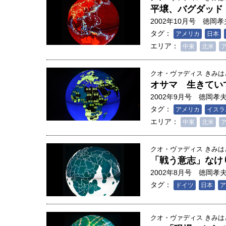
平壌、バグダッド 
2002年10月号
徳岡孝
タグ：
アメリカ
日本
エリア：
中東
北米
クオ・ヴァディス きみ
オサマ 生きてい
2002年9月号
徳岡孝
タグ：
アメリカ
イスラ
エリア：
中東
北米
クオ・ヴァディス きみ
「戦う意志」なけ
2002年8月号
徳岡孝
タグ：
ドイツ
日本
ア
クオ・ヴァディス きみ