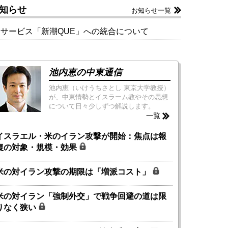
知らせ
お知らせ一覧
新サービス「新潮QUE」への統合について
池内恵の中東通信
池内恵（いけうちさとし 東京大学教授）
が、中東情勢とイスラーム教やその思想
について日々少しずつ解説します。
一覧
イスラエル・米のイラン攻撃が開始：焦点は報
復の対象・規模・効果
米の対イラン攻撃の期限は「増派コスト」
米の対イラン「強制外交」で戦争回避の道は限
りなく狭い