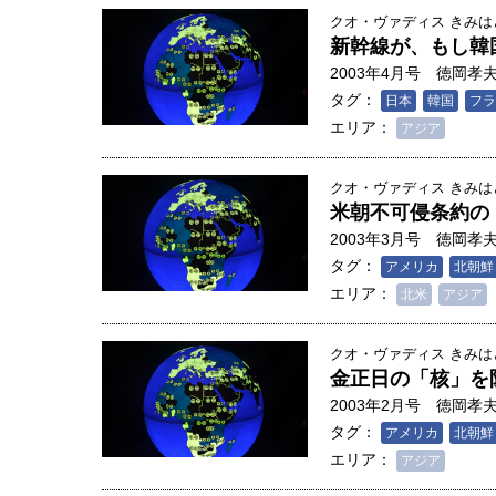
クオ・ヴァディス きみ
新幹線が、もし韓
2003年4月号
徳岡孝
タグ：
日本
韓国
フラ
エリア：
アジア
クオ・ヴァディス きみ
米朝不可侵条約の
2003年3月号
徳岡孝
タグ：
アメリカ
北朝鮮
エリア：
北米
アジア
クオ・ヴァディス きみ
金正日の「核」を
2003年2月号
徳岡孝
人は「地上の太陽」を手にする
タグ：
アメリカ
北朝鮮
合発電の現在地――実現・普及
エリア：
アジア
界像」｜江尻晶・東京大学大学