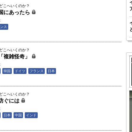
はどこへいくのか？
国にあったら
夫
ンス
はどこへいくのか？
「複雑怪奇」
夫
韓国
ドイツ
フランス
日本
はどこへいくのか？
防ぐには
胎動するゲームチェンジャー「南鳥島レ
夫
か 核融
アアース泥」――日米欧豪による新たな
日本
中国
インド
後の「世
サプライチェーン｜中村謙太郎・東京大
院新領域
学エネルギー・資源フロンティアセンタ