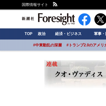
RSS
国際情報サイト
新潮社 Foresig
TOP
政治
経済・ビジネス
軍事・
#中東動乱の深層
#トランプ2.0のアメリ