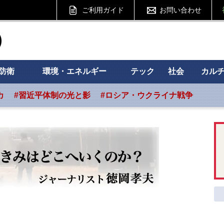
ご利用ガイド
お問い合わせ
ht フォーサイト
防衛
環境・エネルギー
テック
社会
カル
カ
#習近平体制の光と影
#ロシア・ウクライナ戦争