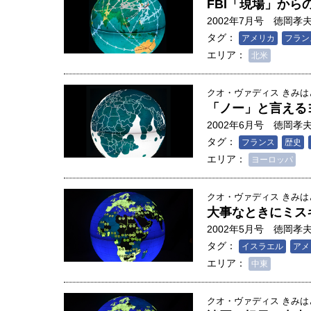
FBI「現場」から
2002年7月号
徳岡孝
タグ：
アメリカ
フラン
エリア：
北米
クオ・ヴァディス きみ
「ノー」と言える
2002年6月号
徳岡孝
タグ：
フランス
歴史
エリア：
ヨーロッパ
クオ・ヴァディス きみ
大事なときにミス
2002年5月号
徳岡孝
タグ：
イスラエル
アメ
エリア：
中東
クオ・ヴァディス きみ