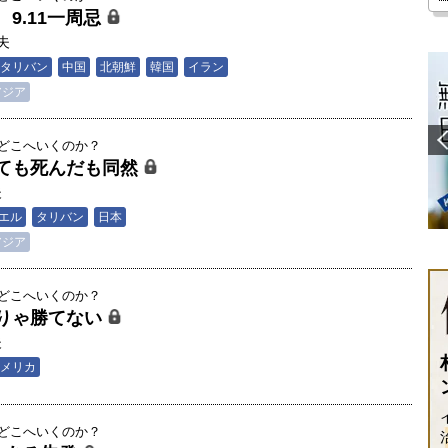
9.11一周忌
夫
タリバン
中国
北朝鮮
韓国
イラン
アジア
はどこへいくのか？
ても死んだも同然
夫
エル
タリバン
日本
アジア
はどこへいくのか？
りゃ勝てない
夫
メリカ
はどこへいくのか？