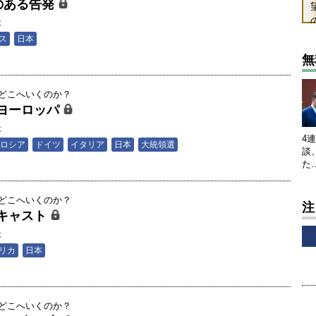
のある告発
夫
ス
日本
無
はどこへいくのか？
ヨーロッパ
夫
4
ロシア
ドイツ
イタリア
日本
大統領選
談
た
はどこへいくのか？
注
キャスト
夫
リカ
日本
はどこへいくのか？