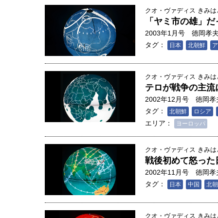
創成科学研究科教授（4）｜ 関
クオ・ヴァディス きみ
「ヤミ市の雄」だ
2003年1月号
徳岡孝
タグ：
日本
北朝鮮
ア
クオ・ヴァディス きみ
テロが戦争の主流
2002年12月号
徳岡孝
タグ：
北朝鮮
ロシア
エリア：
ヨーロッパ
クオ・ヴァディス きみ
戦後初めて怒った
2002年11月号
徳岡孝
タグ：
日本
中国
北朝
クオ・ヴァディス きみ