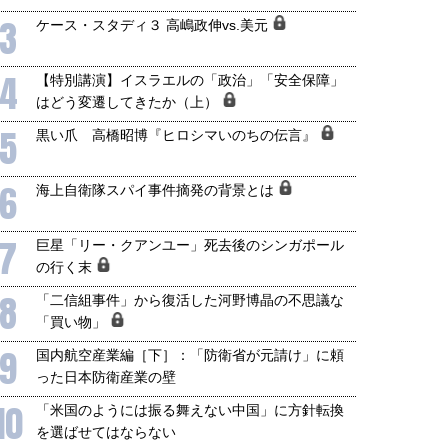
3
ケース・スタディ３ 高嶋政伸vs.美元
4
【特別講演】イスラエルの「政治」「安全保障」
はどう変遷してきたか（上）
5
黒い爪 高橋昭博『ヒロシマいのちの伝言』
6
海上自衛隊スパイ事件摘発の背景とは
7
巨星「リー・クアンユー」死去後のシンガポール
の行く末
8
「二信組事件」から復活した河野博晶の不思議な
「買い物」
9
国内航空産業編［下］：「防衛省が元請け」に頼
った日本防衛産業の壁
10
「米国のようには振る舞えない中国」に方針転換
を選ばせてはならない