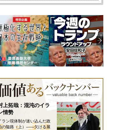
村上拓哉：混沌のイラ
ン情勢
イラン現体制が迷い込んだ政
治の隘路（上）――欠ける展