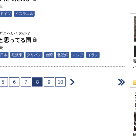
夫
ドイツ
イスラエル
はどこへいくのか？
と思ってる国
夫
日本
毛沢東
タリバン
台湾
北朝鮮
ロシア
イラン
＞
＞
5
6
7
8
9
10