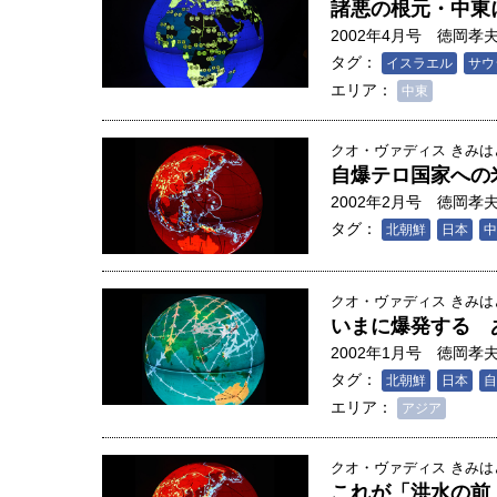
諸悪の根元・中東
2002年4月号
徳岡孝
タグ：
イスラエル
サウ
エリア：
中東
クオ・ヴァディス きみ
自爆テロ国家への
2002年2月号
徳岡孝
タグ：
北朝鮮
日本
中
クオ・ヴァディス きみ
いまに爆発する 
2002年1月号
徳岡孝
タグ：
北朝鮮
日本
自
エリア：
アジア
クオ・ヴァディス きみ
これが「洪水の前