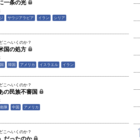
に一条の光
夫
ジ
サウジアラビア
イラン
シリア
はどこへいくのか？
米国の処方
夫
国
韓国
アメリカ
イスラエル
イラン
はどこへいくのか？
あの民族不審国
夫
衛隊
中国
アメリカ
はどこへいくのか？
」だったのか