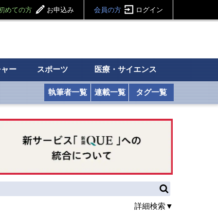
初めての方
お申込み
会員の方
ログイン
チャー
スポーツ
医療・サイエンス
執筆者一覧
連載一覧
タグ一覧
詳細検索▼