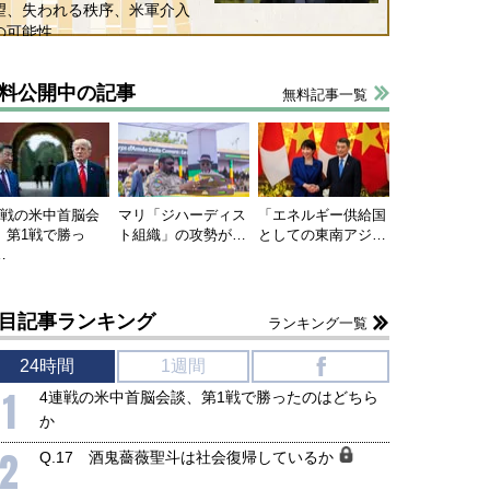
望、失われる秩序、米軍介入
の可能性
料公開中の記事
無料記事一覧
連戦の米中首脳会
マリ「ジハーディス
「エネルギー供給国
、第1戦で勝っ
ト組織」の攻勢が…
としての東南アジ…
…
目記事ランキング
ランキング一覧
24時間
1週間
f
1
4連戦の米中首脳会談、第1戦で勝ったのはどちら
か
2
Q.17 酒鬼薔薇聖斗は社会復帰しているか