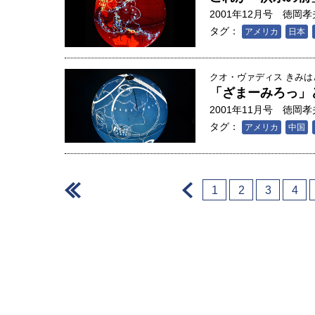
2001年12月号
徳岡孝
タグ：
アメリカ
日本
クオ・ヴァディス きみ
「ざまーみろっ」
2001年11月号
徳岡孝
タグ：
アメリカ
中国
＜
＜
1
2
3
4