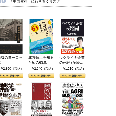
「中国依存」に行き着くリスク
廃墟のヨーロッ
北方領土を知る
ウクライナ企業
パ
ための63章
の死闘 (産経セ
レクト S 039)
¥2,860（税込）
¥2,640（税込）
¥1,210（税込）