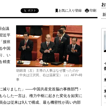
お
ポスト
お気に入り登録
印刷
回会議
習近平
「接班
る中国
り、い
を精査
胡錦濤（左）主導の人事はなぜ覆ったのか
（中央は江沢民、右は温家宝）（c）AFP=時
事
気に減りました」――中国共産党首脳の事務部門・
もらした一言は、権力中枢に起きた変化を如実に
員会は従来は9人で構成、最も機密性が高い内部