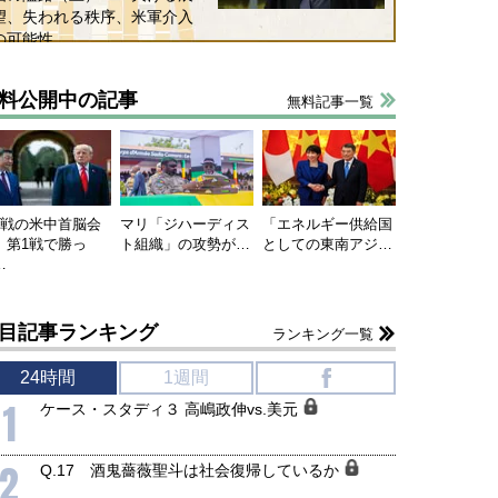
望、失われる秩序、米軍介入
国にも理解してほしい「極東
ホルムズ海峡危機で加速したエ
の可能性
905年体制」における日米韓安
ネルギー転換が「中国依存」に
保障協力の意味
行き着くリスク
料公開中の記事
和泰明
小山堅
無料記事一覧
6年5月15日
2026年5月14日
連戦の米中首脳会
マリ「ジハーディス
「エネルギー供給国
、第1戦で勝っ
ト組織」の攻勢が…
としての東南アジ…
…
目記事ランキング
ランキング一覧
24時間
1週間
f
1
ケース・スタディ３ 高嶋政伸vs.美元
2
Q.17 酒鬼薔薇聖斗は社会復帰しているか