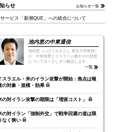
知らせ
お知らせ一覧
新サービス「新潮QUE」への統合について
池内恵の中東通信
池内恵（いけうちさとし 東京大学教授）
が、中東情勢とイスラーム教やその思想
について日々少しずつ解説します。
一覧
イスラエル・米のイラン攻撃が開始：焦点は報
復の対象・規模・効果
米の対イラン攻撃の期限は「増派コスト」
米の対イラン「強制外交」で戦争回避の道は限
りなく狭い