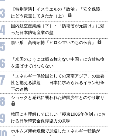
3
【特別講演】イスラエルの「政治」「安全保障」
はどう変遷してきたか（上）
4
国内航空産業編［下］：「防衛省が元請け」に頼
った日本防衛産業の壁
5
黒い爪 高橋昭博『ヒロシマいのちの伝言』
6
「米国のようには振る舞えない中国」に方針転換
を選ばせてはならない
7
「エネルギー供給国としての東南アジア」の重要
性と抱える課題――日本に求められるイラン戦争
下の連携
8
ショックと感銘に襲われた韓国少年とのやり取り
9
韓国にも理解してほしい「極東1905年体制」にお
ける日米韓安全保障協力の意味
10
ホルムズ海峡危機で加速したエネルギー転換が