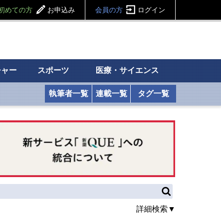
初めての方
お申込み
会員の方
ログイン
チャー
スポーツ
医療・サイエンス
執筆者一覧
連載一覧
タグ一覧
詳細検索▼