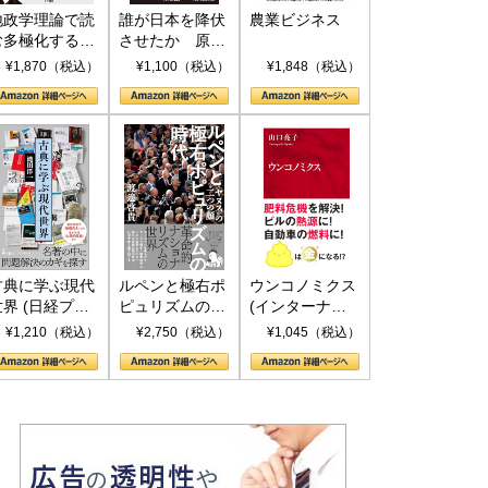
地政学理論で読
誰が日本を降伏
農業ビジネス
む多極化する世
させたか 原爆
界：トランプと
投下、ソ連参
¥1,870（税込）
¥1,100（税込）
¥1,848（税込）
RICSの挑戦
戦、そして聖断
(PHP新書)
古典に学ぶ現代
ルペンと極右ポ
ウンコノミクス
世界 (日経プレ
ピュリズムの時
(インターナシ
ミアシリーズ)
代：〈ヤヌス〉
ョナル新書)
¥1,210（税込）
¥2,750（税込）
¥1,045（税込）
の二つの顔