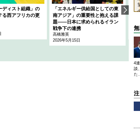
ーディスト組織」の
「エネルギー供給国としての東
韓
する西アフリカの更
南アジア」の重要性と抱える課
1
題――日本に求められるイラン
全
無
千々
戦争下の連携
日
202
高橋雅英
2026年5月15日
4
談
た
注