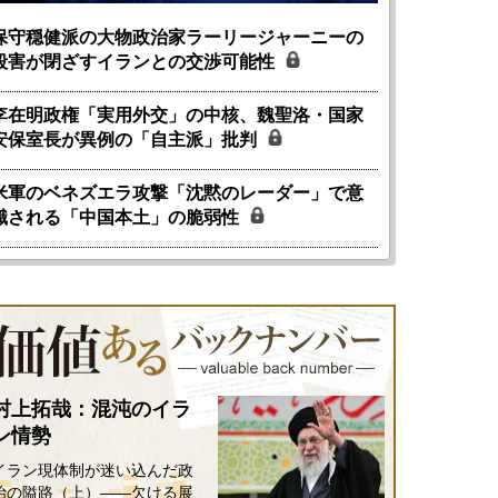
保守穏健派の大物政治家ラーリージャーニーの
殺害が閉ざすイランとの交渉可能性
李在明政権「実用外交」の中核、魏聖洛・国家
安保室長が異例の「自主派」批判
米軍のベネズエラ攻撃「沈黙のレーダー」で意
識される「中国本土」の脆弱性
村上拓哉：混沌のイラ
ン情勢
イラン現体制が迷い込んだ政
治の隘路（上）――欠ける展