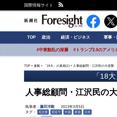
RSS
国際情報サイト
新潮社 Foresig
TOP
政治
経済・ビジネス
軍事・
#中東動乱の深層
#トランプ2.0のアメリ
TOP
>
連載
>
「18大」の真相(1)
>
人事総顧問・江沢民の大逆襲
「18大
人事総顧問・江沢民の
執筆者：
藤田洋毅
2013年3月5日
タグ：
毛沢東
習近平
中国
香港
日本