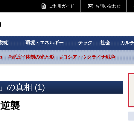
ご利用ガイド
お問い合わせ
ht フォーサイト
防衛
環境・エネルギー
テック
社会
カル
カ
#習近平体制の光と影
#ロシア・ウクライナ戦争
」の真相 (1)
大逆襲