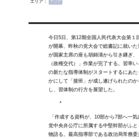
エリア：
アジア
今日5日、第12期全国人民代表大会第１
が開幕、昨秋の党大会で総書記に就いた
が国家主席の座も胡錦濤から引き継ぎ、
（政権交代）」作業が完了する。習率い
の新たな指導体制がスタートするにあた
かにして「接班」が成し遂げられたのか
し、習体制の行方を展望した。
*
「作成する資料が、10部から7部へ一
党中央弁公庁に所属する中堅幹部がふと
物語る。最高指導部である政治局常務委