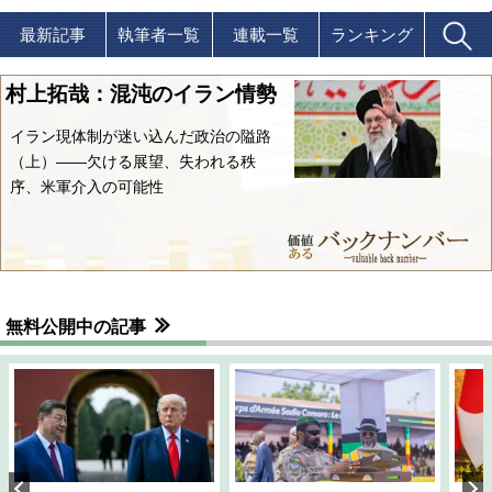
最新記事
執筆者一覧
連載一覧
ランキング
村上拓哉：混沌のイラン情勢
イラン現体制が迷い込んだ政治の隘路
（上）――欠ける展望、失われる秩
序、米軍介入の可能性
無料公開中の記事