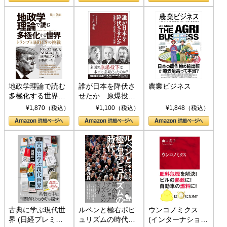
地政学理論で読む
誰が日本を降伏さ
農業ビジネス
多極化する世界：
せたか 原爆投
トランプとBRICS
下、ソ連参戦、そ
¥1,870（税込）
¥1,100（税込）
¥1,848（税込）
の挑戦
して聖断 (PHP新
書)
古典に学ぶ現代世
ルペンと極右ポピ
ウンコノミクス
界 (日経プレミア
ュリズムの時代：
(インターナショナ