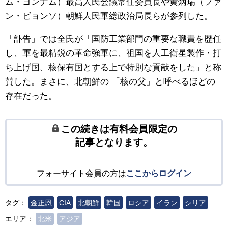
ム・ヨンナム）最高人民会議常任委員長や黄炳瑞（ファ
ン・ビョンソ）朝鮮人民軍総政治局長らが参列した。
「訃告」では全氏が「国防工業部門の重要な職責を歴任
し、軍を最精鋭の革命強軍に、祖国を人工衛星製作・打
ち上げ国、核保有国とする上で特別な貢献をした」と称
賛した。まさに、北朝鮮の 「核の父」と呼べるほどの
存在だった。
この続きは有料会員限定の
記事となります。
フォーサイト会員の方は
ここからログイン
タグ：
金正恩
CIA
北朝鮮
韓国
ロシア
イラン
シリア
エリア：
北米
アジア