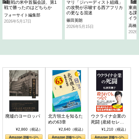
4連戦の米中首脳会談、第1
マリ「ジハーディスト組織」
「エ
戦で勝ったのはどちらか
の攻勢が示唆する西アフリカ
東南
の更なる混迷
る課
フォーサイト編集部
イラ
篠田英朗
2026年5月17日
高橋
2026年5月15日
202
廃墟のヨーロッパ
北方領土を知るた
ウクライナ企業の
めの63章
死闘 (産経セレク
ト S 039)
¥2,860（税込）
¥2,640（税込）
¥1,210（税込）