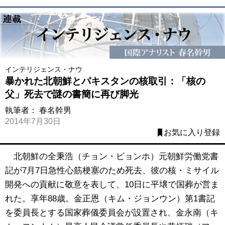
インテリジェンス・ナウ
暴かれた北朝鮮とパキスタンの核取引：「核の
父」死去で謎の書簡に再び脚光
執筆者：
春名幹男
2014年7月30日
お気に入り登録
北朝鮮の全秉浩（チョン・ビョンホ）元朝鮮労働党書
記が7月7日急性心筋梗塞のため死去、彼の核・ミサイル
開発への貢献に敬意を表して、10日に平壌で国葬が営ま
れた。享年88歳。金正恩（キム・ジョンウン）第1書記
を委員長とする国家葬儀委員会が設置され、金永南（キ