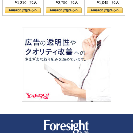
シリーズ)
〈ヤヌス〉の二つ
ル新書)
¥1,210（税込）
¥2,750（税込）
¥1,045（税込）
の顔
新潮社 Foresight