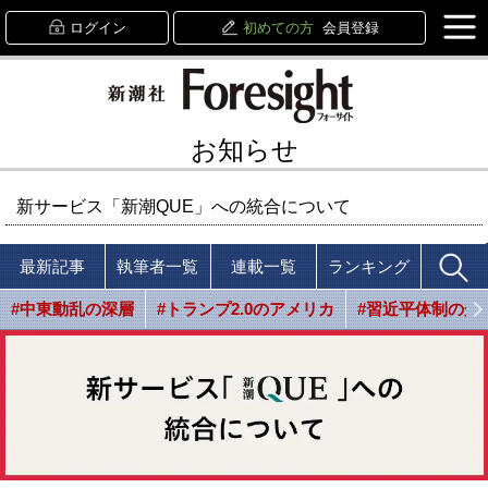
ログイン
初めての方
会員登録
お知らせ
新サービス「新潮QUE」への統合について
最新記事
執筆者一覧
連載一覧
ランキング
#中東動乱の深層
#トランプ2.0のアメリカ
#習近平体制の光