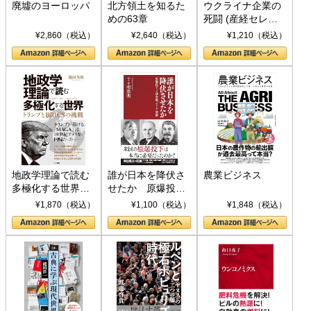
廃墟のヨーロッパ
北方領土を知るた
ウクライナ企業の
めの63章
死闘 (産経セレク
ト S 039)
¥2,860（税込）
¥2,640（税込）
¥1,210（税込）
地政学理論で読む
誰が日本を降伏さ
農業ビジネス
多極化する世界：
せたか 原爆投
トランプとBRICS
下、ソ連参戦、そ
¥1,870（税込）
¥1,100（税込）
¥1,848（税込）
の挑戦
して聖断 (PHP新
書)