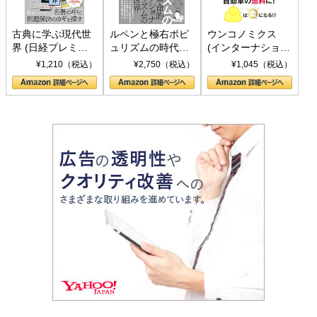
古典に学ぶ現代世
ルペンと極右ポピ
ウンコノミクス
界 (日経プレミア
ュリズムの時代：
(インターナショナ
シリーズ)
〈ヤヌス〉の二つ
ル新書)
¥1,210（税込）
¥2,750（税込）
¥1,045（税込）
の顔