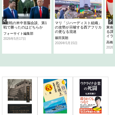
4連戦の米中首脳会談、第1
マリ「ジハーディスト組織」
「エ
戦で勝ったのはどちらか
の攻勢が示唆する西アフリカ
東南
の更なる混迷
る課
フォーサイト編集部
イラ
篠田英朗
2026年5月17日
高橋
2026年5月15日
202