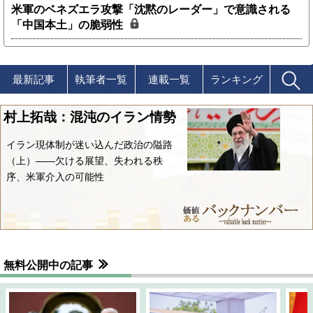
米軍のベネズエラ攻撃「沈黙のレーダー」で意識される
「中国本土」の脆弱性
最新記事
執筆者一覧
連載一覧
ランキング
村上拓哉：混沌のイラン情勢
イラン現体制が迷い込んだ政治の隘路
（上）――欠ける展望、失われる秩
序、米軍介入の可能性
無料公開中の記事