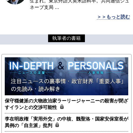
生まれ。東京外語大英米語科卒。共同通信ジュ
ネーブ支局
…
＞＞もっと読む
執筆者の書籍
保守穏健派の大物政治家ラーリージャーニーの殺害が閉ざ
すイランとの交渉可能性
李在明政権「実用外交」の中核、魏聖洛・国家安保室長が
異例の「自主派」批判