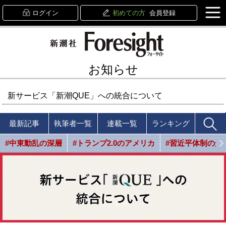
ログイン
初めての方
会員登録
お知らせ
新サービス「新潮QUE」への統合について
最新記事
執筆者一覧
連載一覧
ランキング
#中東動乱の深層
#トランプ2.0のアメリカ
#習近平体制の光