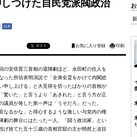
押しつけた自民党派閥政治
お
日本
ポスト
お気に入り登録
印刷
回の安倍晋三首相の退陣劇ほど、永田町の住人を
なった所信表明演説で「全身全霊をかけて内閣総
い申し上げる」と大見得を切ったばかりの首相が
「驚いた」と言うより「あきれた」と言う方が正
くの議員が発した第一声は「うそだろ」だった。
宜なるかな」と得心するような激しい与党内の権
陣劇の舞台にはたった一人、「闘う政治家」とい
投げ捨てた五十三歳の首相官邸の主が悄然と涙目