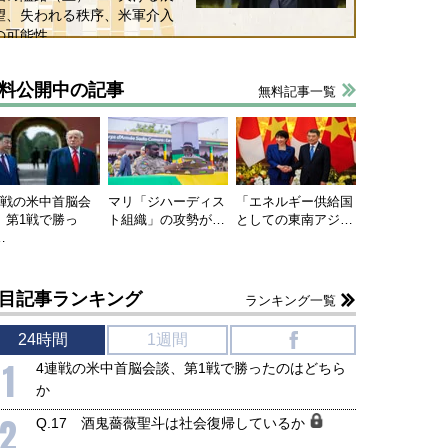
望、失われる秩序、米軍介入
の可能性
料公開中の記事
無料記事一覧
国にも理解してほしい「極東
ホルムズ海峡危機で加速したエ
連戦の米中首脳会
マリ「ジハーディス
「エネルギー供給国
905年体制」における日米韓安
ネルギー転換が「中国依存」に
、第1戦で勝っ
ト組織」の攻勢が…
としての東南アジ…
…
保障協力の意味
行き着くリスク
和泰明
小山堅
6年5月15日
2026年5月14日
目記事ランキング
ランキング一覧
24時間
1週間
f
1
4連戦の米中首脳会談、第1戦で勝ったのはどちら
か
2
Q.17 酒鬼薔薇聖斗は社会復帰しているか