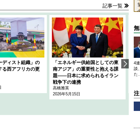
記事一覧
無
ーディスト組織」の
「エネルギー供給国としての東
韓
4
する西アフリカの更
南アジア」の重要性と抱える課
1
談
た
題――日本に求められるイラン
全
千々
戦争下の連携
日
202
高橋雅英
注
2026年5月15日