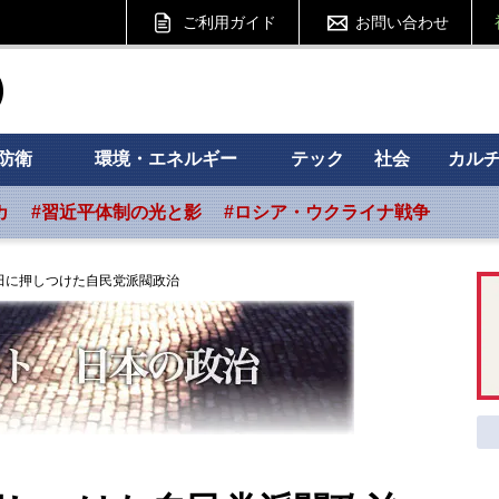
ご利用ガイド
お問い合わせ
ht フォーサイト
防衛
環境・エネルギー
テック
社会
カル
カ
#習近平体制の光と影
#ロシア・ウクライナ戦争
田に押しつけた自民党派閥政治