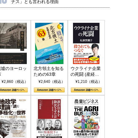
ナス」とも言われる理由
廃墟のヨーロッ
北方領土を知る
ウクライナ企業
パ
ための63章
の死闘 (産経セ
レクト S 039)
¥2,860（税込）
¥2,640（税込）
¥1,210（税込）