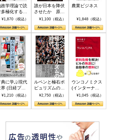
地政学理論で読
誰が日本を降伏
農業ビジネス
む多極化する世
させたか 原爆
界：トランプと
投下、ソ連参
¥1,870（税込）
¥1,100（税込）
¥1,848（税込）
RICSの挑戦
戦、そして聖断
(PHP新書)
古典に学ぶ現代
ルペンと極右ポ
ウンコノミクス
世界 (日経プレ
ピュリズムの時
(インターナシ
ミアシリーズ)
代：〈ヤヌス〉
ョナル新書)
¥1,210（税込）
¥2,750（税込）
¥1,045（税込）
の二つの顔