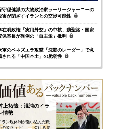
保守穏健派の大物政治家ラーリージャーニーの
殺害が閉ざすイランとの交渉可能性
李在明政権「実用外交」の中核、魏聖洛・国家
安保室長が異例の「自主派」批判
米軍のベネズエラ攻撃「沈黙のレーダー」で意
識される「中国本土」の脆弱性
村上拓哉：混沌のイラ
ン情勢
イラン現体制が迷い込んだ政
治の隘路（上）――欠ける展