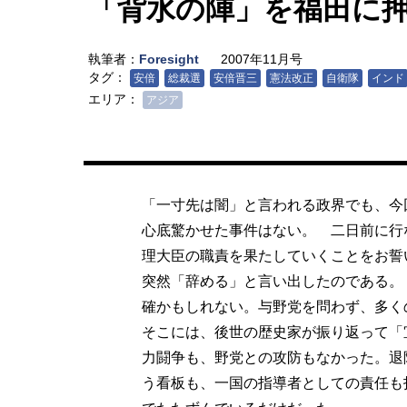
「背水の陣」を福田に
執筆者：
Foresight
2007年11月号
タグ：
安倍
総裁選
安倍晋三
憲法改正
自衛隊
インド
エリア：
アジア
「一寸先は闇」と言われる政界でも、今
心底驚かせた事件はない。 二日前に行
理大臣の職責を果たしていくことをお誓
突然「辞める」と言い出したのである。
確かもしれない。与野党を問わず、多
そこには、後世の歴史家が振り返って「
力闘争も、野党との攻防もなかった。退
う看板も、一国の指導者としての責任も