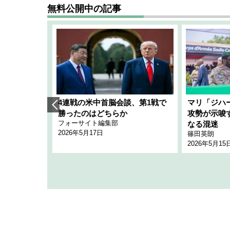
無料公開中の記事
艦隊」構想
4連戦の米中首脳会談、第1戦で
マリ「ジハ
「空白」
勝ったのはどちらか
攻勢が示唆
フォーサイト編集部
のか
なる混迷
2026年5月17日
篠田英朗
2026年5月15