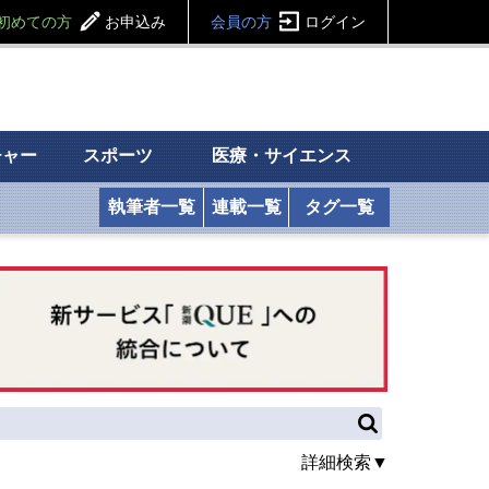
初めての方
お申込み
会員の方
ログイン
チャー
スポーツ
医療・サイエンス
執筆者一覧
連載一覧
タグ一覧
詳細検索▼