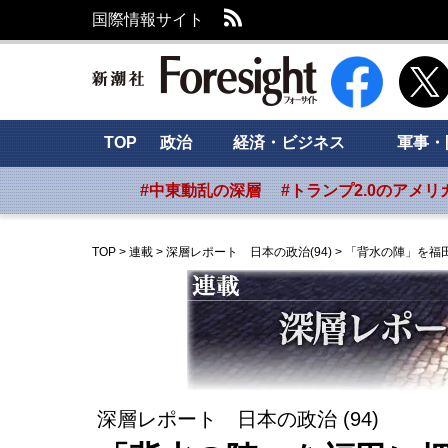
RSS
国際情報サイト
新潮社 Foresig
TOP
政治
経済・ビジネス
軍事・
#中東動乱の深層
#トランプ2.0のアメリ
TOP
>
連載
>
深層レポート 日本の政治(94)
>
「背水の陣」を福
深層レポート 日本の政治 (94)