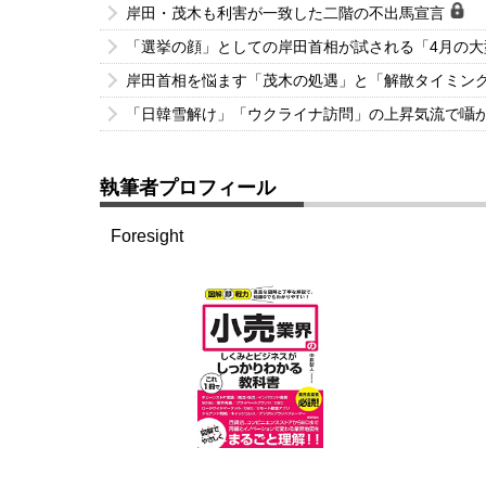
岸田・茂木も利害が一致した二階の不出馬宣言
「選挙の顔」としての岸田首相が試される「4月の
岸田首相を悩ます「茂木の処遇」と「解散タイミン
「日韓雪解け」「ウクライナ訪問」の上昇気流で囁
執筆者プロフィール
Foresight