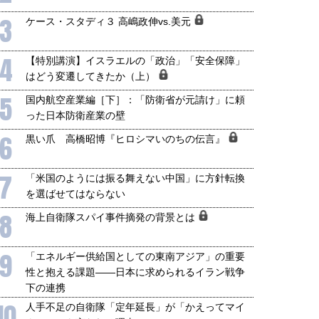
3
ケース・スタディ３ 高嶋政伸vs.美元
4
【特別講演】イスラエルの「政治」「安全保障」
はどう変遷してきたか（上）
5
国内航空産業編［下］：「防衛省が元請け」に頼
った日本防衛産業の壁
6
黒い爪 高橋昭博『ヒロシマいのちの伝言』
7
「米国のようには振る舞えない中国」に方針転換
を選ばせてはならない
8
海上自衛隊スパイ事件摘発の背景とは
9
「エネルギー供給国としての東南アジア」の重要
性と抱える課題――日本に求められるイラン戦争
下の連携
10
人手不足の自衛隊「定年延長」が「かえってマイ