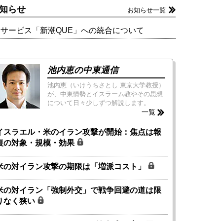
知らせ
お知らせ一覧
新サービス「新潮QUE」への統合について
池内恵の中東通信
池内恵（いけうちさとし 東京大学教授）
が、中東情勢とイスラーム教やその思想
について日々少しずつ解説します。
一覧
イスラエル・米のイラン攻撃が開始：焦点は報
復の対象・規模・効果
米の対イラン攻撃の期限は「増派コスト」
米の対イラン「強制外交」で戦争回避の道は限
りなく狭い