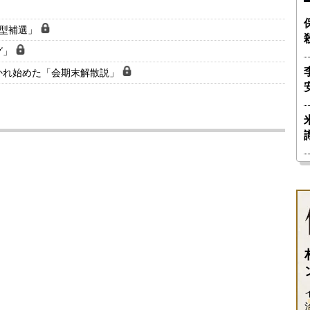
大型補選」
グ」
かれ始めた「会期末解散説」