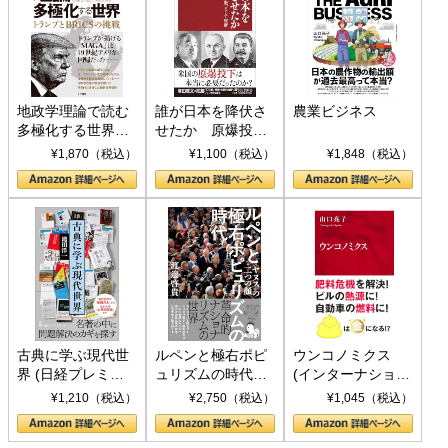
地政学理論で読む
誰が日本を降伏さ
農業ビジネス
多極化する世界：
せたか 原爆投
トランプとBRICS
下、ソ連参戦、そ
¥1,870（税込）
¥1,100（税込）
¥1,848（税込）
の挑戦
して聖断 (PHP新
書)
古典に学ぶ現代世
ルペンと極右ポピ
ウンコノミクス
界 (日経プレミア
ュリズムの時代：
(インターナショナ
シリーズ)
〈ヤヌス〉の二つ
ル新書)
¥1,210（税込）
¥2,750（税込）
¥1,045（税込）
の顔