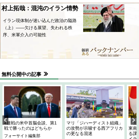
村上拓哉：混沌のイラン情勢
イラン現体制が迷い込んだ政治の隘路
（上）――欠ける展望、失われる秩
序、米軍介入の可能性
無料公開中の記事
4連戦の米中首脳会談、第1
マリ「ジハーディスト組織」
「エ
戦で勝ったのはどちらか
の攻勢が示唆する西アフリカ
東南
の更なる混迷
る課
フォーサイト編集部
イラ