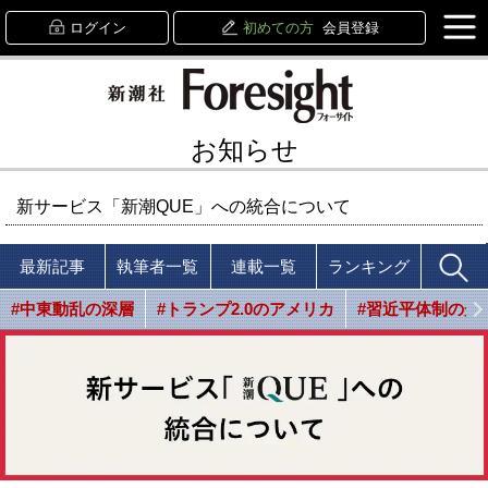
ログイン
初めての方
会員登録
お知らせ
新サービス「新潮QUE」への統合について
最新記事
執筆者一覧
連載一覧
ランキング
#中東動乱の深層
#トランプ2.0のアメリカ
#習近平体制の光