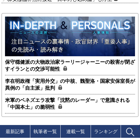
保守穏健派の大物政治家ラーリージャーニーの殺害が閉ざ
すイランとの交渉可能性
李在明政権「実用外交」の中核、魏聖洛・国家安保室長が
異例の「自主派」批判
米軍のベネズエラ攻撃「沈黙のレーダー」で意識される
「中国本土」の脆弱性
最新記事
執筆者一覧
連載一覧
ランキング