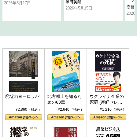
篠田英朗
2026年5月17日
高橋
2026年5月15日
202
廃墟のヨーロッパ
北方領土を知るた
ウクライナ企業の
めの63章
死闘 (産経セレク
ト S 039)
¥2,860（税込）
¥2,640（税込）
¥1,210（税込）