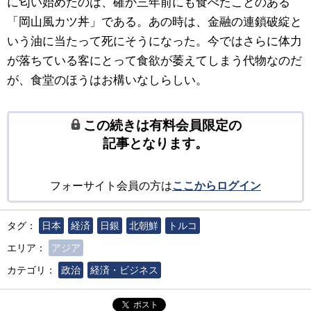
に匂い始めたのは、確か三年前にも食べたことのある
「岡山風カツ丼」である。あの時は、金融の連鎖破綻と
いう油に当たって死にそうになった。今ではさらに体力
が落ちている客にとって食欲が萎えてしまう代物なのだ
が、食堂のほうはお構いなしらしい。
この続きは有料会員限定の
記事となります。
フォーサイト会員の方は
ここからログイン
タグ：
日本
経済
日銀
北朝鮮
トルコ
エリア：
アジア
カテゴリ：
政治
経済・ビジネス
ポスト