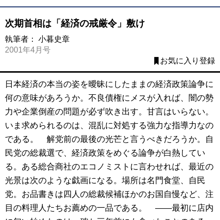
次期首相は「経済の戒厳令」敷け
執筆者：
小暮史章
2001年4月号
お気に入り登録
日本経済の本当の姿を曖昧にしたままの経済政策論争に
何の意味があろうか。不良債権にメスが入れば、闇の勢
力や企業倒産の問題が必ず吹き出す。甘言はいらない。
いま求められるのは、混乱に対処する強力な指導力なの
である。 解党前の最後の光芒と言うべきだろうか。自
民党の総裁選で、経済政策をめぐる論争が白熱してい
る。ある総合商社のエコノミストに言わせれば、最近の
光景は次のような戯画になる。場所は名門食堂、自民
党。お品書きは四人の総裁候補ほかのお国自慢など、注
目の料理人たちお薦めの一品である。 ――最初に店内