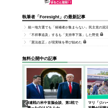
執筆者「Foresight」の最新記事
統一地方選でも「候補者が集まらない」民主党の泥
「不祥事追及」するも「支持率下落」した野党
「憲法改正」が現実味を帯び始めた
無料公開中の記事
艦隊」構想
4連戦の米中首脳会談、第1戦で
マリ「ジハ
「空白」
勝ったのはどちらか
攻勢が示唆