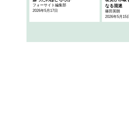
フォーサイト編集部
のか
なる混迷
2026年5月17日
篠田英朗
2026年5月15