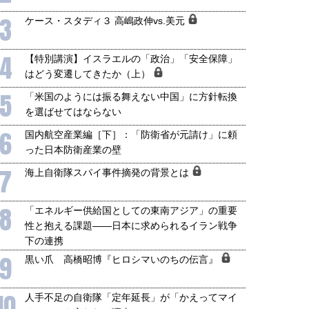
3
ケース・スタディ３ 高嶋政伸vs.美元
4
【特別講演】イスラエルの「政治」「安全保障」
はどう変遷してきたか（上）
5
「米国のようには振る舞えない中国」に方針転換
を選ばせてはならない
6
国内航空産業編［下］：「防衛省が元請け」に頼
った日本防衛産業の壁
7
海上自衛隊スパイ事件摘発の背景とは
8
「エネルギー供給国としての東南アジア」の重要
性と抱える課題――日本に求められるイラン戦争
下の連携
9
黒い爪 高橋昭博『ヒロシマいのちの伝言』
10
人手不足の自衛隊「定年延長」が「かえってマイ