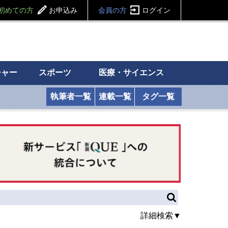
初めての方
お申込み
会員の方
ログイン
チャー
スポーツ
医療・サイエンス
執筆者一覧
連載一覧
タグ一覧
詳細検索▼