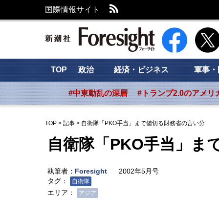
RSS
国際情報サイト
新潮社 Foresig
TOP
政治
経済・ビジネス
軍事・
#中東動乱の深層
#トランプ2.0のアメリ
TOP
>
記事
>
自衛隊「PKO手当」まで値切る財務省の言い分
自衛隊「PKO手当」ま
執筆者：
Foresight
2002年5月号
タグ：
自衛隊
エリア：
アジア