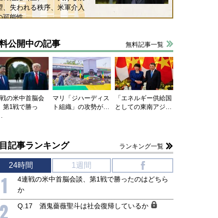
望、失われる秩序、米軍介入
保障協力の意味
行き着くリスク
の可能性
和泰明
小山堅
6年5月15日
2026年5月14日
料公開中の記事
無料記事一覧
連戦の米中首脳会
マリ「ジハーディス
「エネルギー供給国
、第1戦で勝っ
ト組織」の攻勢が…
としての東南アジ…
…
目記事ランキング
ランキング一覧
24時間
1週間
f
1
4連戦の米中首脳会談、第1戦で勝ったのはどちら
か
2
Q.17 酒鬼薔薇聖斗は社会復帰しているか