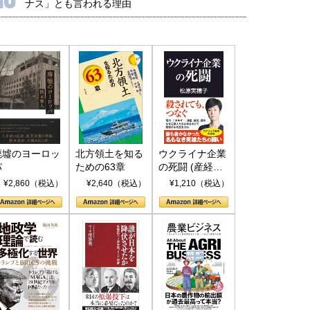
ナス」とも言われる理由
廃墟のヨーロッ
北方領土を知る
ウクライナ企業
パ
ための63章
の死闘 (産経セ
レクト S 039)
¥2,860（税込）
¥2,640（税込）
¥1,210（税込）