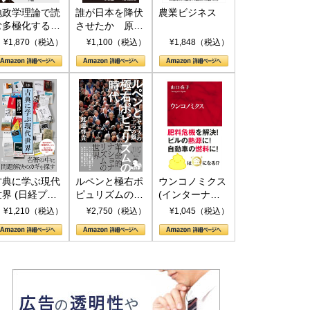
地政学理論で読
誰が日本を降伏
農業ビジネス
む多極化する世
させたか 原爆
界：トランプと
投下、ソ連参
¥1,870（税込）
¥1,100（税込）
¥1,848（税込）
RICSの挑戦
戦、そして聖断
(PHP新書)
古典に学ぶ現代
ルペンと極右ポ
ウンコノミクス
世界 (日経プレ
ピュリズムの時
(インターナシ
ミアシリーズ)
代：〈ヤヌス〉
ョナル新書)
¥1,210（税込）
¥2,750（税込）
¥1,045（税込）
の二つの顔