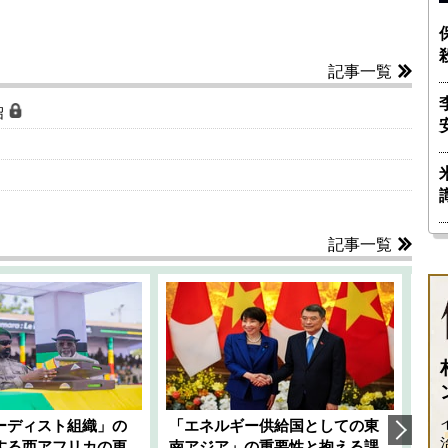
記事一覧
沼
記事一覧
ーディスト組織」の
「エネルギー供給国としての東
韓
する西アフリカの更
南アジア」の重要性と抱える課
1