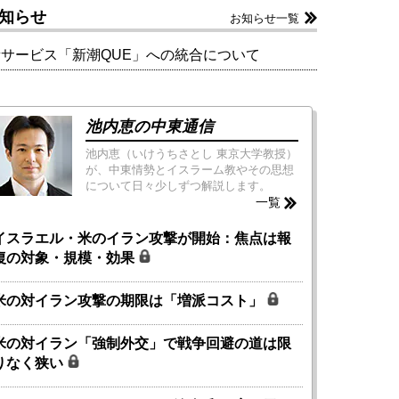
知らせ
お知らせ一覧
新サービス「新潮QUE」への統合について
池内恵の中東通信
池内恵（いけうちさとし 東京大学教授）
が、中東情勢とイスラーム教やその思想
について日々少しずつ解説します。
一覧
イスラエル・米のイラン攻撃が開始：焦点は報
復の対象・規模・効果
米の対イラン攻撃の期限は「増派コスト」
米の対イラン「強制外交」で戦争回避の道は限
りなく狭い