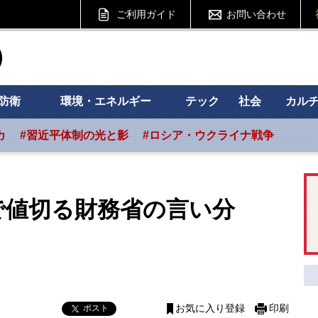
ご利用ガイド
お問い合わせ
ht フォーサイト
防衛
環境・エネルギー
テック
社会
カル
カ
#習近平体制の光と影
#ロシア・ウクライナ戦争
で値切る財務省の言い分
ポスト
お気に入り登録
印刷