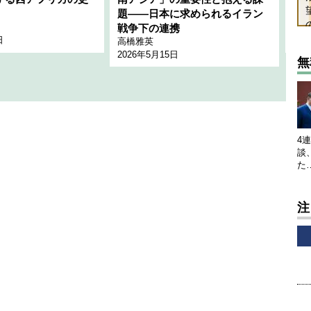
題――日本に求められるイラン
全
千々
戦争下の連携
日
202
高橋雅英
2026年5月15日
無
4
談
た
注