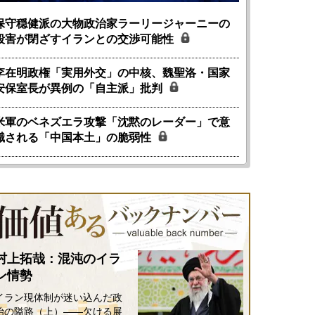
保守穏健派の大物政治家ラーリージャーニーの
殺害が閉ざすイランとの交渉可能性
李在明政権「実用外交」の中核、魏聖洛・国家
安保室長が異例の「自主派」批判
米軍のベネズエラ攻撃「沈黙のレーダー」で意
識される「中国本土」の脆弱性
村上拓哉：混沌のイラ
ン情勢
イラン現体制が迷い込んだ政
国にも理解してほしい「極東
ホルムズ海峡危機で加速したエ
治の隘路（上）――欠ける展
905年体制」における日米韓安
ネルギー転換が「中国依存」に