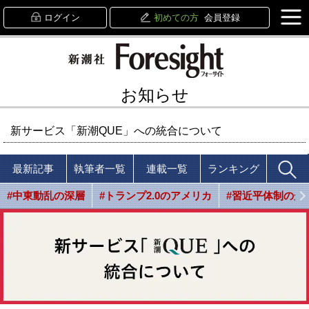
ログイン
初めての方
会員登録
お知らせ
新サービス「新潮QUE」への統合について
最新記事
執筆者一覧
連載一覧
ランキング
#中東動乱の深層
#トランプ2.0のアメリカ
#習近平体制の光