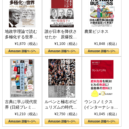
地政学理論で読む
誰が日本を降伏さ
農業ビジネス
多極化する世界：
せたか 原爆投
トランプとBRICS
下、ソ連参戦、そ
¥1,870（税込）
¥1,100（税込）
¥1,848（税込）
の挑戦
して聖断 (PHP新
書)
古典に学ぶ現代世
ルペンと極右ポピ
ウンコノミクス
界 (日経プレミア
ュリズムの時代：
(インターナショナ
シリーズ)
〈ヤヌス〉の二つ
ル新書)
¥1,210（税込）
¥2,750（税込）
¥1,045（税込）
の顔