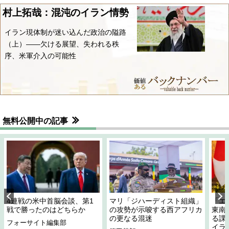
村上拓哉：混沌のイラン情勢
イラン現体制が迷い込んだ政治の隘路
（上）――欠ける展望、失われる秩
序、米軍介入の可能性
無料公開中の記事
4連戦の米中首脳会談、第1
マリ「ジハーディスト組織」
「エ
戦で勝ったのはどちらか
の攻勢が示唆する西アフリカ
東南
の更なる混迷
る課
フォーサイト編集部
イラ