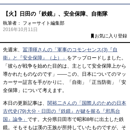
【火】日田の「鉄鏡」、安全保障、自衛隊
執筆者：
フォーサイト編集部
2016年10月11日
お気に入り登録
先週末、
冨澤暉さんの「軍事のコモンセンス(3)『自
衛』と『安全保障』（上）」
をアップロードしました。
「彼らが戦争を始めた目的は、主として安全保障上から
導かれたものなのです」――この、日本についてのマッ
カーサー証言を手がかりに、「自衛」「正当防衛」「安
全保障」について考えます。
本日の更新記事は、
関裕二さんの「国際人のための日本
古代史(79)大分・日田の『鉄鏡』が鍵を握る『邪馬台
国』論争」
です。大分県日田市で昭和8年に出土した鉄
鏡。そもそもは漢の王族が所持していたものですが、そ