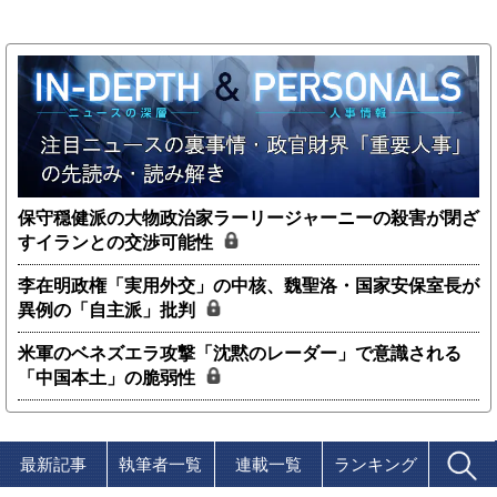
保守穏健派の大物政治家ラーリージャーニーの殺害が閉ざ
すイランとの交渉可能性
李在明政権「実用外交」の中核、魏聖洛・国家安保室長が
異例の「自主派」批判
米軍のベネズエラ攻撃「沈黙のレーダー」で意識される
「中国本土」の脆弱性
最新記事
執筆者一覧
連載一覧
ランキング