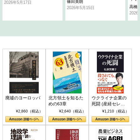
篠田英朗
2026年5月17日
高橋
2026年5月15日
202
廃墟のヨーロッパ
北方領土を知るた
ウクライナ企業の
めの63章
死闘 (産経セレク
ト S 039)
¥2,860（税込）
¥2,640（税込）
¥1,210（税込）