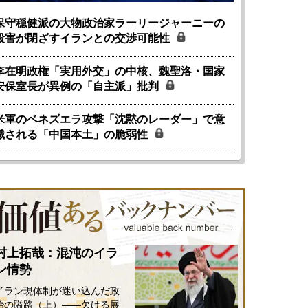
保守穏健派の大物政治家ラーリージャーニーの
殺害が閉ざすイランとの交渉可能性
李在明政権「実用外交」の中核、魏聖洛・国家
安保室長が異例の「自主派」批判
米軍のベネズエラ攻撃「沈黙のレーダー」で意
識される「中国本土」の脆弱性
村上拓哉：混沌のイラ
ン情勢
イラン現体制が迷い込んだ政
治の隘路（上）――欠ける展