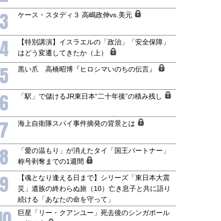
3
ケース・スタディ３ 高嶋政伸vs.美元
4
【特別講演】イスラエルの「政治」「安全保障」
はどう変遷してきたか（上）
5
黒い爪 高橋昭博『ヒロシマいのちの伝言』
6
「駅」で儲けるJR東日本“二十年後”の積み残し
7
海上自衛隊スパイ事件摘発の背景とは
国にも理解してほしい「極東
ホルムズ海峡危機で加速したエ
905年体制」における日米韓安
ネルギー転換が「中国依存」に
保障協力の意味
行き着くリスク
8
「愛の温もり」が消えたタイ「国王パートナー」
和泰明
小山堅
称号剥奪までの1週間
6年5月15日
2026年5月14日
9
【魂となり逢える日まで】シリーズ「東日本大震
災」遺族の終わらぬ旅（10）亡き息子と共に語り
続ける「あなたの命を守って」
10
巨星「リー・クアンユー」死去後のシンガポール