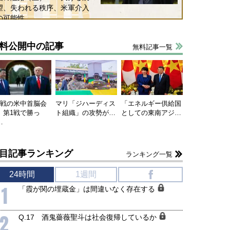
望、失われる秩序、米軍介入
の可能性
料公開中の記事
無料記事一覧
連戦の米中首脳会
マリ「ジハーディス
「エネルギー供給国
、第1戦で勝っ
ト組織」の攻勢が…
としての東南アジ…
…
目記事ランキング
ランキング一覧
24時間
1週間
f
1
「霞が関の埋蔵金」は間違いなく存在する
2
Q.17 酒鬼薔薇聖斗は社会復帰しているか