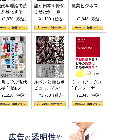
地政学理論で読
誰が日本を降伏
農業ビジネス
む多極化する世
させたか 原爆
界：トランプと
投下、ソ連参
¥1,870（税込）
¥1,100（税込）
¥1,848（税込）
RICSの挑戦
戦、そして聖断
(PHP新書)
古典に学ぶ現代
ルペンと極右ポ
ウンコノミクス
世界 (日経プレ
ピュリズムの時
(インターナシ
ミアシリーズ)
代：〈ヤヌス〉
ョナル新書)
¥1,210（税込）
¥2,750（税込）
¥1,045（税込）
の二つの顔