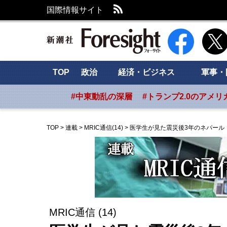
RSS
国際情報サイト
新潮社 Foresig
TOP
政治
経済・ビジネス
軍事・
#中東動乱の深層
#トランプ2.0のアメリ
TOP
>
連載
>
MRIC通信(14)
>
医学生が見た震災後3年のネパール
MRIC通信 (14)