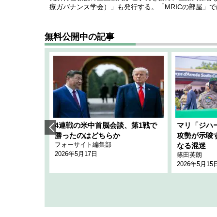
療ガバナンス学会）」も発行する。「MRICの部屋」
無料公開中の記事
艦隊」構想
4連戦の米中首脳会談、第1戦で
マリ「ジハ
「空白」
勝ったのはどちらか
攻勢が示唆
フォーサイト編集部
のか
なる混迷
2026年5月17日
篠田英朗
2026年5月15