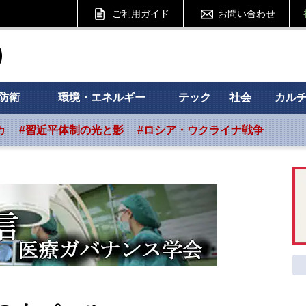
ご利用ガイド
お問い合わせ
ht フォーサイト
防衛
環境・エネルギー
テック
社会
カル
カ
#習近平体制の光と影
#ロシア・ウクライナ戦争