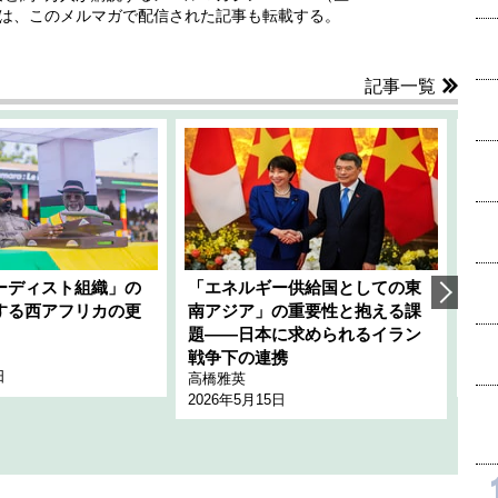
では、このメルマガで配信された記事も転載する。
記事一覧
ーディスト組織」の
「エネルギー供給国としての東
韓
する西アフリカの更
南アジア」の重要性と抱える課
1
題――日本に求められるイラン
全
千々
戦争下の連携
日
202
高橋雅英
2026年5月15日