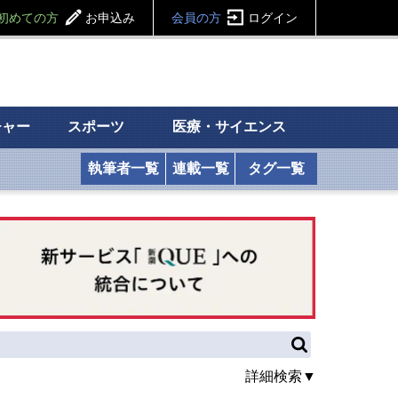
初めての方
お申込み
会員の方
ログイン
チャー
スポーツ
医療・サイエンス
執筆者一覧
連載一覧
タグ一覧
詳細検索▼