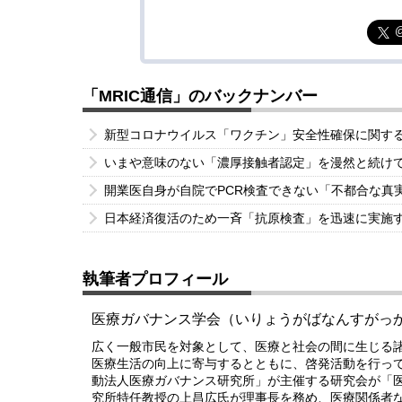
「MRIC通信」のバックナンバー
新型コロナウイルス「ワクチン」安全性確保に関す
いまや意味のない「濃厚接触者認定」を漫然と続け
開業医自身が自院でPCR検査できない「不都合な真
日本経済復活のため一斉「抗原検査」を迅速に実施
執筆者プロフィール
医療ガバナンス学会（いりょうがばなんすがっ
広く一般市民を対象として、医療と社会の間に生じる
医療生活の向上に寄与するとともに、啓発活動を行っ
動法人医療ガバナンス研究所」が主催する研究会が「
究所特任教授の上昌広氏が理事長を務め、医療関係者な