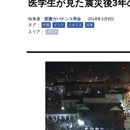
医学生が見た震災後3年
執筆者：
医療ガバナンス学会
2018年3月9日
タグ：
中国
インド
イギリス
日本
エリア：
アジア