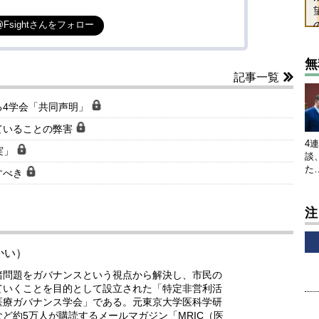
@Fsightさんをフォロー
無
記事一覧
る4学会「共同声明」
ていることの弊害
4
実」
談
た
すべき
注
かい）
諸問題をガバナンスという視点から解決し、市民の
ていくことを目的として設立された「特定非営利活
医療ガバナンス学会」である。元東京大学医科学研
ど約5万人が購読するメールマガジン「MRIC（医