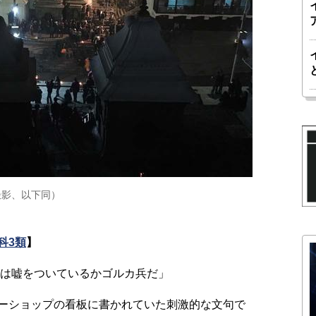
撮影、以下同）
科3類
】
は嘘をついているかゴルカ兵だ」
ーショップの看板に書かれていた刺激的な文句で