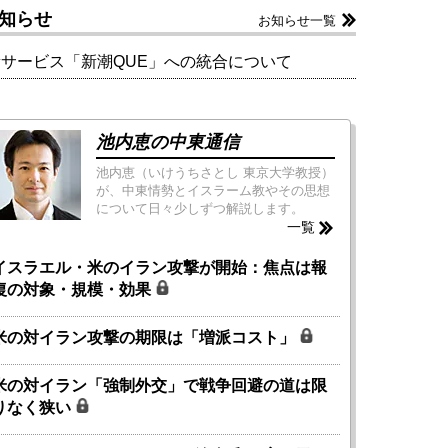
知らせ
お知らせ一覧
新サービス「新潮QUE」への統合について
池内恵の中東通信
池内恵（いけうちさとし 東京大学教授）
が、中東情勢とイスラーム教やその思想
について日々少しずつ解説します。
一覧
イスラエル・米のイラン攻撃が開始：焦点は報
復の対象・規模・効果
米の対イラン攻撃の期限は「増派コスト」
米の対イラン「強制外交」で戦争回避の道は限
りなく狭い