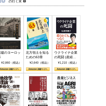
の行く末
廃墟のヨーロッ
北方領土を知る
ウクライナ企業
パ
ための63章
の死闘 (産経セ
レクト S 039)
¥2,860（税込）
¥2,640（税込）
¥1,210（税込）