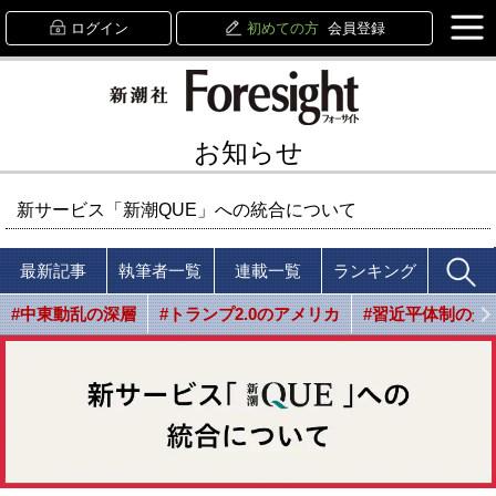
ログイン
初めての方
会員登録
お知らせ
新サービス「新潮QUE」への統合について
最新記事
執筆者一覧
連載一覧
ランキング
#中東動乱の深層
#トランプ2.0のアメリカ
#習近平体制の光