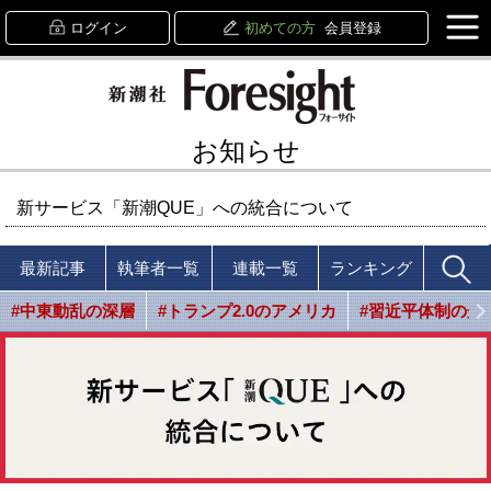
ログイン
初めての方
会員登録
お知らせ
新サービス「新潮QUE」への統合について
最新記事
執筆者一覧
連載一覧
ランキング
#中東動乱の深層
#トランプ2.0のアメリカ
#習近平体制の光