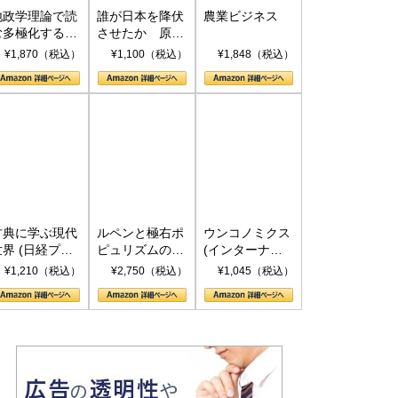
地政学理論で読
誰が日本を降伏
農業ビジネス
む多極化する世
させたか 原爆
界：トランプと
投下、ソ連参
¥1,870（税込）
¥1,100（税込）
¥1,848（税込）
RICSの挑戦
戦、そして聖断
(PHP新書)
古典に学ぶ現代
ルペンと極右ポ
ウンコノミクス
世界 (日経プレ
ピュリズムの時
(インターナシ
ミアシリーズ)
代：〈ヤヌス〉
ョナル新書)
¥1,210（税込）
¥2,750（税込）
¥1,045（税込）
の二つの顔