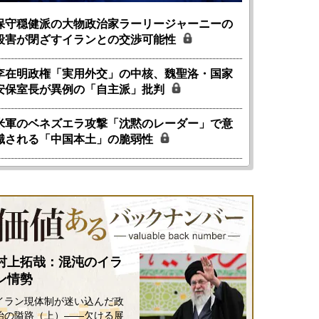
保守穏健派の大物政治家ラーリージャーニーの
殺害が閉ざすイランとの交渉可能性
李在明政権「実用外交」の中核、魏聖洛・国家
安保室長が異例の「自主派」批判
米軍のベネズエラ攻撃「沈黙のレーダー」で意
識される「中国本土」の脆弱性
村上拓哉：混沌のイラ
ン情勢
イラン現体制が迷い込んだ政
治の隘路（上）――欠ける展