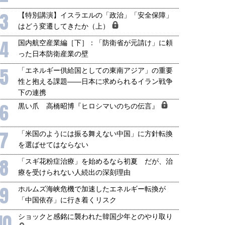
3
【特別講演】イスラエルの「政治」「安全保障」
はどう変遷してきたか（上）
4
国内航空産業編［下］：「防衛省が元請け」に頼
った日本防衛産業の壁
5
「エネルギー供給国としての東南アジア」の重要
性と抱える課題――日本に求められるイラン戦争
下の連携
6
黒い爪 高橋昭博『ヒロシマいのちの伝言』
7
「米国のようには振る舞えない中国」に方針転換
を選ばせてはならない
8
「スギ花粉症治療」を始めるなら初夏 だが、治
療を受けられない人続出の深刻理由
9
ホルムズ海峡危機で加速したエネルギー転換が
「中国依存」に行き着くリスク
10
ショックと感銘に襲われた韓国少年とのやり取り