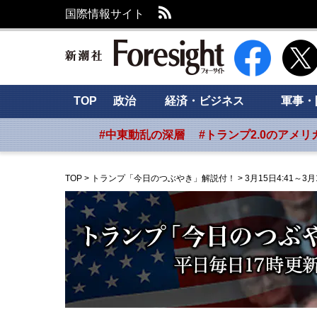
RSS
国際情報サイト
新潮社 Foresig
TOP
政治
経済・ビジネス
軍事・
#中東動乱の深層
#トランプ2.0のアメリ
TOP
>
トランプ「今日のつぶやき」解説付！
>
3月15日4:41～3月