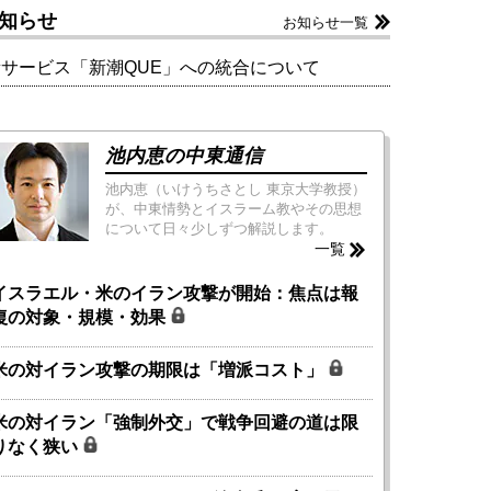
知らせ
お知らせ一覧
新サービス「新潮QUE」への統合について
池内恵の中東通信
池内恵（いけうちさとし 東京大学教授）
が、中東情勢とイスラーム教やその思想
について日々少しずつ解説します。
一覧
イスラエル・米のイラン攻撃が開始：焦点は報
復の対象・規模・効果
米の対イラン攻撃の期限は「増派コスト」
米の対イラン「強制外交」で戦争回避の道は限
りなく狭い