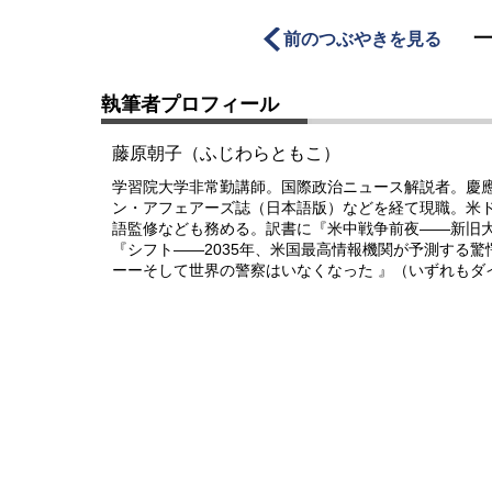
前のつぶやきを見る
執筆者プロフィール
藤原朝子（ふじわらともこ）
学習院大学非常勤講師。国際政治ニュース解説者。慶
ン・アフェアーズ誌（日本語版）などを経て現職。米
語監修なども務める。訳書に『米中戦争前夜――新旧
『シフト――2035年、米国最高情報機関が予測する
ーーそして世界の警察はいなくなった 』（いずれもダ