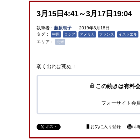
3月15日4:41～3月17日19:04
執筆者：
藤原朝子
2019年3月18日
タグ：
中国
ロシア
アメリカ
フランス
イスラエル
エリア：
北米
弱く出れば死ぬ！
この続きは有料
フォーサイト会
ポスト
お気に入り登録
印