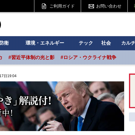
ご利用ガイド
お問い合わせ
ht フォーサイト
防衛
環境・エネルギー
テック
社会
カル
カ
#習近平体制の光と影
#ロシア・ウクライナ戦争
17日19:04