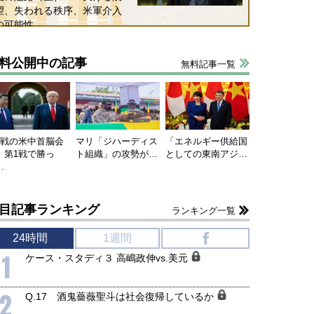
望、失われる秩序、米軍介入
の可能性
料公開中の記事
無料記事一覧
連戦の米中首脳会
マリ「ジハーディス
「エネルギー供給国
、第1戦で勝っ
ト組織」の攻勢が…
としての東南アジ…
…
目記事ランキング
ランキング一覧
24時間
1週間
f
1
ケース・スタディ３ 高嶋政伸vs.美元
2
Q.17 酒鬼薔薇聖斗は社会復帰しているか