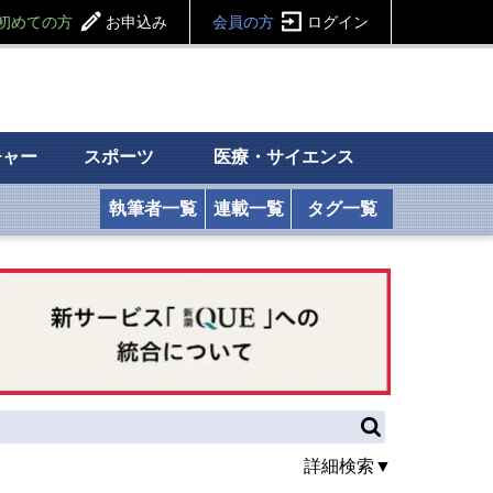
初めての方
お申込み
会員の方
ログイン
チャー
スポーツ
医療・サイエンス
執筆者一覧
連載一覧
タグ一覧
詳細検索▼