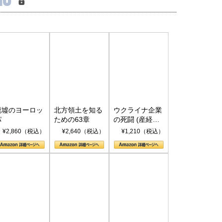
廃墟のヨーロッ
北方領土を知る
ウクライナ企業
パ
ための63章
の死闘 (産経セ
レクト S 039)
¥2,860（税込）
¥2,640（税込）
¥1,210（税込）