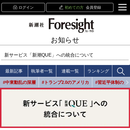
ログイン
初めての方
会員登録
お知らせ
新サービス「新潮QUE」への統合について
最新記事
執筆者一覧
連載一覧
ランキング
#中東動乱の深層
#トランプ2.0のアメリカ
#習近平体制の光