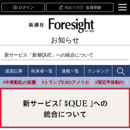
ログイン
初めての方
会員登録
お知らせ
新サービス「新潮QUE」への統合について
最新記事
執筆者一覧
連載一覧
ランキング
#中東動乱の深層
#トランプ2.0のアメリカ
#習近平体制の光