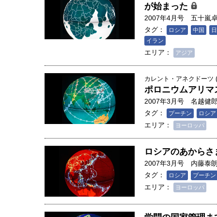
が始まった
2007年4月号
五十嵐
タグ：
ロシア
中国
日
イラン
エリア：
アジア
カレント・アネクドーツ (6
ポロニウムアリマ
2007年3月号
名越健
タグ：
プーチン
ロシア
エリア：
ヨーロッパ
ロシアのあからさ
2007年3月号
内藤泰
タグ：
ロシア
プーチン
エリア：
ヨーロッパ