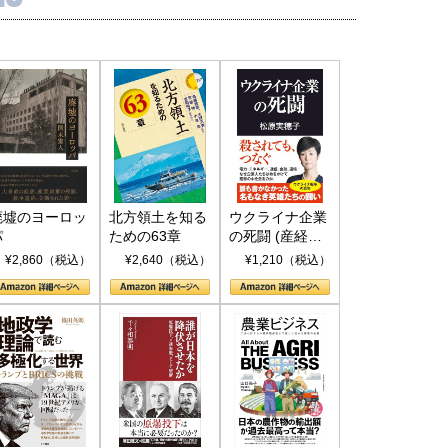
廃墟のヨーロッ
北方領土を知る
ウクライナ企業
パ
ための63章
の死闘 (産経セ
レクト S 039)
¥2,860（税込）
¥2,640（税込）
¥1,210（税込）