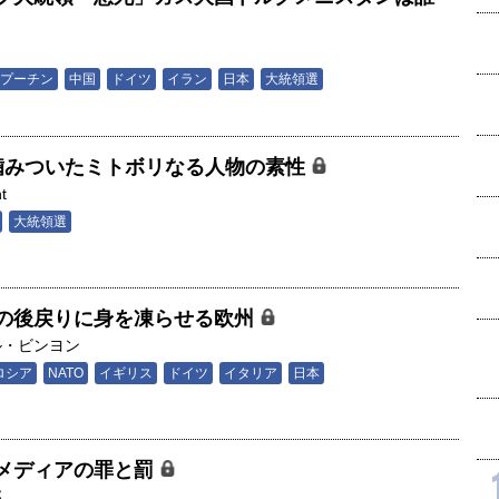
男
プーチン
中国
ドイツ
イラン
日本
大統領選
噛みついたミトボリなる人物の素性
t
大統領選
の後戻りに身を凍らせる欧州
ル・ビンヨン
ロシア
NATO
イギリス
ドイツ
イタリア
日本
メディアの罪と罰
郎