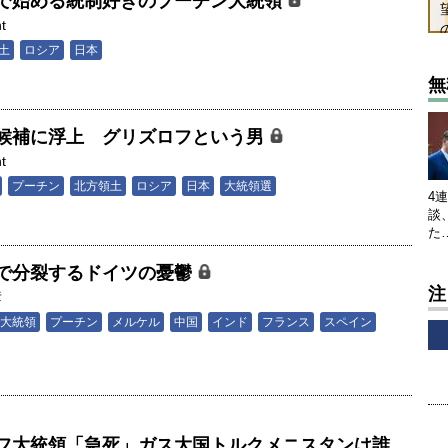
で始める統制好きのプーチン大統領
t
土
ロシア
日本
無
候補に浮上 グリズロフという男
t
プーチン
北方領土
ロシア
日本
大統領選
4
談
た
で分裂するドイツの憂鬱
注
彦
大統領
プーチン
メルケル
中国
インド
フランス
スペイン
フ大統領「急死」ガス大国トルクメニスタンは誰