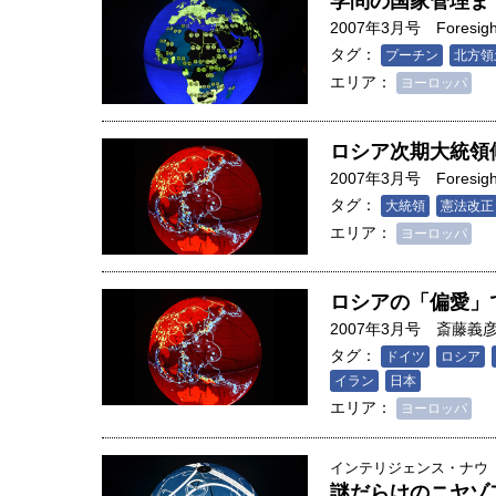
学問の国家管理ま
2007年3月号
Foresigh
タグ：
プーチン
北方領
エリア：
ヨーロッパ
ロシア次期大統領
2007年3月号
Foresigh
タグ：
大統領
憲法改正
エリア：
ヨーロッパ
ロシアの「偏愛」
2007年3月号
斎藤義
タグ：
ドイツ
ロシア
イラン
日本
エリア：
ヨーロッパ
インテリジェンス・ナウ
謎だらけのニヤゾ