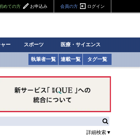
初めての方
お申込み
会員の方
ログイン
チャー
スポーツ
医療・サイエンス
執筆者一覧
連載一覧
タグ一覧
詳細検索▼