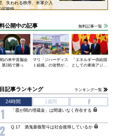
望、失われる秩序、米軍介入
の可能性
料公開中の記事
無料記事一覧
連戦の米中首脳会
マリ「ジハーディス
「エネルギー供給国
、第1戦で勝っ
ト組織」の攻勢が…
としての東南アジ…
…
目記事ランキング
ランキング一覧
24時間
1週間
f
1
「霞が関の埋蔵金」は間違いなく存在する
2
Q.17 酒鬼薔薇聖斗は社会復帰しているか