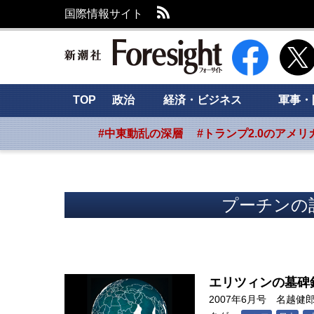
RSS
国際情報サイト
新潮社 Foresig
TOP
政治
経済・ビジネス
軍事・
#中東動乱の深層
#トランプ2.0のアメリ
プーチンの記
エリツィンの墓碑
2007年6月号
名越健