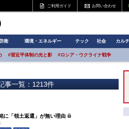
ご利用ガイド
お問い合わせ
ht フォーサイト
防衛
環境・エネルギー
テック
社会
カル
カ
#習近平体制の光と影
#ロシア・ウクライナ戦争
事一覧：1213件
銘に「領土返還」が無い理由
郎