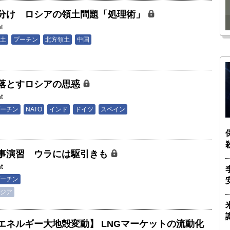
瑶子
ー長（4）｜ 関瑶子
分け ロシアの領土問題「処理術」
t
土
プーチン
北方領土
中国
落とすロシアの思惑
t
ーチン
NATO
インド
ドイツ
スペイン
事演習 ウラには駆引きも
t
ーチン
ジア
エネルギー大地殻変動】 LNGマーケットの流動化