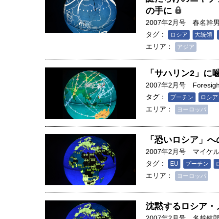
の手に
2007年2月号
春名幹
タグ：
ロシア
大統領
エリア：
アジア
「サハリン2」に
2007年2月号
Foresigh
タグ：
プーチン
ロシア
エリア：
ヨーロッパ
「恐いロシア」へ
2007年2月号
マイケ
タグ：
EU
プーチン
エリア：
ヨーロッパ
沈黙するロシア・
2007年2月号
名越健