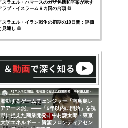
イスラエル・ハマースのガザ包括和平案が示す
アラブ・イスラーム８カ国の台頭
イスラエル・イラン戦争の初期の10日間：評価
と見通し
胎動するゲームチェンジャー「南鳥島レ
胎動するゲ
アアース泥」――「5年以内に開始」を視
アアース泥
野に捉えた商業開発｜中村謙太郎・東京
のか｜中村
大学エネルギー・資源フロンティアセン
ー・資源フ