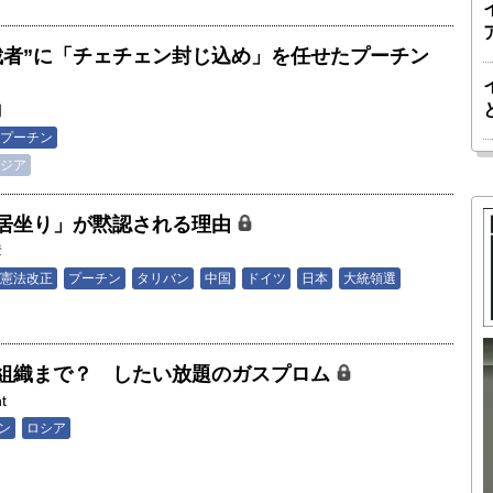
裁者”に「チェチェン封じ込め」を任せたプーチン
朗
プーチン
ジア
居坐り」が黙認される理由
彦
憲法改正
プーチン
タリバン
中国
ドイツ
日本
大統領選
組織まで？ したい放題のガスプロム
胎動するゲームチェンジャー「南鳥島レ
t
か 核融
アアース泥」――日米欧豪による新たな
ン
ロシア
後の「世
サプライチェーン｜中村謙太郎・東京大
院新領域
学エネルギー・資源フロンティアセンタ