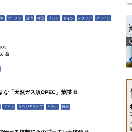
卓
本
プーチン
台湾
韓国
インド
ドイツ
イタリア
スペイン
8)
ス
郎
まな「天然ガス版OPEC」策謀
朗
ドイツ
サウジアラビア
イラン
日本