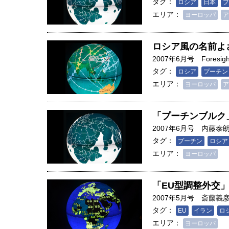
タグ：
ロシア
日本
プ
エリア：
ヨーロッパ
ア
ロシア風の名前よ
2007年6月号
Foresigh
タグ：
ロシア
プーチン
エリア：
ヨーロッパ
ア
「プーチンブルク
2007年6月号
内藤泰
タグ：
プーチン
ロシア
エリア：
ヨーロッパ
「EU型調整外交
2007年5月号
斎藤義
タグ：
EU
イラン
ロ
エリア：
ヨーロッパ