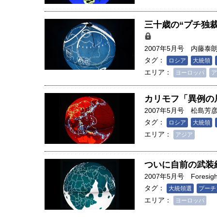
三十歳の“プチ独
2007年5月号
内藤泰
タグ：
ロシア
大統領
エリア：
ヨーロッパ
ア
カリモフ「異例の
2007年5月号
松島芳
タグ：
ロシア
大統領
エリア：
アジア
ついに自前の武装
2007年5月号
Foresigh
人は「地上の太陽」を手にする
タグ：
大統領選
プーチ
合発電の現在地――実現・普及
エリア：
ヨーロッパ
界像」｜江尻晶・東京大学大学