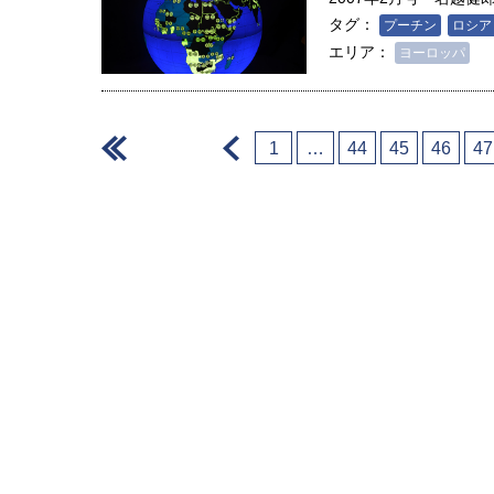
タグ：
プーチン
ロシア
エリア：
ヨーロッパ
＜
＜
1
…
44
45
46
47