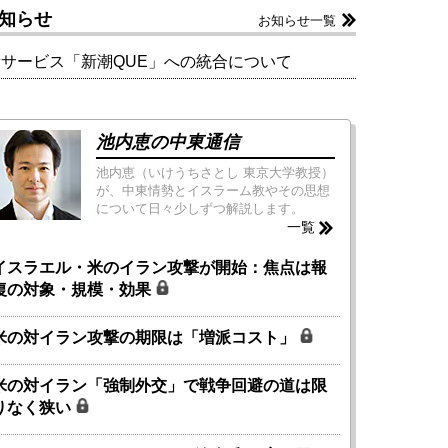
知らせ
お知らせ一覧
新サービス「新潮QUE」への統合について
池内恵の中東通信
池内恵（いけうちさとし 東京大学教授）
が、中東情勢とイスラーム教やその思想
について日々少しずつ解説します。
一覧
イスラエル・米のイラン攻撃が開始：焦点は報
復の対象・規模・効果
米の対イラン攻撃の期限は「増派コスト」
米の対イラン「強制外交」で戦争回避の道は限
りなく狭い