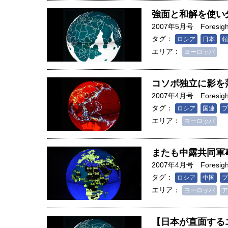
創成科学研究科教授（4）｜ 関
強面と和解を使い
2007年5月号
Foresigh
タグ：
ロシア
日本
領
エリア：
ヨーロッパ
コソボ独立に影を
2007年4月号
Foresigh
タグ：
ロシア
国連
プ
エリア：
ヨーロッパ
またも中露共同軍
2007年4月号
Foresigh
タグ：
ロシア
中国
プ
エリア：
ヨーロッパ
ア
【日本が直面する