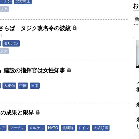
ーチン
北方領土
お
ジア
さらば タジク改名令の波紋
t
タリバン
ジア
」建設の指揮官は女性知事
朗
大統領
中国
日本
」の成果と限界
彦
シア
プーチン
メルケル
NATO
北朝鮮
ドイツ
大統領選