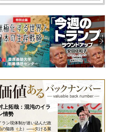
村上拓哉：混沌のイラ
ン情勢
イラン現体制が迷い込んだ政
治の隘路（上）――欠ける展