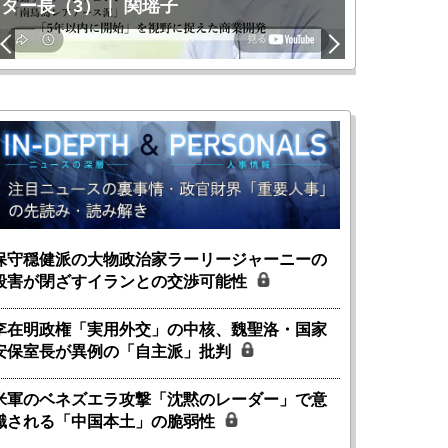
ター長（3）｜ 関瑶子
関瑶子
保守穏健派の大物政治家ラーリージャーニーの
殺害が閉ざすイランとの交渉可能性
李在明政権「実用外交」の中核、魏聖洛・国家
安保室長が異例の「自主派」批判
米軍のベネズエラ攻撃「沈黙のレーダー」で意
識される「中国本土」の脆弱性