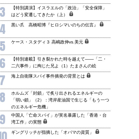
3
【特別講演】イスラエルの「政治」「安全保障」
はどう変遷してきたか（上）
4
黒い爪 高橋昭博『ヒロシマいのちの伝言』
5
ケース・スタディ３ 高嶋政伸vs.美元
6
【特別連載】引き裂かれた時を越えて――「二・
二六事件」に殉じた兄よ（1）たまさんの絵
7
海上自衛隊スパイ事件摘発の背景とは
8
ホルムズ「封鎖」で炙り出されるエネルギーの
「弱い鎖」（2）：湾岸産油国で生じる「もう一つ
のエネルギー危機」
9
中国人「亡命スパイ」が実名暴露した「香港・台
湾工作」の実態
10
ギングリッチが指摘した「オバマの資質」