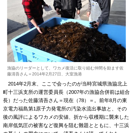
漁協のリーダーとして、ワカメ復活に取り組む仲間を励ます佐
藤清吾さん＝2014年2月27日、大室漁港
2014年2月末、ここで会ったのが当時宮城県漁協北上
町十三浜支所の運営委員長（2007年の漁協合併前は組合
長）だった佐藤清吾さん＝現在（78）＝。前年8月の東
京電力福島第1原子力発電所の汚染水流出事故と、その
後の風評によるワカメの安値、折から収穫期に襲来した
南岸低気圧の被害など復興を阻む難題とともに、十三浜