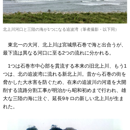
北上川河口と三陸の海が1つになる追波湾（筆者撮影・以下同）
東北一の大河、北上川は宮城県石巻で海と出合うが、
最下流は異なる河口に至る2つの流れに分かれる。
1つは石巻市中心部を貫流する本来の旧北上川、もう1
つは、北の追波湾に流れる新北上川。昔から石巻の街を
脅かした大水害を防ぐため、在来の追波川の河道を大開
削する流路分割工事が明治から昭和初めまで行われ、雄
大な三陸の海に注ぐ、延長9キロの新しい北上川が生ま
れた。