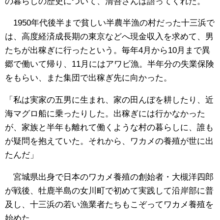
の暮らしの歴史について、清吾さんは語ってくれた。
1950年代後半まで貧しい半農半漁の村だった十三浜で
は、高度経済成長期の東京などへ現金収入を求めて、男
たちが出稼ぎに行ったという。毎年4月から10月まで異
郷で働いて帰り、11月にはアワビ漁。半年分の失業保険
をもらい、また集団で出稼ぎ先に向かった。
「私は実家の五男に生まれ、家の田んぼを耕したり、近
海マグロ船に乗ったりした。出稼ぎには行かなかった
が、家族と半年も離れて働くような村の暮らしに、誰も
が疑問を抱えていた。それから、ワカメの養殖が世に出
たんだ」
宮城県出身で日本のワカメ養殖の創始者・大槻洋四郎
が戦後、牡鹿半島の女川町で初めて実践して沿岸部に普
及し、十三浜の若い漁業者たちもこぞってワカメ養殖を
始めた。