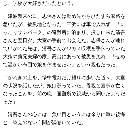
し、学校が大好きだったという。
津波襲来の日、志保さんは勤め先からひたすら家路を
急いだが、被災地となった十三浜には車で入れず、「に
っこりサンパーク」の避難所に泊まり、捜しに来た清吾
さんと翌日夕、大室の手前で出会えた。志保さんが連れ
ていかれた先は、清吾さんがワカメ収穫を手伝っていた
大指の義兄夫婦の家。高台にあって被災を免れ、「せめ
て温かい布団で娘を休ませたい」という親心だった。
「がれきの上を、懐中電灯だけ頼りに歩いた道々、大室
の状況を話したが、娘は黙っていた。母親と嘉宗が亡く
なったことを、前の晩、避難所で親戚から聞いたようだ
った」
清吾さんの心には、負い目というには余りに重い後悔
と、答えのない自問が渦巻いていた。