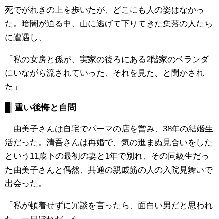
死でがれきの上を歩いたが、どこにも人の姿はなかっ
た。暗闇が迫る中、山に逃げて下りてきた集落の人たち
に遭遇し、
「私の女房と孫が、実家の後ろにある2階家のベランダ
にいながら流されていった、それを見た、と聞かされ
た」
重い後悔と自問
由美子さんは自宅でパーマの店を営み、38年の結婚生
活だった。清吾さんは再婚で、気の進まぬ見合いをした
という11歳下の最初の妻と1年で別れ、その同級生だっ
た由美子さんと偶然、共通の親戚筋の人の入院見舞いで
出会った。
「私が頓着せずに冗談を言ったら、面白い男だと思われ