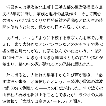
清吾さんは県漁協北上町十三浜支部の運営委員長を震
災の3年前に辞し、家族と趣味の盆栽作り、そして関心
の深かった地域づくりや原発反対の運動などに人生の時
間を使おうと決め、穏やかな日々を送っていた。
あの日、いつものように下校する嘉宗くんを車でお迎
えし、家で大好きなアンパンマンなどのおもちゃで遊ぶ
姿を妻と眺めながら、お茶を飲んでいたという。午後2
時46分ごろ、いきなり大きな地鳴りとものすごい揺れが
始まり、築40年の家が潰れるとの恐怖に襲われた。
外に出ると、大揺れの集落中から叫び声が響き、「必
ず津波が来る」と確信したという。三陸沖が震源の津波
は約30分で到達する――との口伝があった。すぐ近くの
山神社の石段を駆け上ることもできたが、ラジオの大津
波警報で「宮城では高さ6メートル」と聞き、