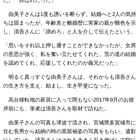
た。一目ぼれだった」
由美子さんは1度も誘いを断らず、結婚へと2人の気持
ちは固まったが、年齢差と離婚歴に実家の親が難色を示
し、清吾さんに「諦めろ」と人を介して伝えたという。
「思いをそれ以上押し通すことができなかったが、女房
の意思が強く、私を奮い立たせてくれた。茨の道の結婚
を認めてくれ、応援してくれたのが義兄だった」
明るく真っすぐな由美子さんは、それからも清吾さん
の生き方を支え、励まし、生き甲斐になった。
高台移転地の新居に入って間もない2017年9月のお彼
岸前にも、筆者は清吾さんを取材で訪ねた。
由美子さんの写真も津波で流され、宮城県多賀城市に
住む長男から結納の時の黒留袖姿の写真をもらい、遺影