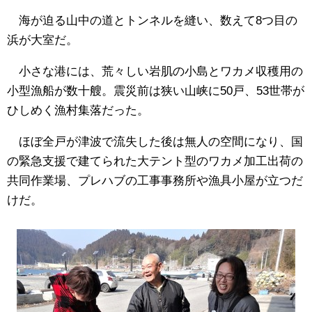
海が迫る山中の道とトンネルを縫い、数えて8つ目の
浜が大室だ。
小さな港には、荒々しい岩肌の小島とワカメ収穫用の
小型漁船が数十艘。震災前は狭い山峡に50戸、53世帯が
ひしめく漁村集落だった。
ほぼ全戸が津波で流失した後は無人の空間になり、国
の緊急支援で建てられた大テント型のワカメ加工出荷の
共同作業場、プレハブの工事事務所や漁具小屋が立つだ
けだ。