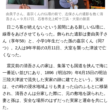
由美子さん、嘉宗くんの仏壇の前で、志保さんの遺影を抱く清
吾さん＝９月17日、石巻市北上町十三浜・大室の新居
日ごろ客が絶えないという居間にある新しい仏壇に、
線香をあげさせてもらった。飾られた遺影は妻由美子さ
ん（享年58）と、小学1年生だった孫の嘉宗くん（同7
つ）。2人は9年半前の3月11日、大室を襲った津波で亡
くなった。
震災前の清吾さんの家は、集落でも国道を挟んで海に
一番近い並びにあり、1896（明治29）年6月15日の明治
三陸大津波で流失した実家の跡に建てたという。実家
は、その時の浸水地域よりも奥まった山のふもとに移築
され、清吾さんは分家した際に、元の敷地を譲られた。
妻と孫は、安全な場所のはずだった実家と運命を共にし
た。