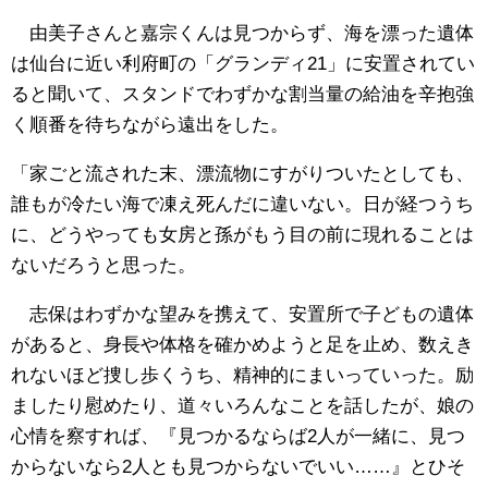
由美子さんと嘉宗くんは見つからず、海を漂った遺体
は仙台に近い利府町の「グランディ21」に安置されてい
ると聞いて、スタンドでわずかな割当量の給油を辛抱強
く順番を待ちながら遠出をした。
「家ごと流された末、漂流物にすがりついたとしても、
誰もが冷たい海で凍え死んだに違いない。日が経つうち
に、どうやっても女房と孫がもう目の前に現れることは
ないだろうと思った。
志保はわずかな望みを携えて、安置所で子どもの遺体
があると、身長や体格を確かめようと足を止め、数えき
れないほど捜し歩くうち、精神的にまいっていった。励
ましたり慰めたり、道々いろんなことを話したが、娘の
心情を察すれば、『見つかるならば2人が一緒に、見つ
からないなら2人とも見つからないでいい……』とひそ