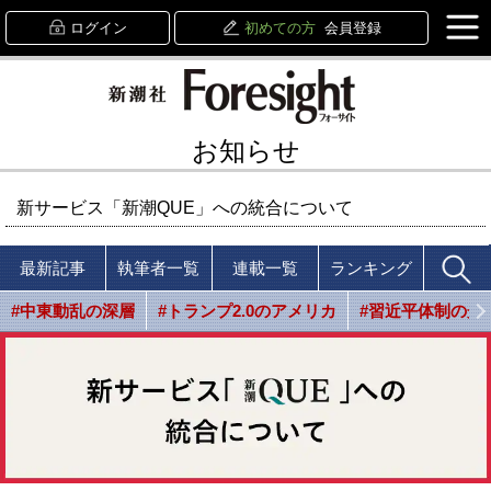
ログイン
初めての方
会員登録
お知らせ
新サービス「新潮QUE」への統合について
最新記事
執筆者一覧
連載一覧
ランキング
#中東動乱の深層
#トランプ2.0のアメリカ
#習近平体制の光