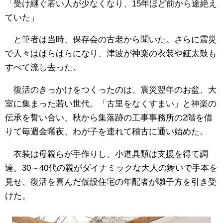
「受け継ぐ若い人が少なくなり、15年ほど前から途絶え
ていた」
と筆者は当時、保存会の古老から聞いた。さらに震災
で人々はばらばらになり、津波が神楽の衣装や鉦太鼓も
すべて流し去った。
復活のきっかけをつくったのは、震災翌年のお盆、大
室に集まった若い世代。「古里をなくすまい」と神楽の
伝承を誓い合い、秋から集落跡の工事事務所の2階を借
りて毎週金曜夜、わが子を連れて稽古に通い始めた。
衣装は母親らが手作りし、小道具類は支援を得て調
達。30～40代の親がダイナミックな大人の舞いで手本を
見せ、復活を喜んだ仮設住宅の年配者が囃子方を引き受
けた。