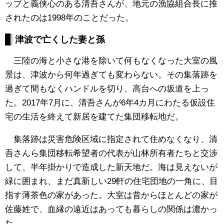
ップと義侠心のある清吾さんが、地元の漁協組合長に推
されたのは1998年のことだった。
津波で亡くした妻と孫
三陸の海と小さな港を除いて何もなくなった大室の風
景は、津波から何年過ぎても変わらない。その集落跡を
過ぎて間もなくハンドルを切り、高台への坂道を上っ
た。2017年7月に、清吾さんが6年4カ月にわたる仮設住
宅の生活を終えて新居を建てた集団移転地だ。
集落跡は災害危険区域に指定されて住めなくなり、清
吾さんら集団移転希望者の代表が山林所有者たちと交渉
して、半年掛かりで造成した新天地だ。海は見えないが
緑に囲まれ、まだ真新しい29軒の住宅団地の一角に、目
指す薄茶色の家があった。大室は昔からほとんどの家が
佐藤姓で、血縁の遠近はあっても暮らしの関係は濃かっ
た。