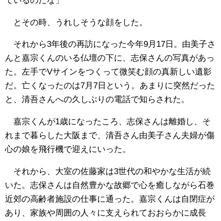
ているのだな」
とその時、うれしそうな顔をした。
それから3年後の再訪になった今年9月17日。由美子さ
んと嘉宗くんのいる仏壇の下に、志保さんの写真があっ
た。左手でVサインをつくって微笑む顔の真新しい遺影
だ。亡くなったのは7月7日という。あまりに突然だった
と、清吾さんへの久しぶりの電話で知らされた。
嘉宗くんが1歳になったころ、志保さんは離婚し、そ
れまで暮らした大阪まで、清吾さん由美子さん夫婦が傷
心の娘を飛行機で迎えにいった。
それから、大室の佐藤家は3世代の和やかな生活が続
いた。志保さんは自然豊かな故郷で心を癒しながら石巻
近郊の高齢者施設の仕事に通った。嘉宗くんは自閉症が
あり、家族や周囲の人々に支えられておおらかに成長