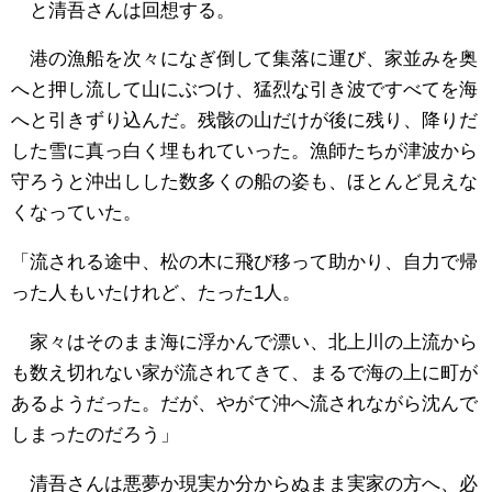
と清吾さんは回想する。
港の漁船を次々になぎ倒して集落に運び、家並みを奥
へと押し流して山にぶつけ、猛烈な引き波ですべてを海
へと引きずり込んだ。残骸の山だけが後に残り、降りだ
した雪に真っ白く埋もれていった。漁師たちが津波から
守ろうと沖出しした数多くの船の姿も、ほとんど見えな
くなっていた。
「流される途中、松の木に飛び移って助かり、自力で帰
った人もいたけれど、たった1人。
家々はそのまま海に浮かんで漂い、北上川の上流から
も数え切れない家が流されてきて、まるで海の上に町が
あるようだった。だが、やがて沖へ流されながら沈んで
しまったのだろう」
清吾さんは悪夢か現実か分からぬまま実家の方へ、必