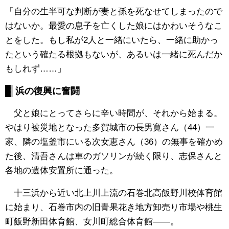
「自分の生半可な判断が妻と孫を死なせてしまったので
はないか。最愛の息子を亡くした娘にはかわいそうなこ
とをした。もし私が2人と一緒にいたら、一緒に助かっ
たという確たる根拠もないが、あるいは一緒に死んだか
もしれず……」
浜の復興に奮闘
父と娘にとってさらに辛い時間が、それから始まる。
やはり被災地となった多賀城市の長男寛さん（44）一
家、隣の塩釜市にいる次女恵さん（36）の無事を確かめ
た後、清吾さんは車のガソリンが続く限り、志保さんと
各地の遺体安置所に通った。
十三浜から近い北上川上流の石巻北高飯野川校体育館
に始まり、石巻市内の旧青果花き地方卸売り市場や桃生
町飯野新田体育館、女川町総合体育館――。