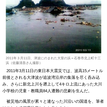
2011年３月11日、津波にのまれた大室の浜＝石巻市北上町十三
浜（佐藤清吾さん撮影）
2011年3月11日の東日本大震災では、波高15メートル
前後とされる大津波が追波湾沿岸の集落を尽く呑み込
み、さらに新北上川を遡上して4キロ上流にあった大川
小学校の児童・教職員84人遭難の悲劇を生んだ。
被災地の風景が累々と連なった川沿いの国道を、筆者