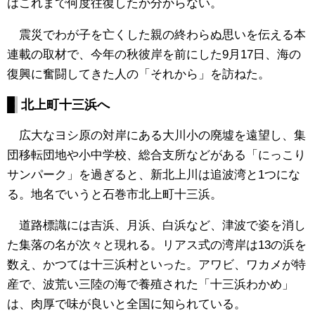
はこれまで何度往復したか分からない。
震災でわが子を亡くした親の終わらぬ思いを伝える本
連載の取材で、今年の秋彼岸を前にした9月17日、海の
復興に奮闘してきた人の「それから」を訪ねた。
北上町十三浜へ
広大なヨシ原の対岸にある大川小の廃墟を遠望し、集
団移転団地や小中学校、総合支所などがある「にっこり
サンパーク」を過ぎると、新北上川は追波湾と1つにな
る。地名でいうと石巻市北上町十三浜。
道路標識には吉浜、月浜、白浜など、津波で姿を消し
た集落の名が次々と現れる。リアス式の湾岸は13の浜を
数え、かつては十三浜村といった。アワビ、ワカメが特
産で、波荒い三陸の海で養殖された「十三浜わかめ」
は、肉厚で味が良いと全国に知られている。