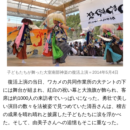
子どもたちが舞った大室南部神楽の復活上演＝2014年5月4日
復活上演の当日、ワカメの共同作業所の大テントの下
には舞台が組まれ、紅白の祝い幕と大漁旗が飾られ、客
席は約1000人の来訪者でいっぱいになった。勇壮で美し
い演目の数々を法被姿で見つめていた清吾さんは、稽古
の成果を晴れ晴れと披露した子どもたちに涙を浮かべ
た。そして、由美子さんへの追憶もそこに重なった。