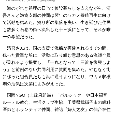
海のがれき処理の日当で仮設暮らしを支えながら、清
吾さんと漁協支部の仲間は翌年のワカメ養殖再生に向け
て活動を始めた。拠り所の集落を失い、生き延びた住民
も数多く石巻の街へ流出した十三浜にとって、それが唯
一の希望だった。
清吾さんは、国の支援で漁船が再建されるまでの間、
残った貴重な船に、活動に取り組む意思のある漁師全員
が乗れるよう提案し、「一丸となって十三浜を復興しよ
う」と前例のない共同利用に賛同を集めた。やむなく街
に移った組合員たちも浜に通うようになり、ワカメ収穫
期の活気は次第によみがえった。
国際NGO（非政府組織）「パルシック」や日本福音
ルーテル教会、生活クラブ生協、千葉県我孫子市の歯科
医師とボランティア仲間、雑誌『婦人之友』の仙台在住