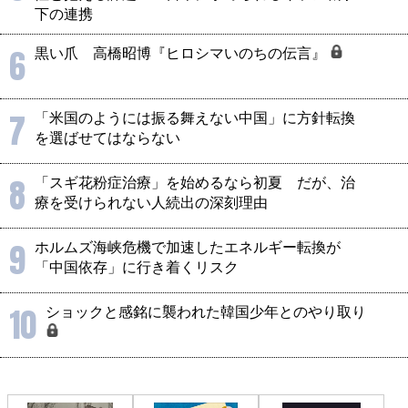
下の連携
6
黒い爪 高橋昭博『ヒロシマいのちの伝言』
7
「米国のようには振る舞えない中国」に方針転換
を選ばせてはならない
8
「スギ花粉症治療」を始めるなら初夏 だが、治
療を受けられない人続出の深刻理由
9
ホルムズ海峡危機で加速したエネルギー転換が
「中国依存」に行き着くリスク
10
ショックと感銘に襲われた韓国少年とのやり取り