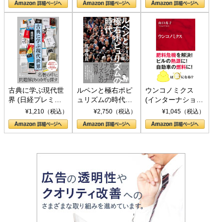
書)
古典に学ぶ現代世
ルペンと極右ポピ
ウンコノミクス
界 (日経プレミア
ュリズムの時代：
(インターナショナ
シリーズ)
〈ヤヌス〉の二つ
ル新書)
¥1,210（税込）
¥2,750（税込）
¥1,045（税込）
の顔