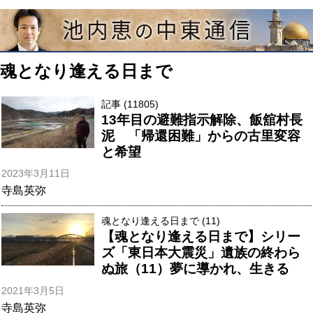
魂となり逢える日まで
記事 (11805)
13年目の避難指示解除、飯舘村長
泥 「帰還困難」からの古里変容
と希望
2023年3月11日
寺島英弥
魂となり逢える日まで (11)
【魂となり逢える日まで】シリー
ズ「東日本大震災」遺族の終わら
ぬ旅（11）夢に導かれ、生きる
2021年3月5日
寺島英弥