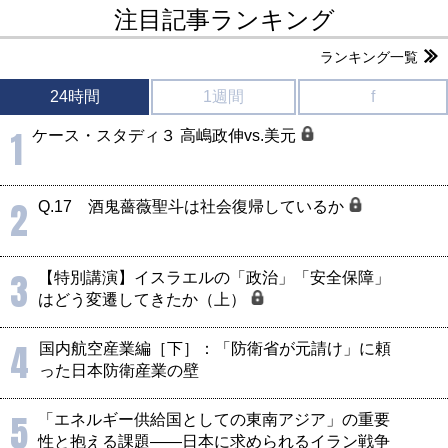
注目記事ランキング
ランキング一覧
24時間
1週間
f
1
ケース・スタディ３ 高嶋政伸vs.美元
2
Q.17 酒鬼薔薇聖斗は社会復帰しているか
3
【特別講演】イスラエルの「政治」「安全保障」
はどう変遷してきたか（上）
4
国内航空産業編［下］：「防衛省が元請け」に頼
った日本防衛産業の壁
5
「エネルギー供給国としての東南アジア」の重要
性と抱える課題――日本に求められるイラン戦争