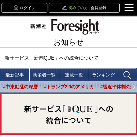
ログイン
初めての方
会員登録
お知らせ
新サービス「新潮QUE」への統合について
最新記事
執筆者一覧
連載一覧
ランキング
#中東動乱の深層
#トランプ2.0のアメリカ
#習近平体制の光