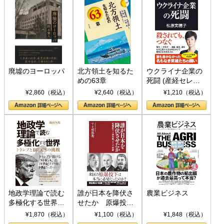
廃墟のヨーロッパ
北方領土を知るた
ウクライナ企業の
めの63章
死闘 (産経セレク
ト S 039)
¥2,860（税込）
¥2,640（税込）
¥1,210（税込）
地政学理論で読む
誰が日本を降伏さ
農業ビジネス
多極化する世界：
せたか 原爆投
トランプとBRICS
下、ソ連参戦、そ
¥1,870（税込）
¥1,100（税込）
¥1,848（税込）
の挑戦
して聖断 (PHP新