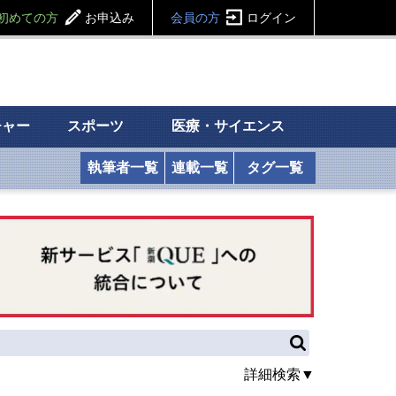
初めての方
お申込み
会員の方
ログイン
チャー
スポーツ
医療・サイエンス
執筆者一覧
連載一覧
タグ一覧
詳細検索▼