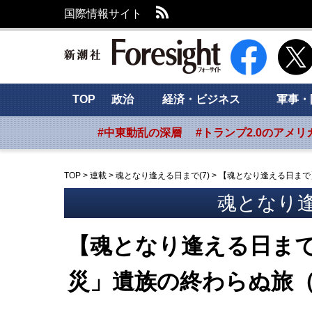
RSS
国際情報サイト
新潮社 Foresig
TOP
政治
経済・ビジネス
軍事・
#中東動乱の深層
#トランプ2.0のアメリ
TOP
>
連載
>
魂となり逢える日まで(7)
>
【魂となり逢える日まで
魂となり逢
【魂となり逢える日ま
災」遺族の終わらぬ旅（