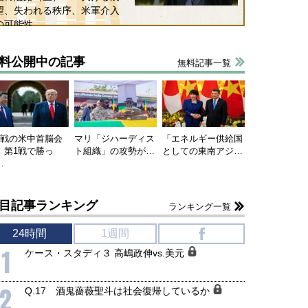
望、失われる秩序、米軍介入
の可能性
料公開中の記事
無料記事一覧
連戦の米中首脳会
マリ「ジハーディス
「エネルギー供給国
、第1戦で勝っ
ト組織」の攻勢が…
としての東南アジ…
…
目記事ランキング
ランキング一覧
24時間
1週間
f
1
ケース・スタディ３ 高嶋政伸vs.美元
2
Q.17 酒鬼薔薇聖斗は社会復帰しているか