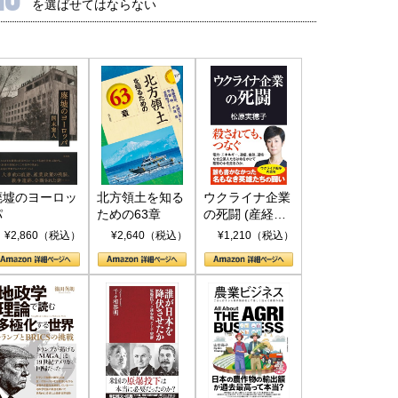
を選ばせてはならない
廃墟のヨーロッ
北方領土を知る
ウクライナ企業
パ
ための63章
の死闘 (産経セ
レクト S 039)
¥2,860（税込）
¥2,640（税込）
¥1,210（税込）