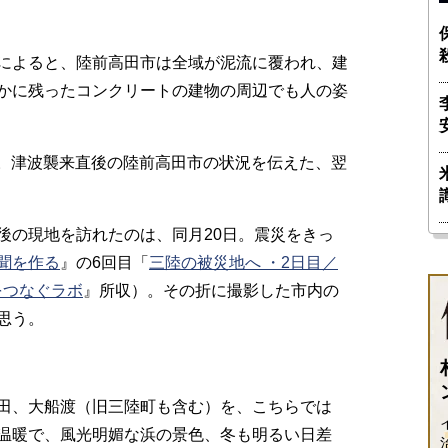
によると、陸前高田市は全域が泥流に覆われ、建
かに残ったコンクリートの建物の周辺でも人の姿
災。津波襲来直後の陸前高田市の状況を伝えた、翌
の現地を訪れたのは、同月20日。震災をきっ
聞を作る
』の6回目「
三陸の被災地へ ・2日目／
をつなぐラボ
』所収）。その折に撮影した市内の
思う。
田、大船渡（旧三陸町も含む）を、こちらでは
温暖で、風光明媚な浜の景色、冬も明るい日差