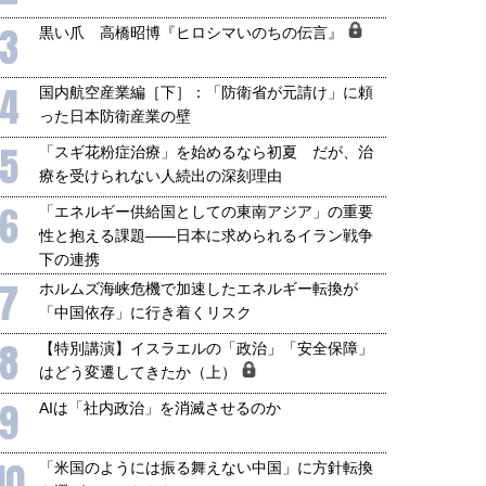
3
黒い爪 高橋昭博『ヒロシマいのちの伝言』
4
国内航空産業編［下］：「防衛省が元請け」に頼
った日本防衛産業の壁
5
「スギ花粉症治療」を始めるなら初夏 だが、治
療を受けられない人続出の深刻理由
6
「エネルギー供給国としての東南アジア」の重要
性と抱える課題――日本に求められるイラン戦争
下の連携
7
ホルムズ海峡危機で加速したエネルギー転換が
「中国依存」に行き着くリスク
8
【特別講演】イスラエルの「政治」「安全保障」
はどう変遷してきたか（上）
9
AIは「社内政治」を消滅させるのか
10
「米国のようには振る舞えない中国」に方針転換