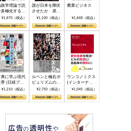
地政学理論で読
誰が日本を降伏
農業ビジネス
む多極化する世
させたか 原爆
界：トランプと
投下、ソ連参
¥1,870（税込）
¥1,100（税込）
¥1,848（税込）
RICSの挑戦
戦、そして聖断
(PHP新書)
古典に学ぶ現代
ルペンと極右ポ
ウンコノミクス
世界 (日経プレ
ピュリズムの時
(インターナシ
ミアシリーズ)
代：〈ヤヌス〉
ョナル新書)
¥1,210（税込）
¥2,750（税込）
¥1,045（税込）
の二つの顔