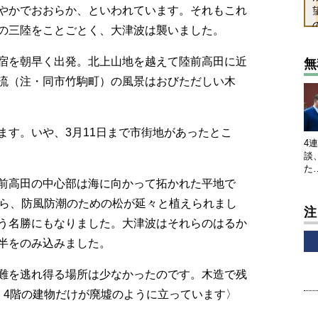
やかでおおらか、といわれています。それもこれ
の三陸をことごとく、大津波は襲いました。
宿を朝早く出発。北上山地を越えて陸前高田に近
無
流（注・同市竹駒町）の風景はおびただしい木
ます。いや、3月11日まで市街地があったとこ
4
談
た
前高田の中心部は海に向かって拓かれた平地で
から、防風防潮のための松が延々と植えられまし
注
う名勝にもなりました。大津波はそれらのはるか
半をのみ込みました。
難を逃れ得る場所は少なかったのです。木造で残
、4階の建物だけが廃墟のように立っています〉