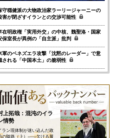
保守穏健派の大物政治家ラーリージャーニーの
殺害が閉ざすイランとの交渉可能性
李在明政権「実用外交」の中核、魏聖洛・国家
安保室長が異例の「自主派」批判
米軍のベネズエラ攻撃「沈黙のレーダー」で意
識される「中国本土」の脆弱性
村上拓哉：混沌のイラ
ン情勢
イラン現体制が迷い込んだ政
治の隘路（上）――欠ける展