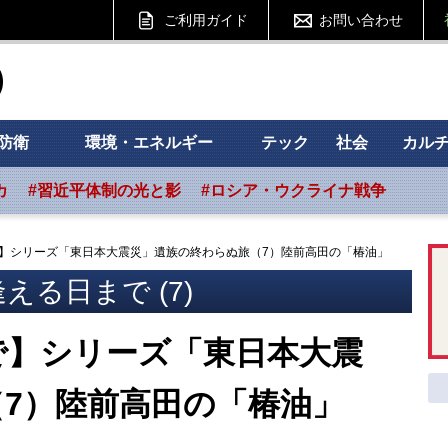
ご利用ガイド
お問い合わせ
ht フォーサイト
防衛
環境・エネルギー
テック
社会
カル
カ
#習近平体制の光と影
#ロシア・ウクライナ戦争
】シリーズ「東日本大震災」遺族の終わらぬ旅（7）陸前高田の「椿油」
える日まで (7)
で】シリーズ「東日本大震
7）陸前高田の「椿油」