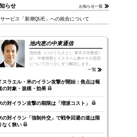
知らせ
お知らせ一覧
新サービス「新潮QUE」への統合について
池内恵の中東通信
池内恵（いけうちさとし 東京大学教授）
が、中東情勢とイスラーム教やその思想
について日々少しずつ解説します。
一覧
イスラエル・米のイラン攻撃が開始：焦点は報
復の対象・規模・効果
米の対イラン攻撃の期限は「増派コスト」
米の対イラン「強制外交」で戦争回避の道は限
りなく狭い