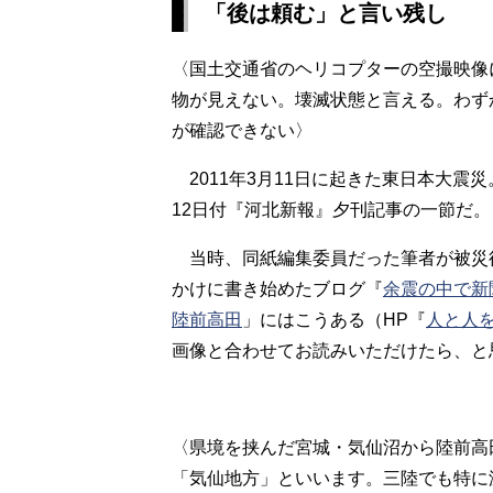
「後は頼む」と言い残し
〈国土交通省のヘリコプターの空撮映像
物が見えない。壊滅状態と言える。わず
が確認できない〉
2011年3月11日に起きた東日本大震
12日付『河北新報』夕刊記事の一節だ。
当時、同紙編集委員だった筆者が被災後
かけに書き始めたブログ『
余震の中で新
陸前高田
」にはこうある（HP『
人と人
画像と合わせてお読みいただけたら、と
〈県境を挟んだ宮城・気仙沼から陸前高
「気仙地方」といいます。三陸でも特に