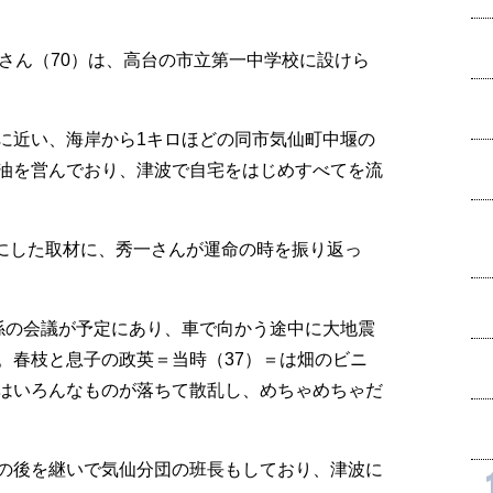
さん（70）は、高台の市立第一中学校に設けら
に近い、海岸から1キロほどの同市気仙町中堰の
油を営んでおり、津波で自宅をはじめすべてを流
前にした取材に、秀一さんが運命の時を振り返っ
係の会議が予定にあり、車で向かう途中に大地震
。春枝と息子の政英＝当時（37）＝は畑のビニ
はいろんなものが落ちて散乱し、めちゃめちゃだ
の後を継いで気仙分団の班長もしており、津波に