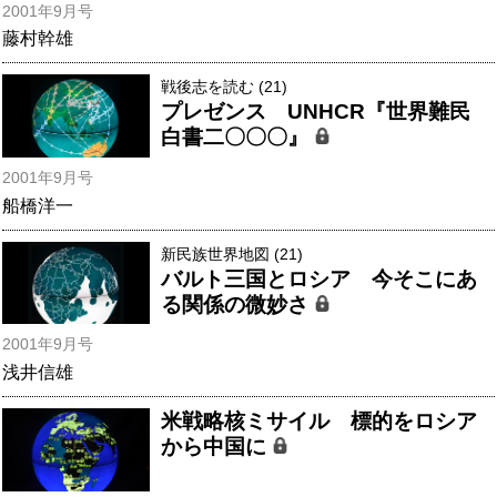
2001年9月号
藤村幹雄
戦後志を読む (21)
プレゼンス UNHCR『世界難民
白書二〇〇〇』
2001年9月号
船橋洋一
新民族世界地図 (21)
バルト三国とロシア 今そこにあ
る関係の微妙さ
2001年9月号
浅井信雄
米戦略核ミサイル 標的をロシア
から中国に