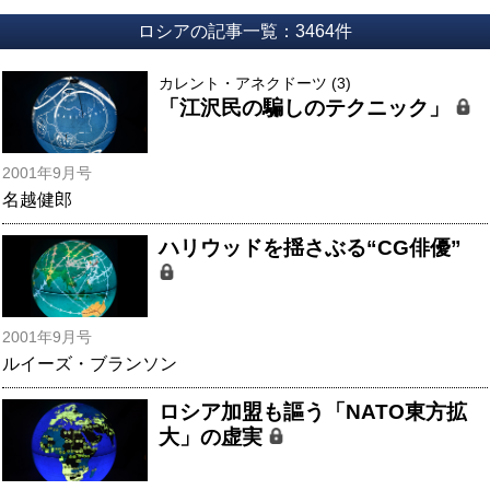
ロシアの記事一覧：3464件
カレント・アネクドーツ (3)
「江沢民の騙しのテクニック」
2001年9月号
名越健郎
ハリウッドを揺さぶる“CG俳優”
2001年9月号
ルイーズ・ブランソン
ロシア加盟も謳う「NATO東方拡
大」の虚実