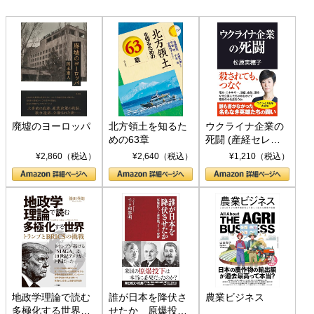
廃墟のヨーロッパ
北方領土を知るた
ウクライナ企業の
めの63章
死闘 (産経セレク
ト S 039)
¥2,860（税込）
¥2,640（税込）
¥1,210（税込）
地政学理論で読む
誰が日本を降伏さ
農業ビジネス
多極化する世界：
せたか 原爆投