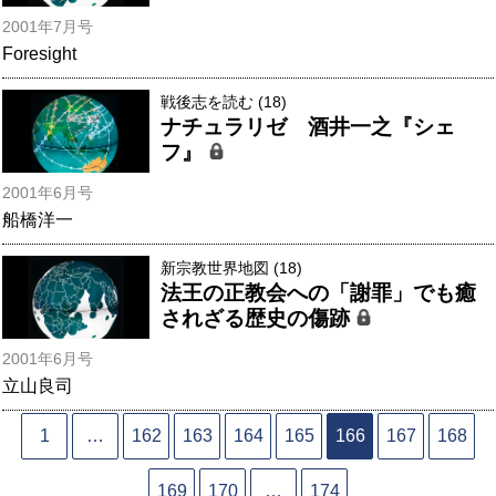
2001年7月号
Foresight
戦後志を読む (18)
ナチュラリゼ 酒井一之『シェ
フ』
2001年6月号
船橋洋一
新宗教世界地図 (18)
法王の正教会への「謝罪」でも癒
されざる歴史の傷跡
2001年6月号
立山良司
1
…
162
163
164
165
166
167
168
169
170
…
174