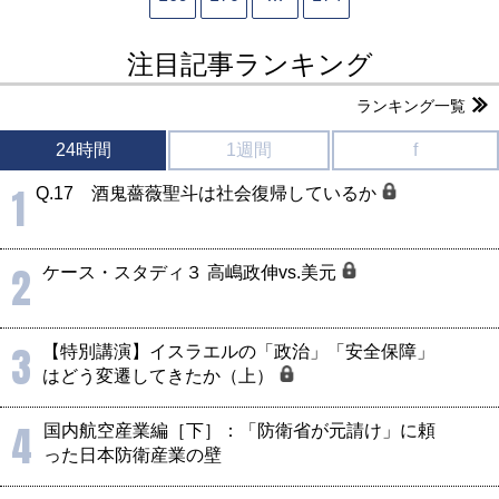
注目記事ランキング
ランキング一覧
24時間
1週間
f
1
Q.17 酒鬼薔薇聖斗は社会復帰しているか
2
ケース・スタディ３ 高嶋政伸vs.美元
3
【特別講演】イスラエルの「政治」「安全保障」
はどう変遷してきたか（上）
4
国内航空産業編［下］：「防衛省が元請け」に頼
った日本防衛産業の壁