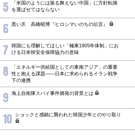
5
「米国のようには振る舞えない中国」に方針転換
を選ばせてはならない
6
黒い爪 高橋昭博『ヒロシマいのちの伝言』
7
韓国にも理解してほしい「極東1905年体制」にお
ける日米韓安全保障協力の意味
8
「エネルギー供給国としての東南アジア」の重要
性と抱える課題――日本に求められるイラン戦争
下の連携
9
海上自衛隊スパイ事件摘発の背景とは
10
ショックと感銘に襲われた韓国少年とのやり取り