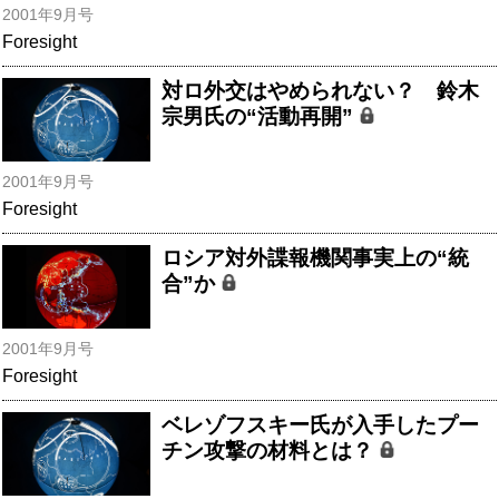
2001年9月号
Foresight
対ロ外交はやめられない？ 鈴木
宗男氏の“活動再開”
2001年9月号
Foresight
ロシア対外諜報機関事実上の“統
合”か
2001年9月号
Foresight
ベレゾフスキー氏が入手したプー
チン攻撃の材料とは？