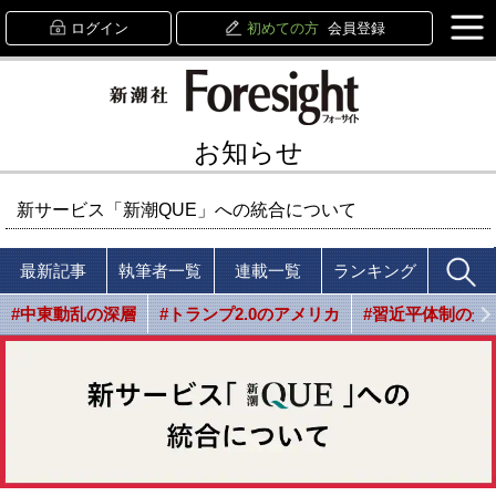
ログイン
初めての方
会員登録
お知らせ
新サービス「新潮QUE」への統合について
最新記事
執筆者一覧
連載一覧
ランキング
#中東動乱の深層
#トランプ2.0のアメリカ
#習近平体制の光