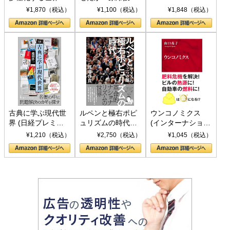
トランプとBRICS
下、ソ連参戦、そ
¥1,870（税込）
¥1,100（税込）
¥1,848（税込）
の挑戦
して聖断 (PHP新
書)
古典に学ぶ現代世
ルペンと極右ポピ
ウンコノミクス
界 (日経プレミア
ュリズムの時代：
(インターナショナ
シリーズ)
〈ヤヌス〉の二つ
ル新書)
¥1,210（税込）
¥2,750（税込）
¥1,045（税込）
の顔