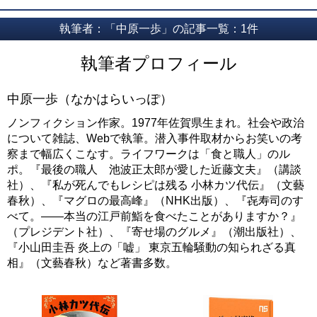
執筆者：「中原一歩」の記事一覧：1件
執筆者プロフィール
中原一歩（なかはらいっぽ）
ノンフィクション作家。1977年佐賀県生まれ。社会や政治
について雑誌、Webで執筆。潜入事件取材からお笑いの考
察まで幅広くこなす。ライフワークは「食と職人」のル
ポ。『最後の職人 池波正太郎が愛した近藤文夫』（講談
社）、『私が死んでもレシピは残る 小林カツ代伝』（文藝
春秋）、『マグロの最高峰』（NHK出版）、『㐂寿司のす
べて。――本当の江戸前鮨を食べたことがありますか？』
（プレジデント社）、『寄せ場のグルメ』（潮出版社）、
『小山田圭吾 炎上の「嘘」 東京五輪騒動の知られざる真
相』（文藝春秋）など著書多数。