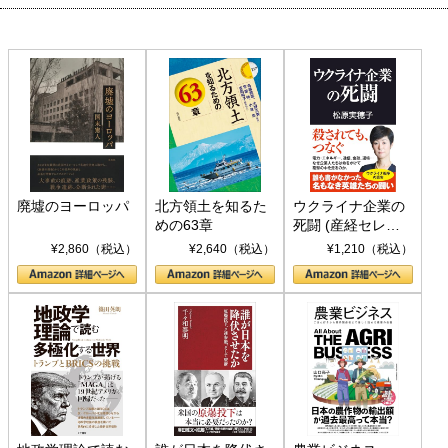
廃墟のヨーロッパ
北方領土を知るた
ウクライナ企業の
めの63章
死闘 (産経セレク
ト S 039)
¥2,860（税込）
¥2,640（税込）
¥1,210（税込）