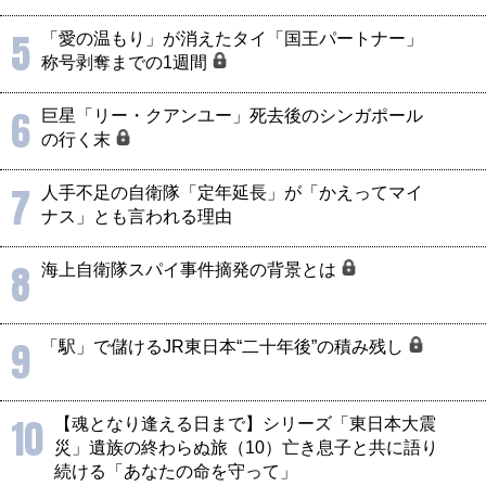
5
「愛の温もり」が消えたタイ「国王パートナー」
称号剥奪までの1週間
6
巨星「リー・クアンユー」死去後のシンガポール
の行く末
7
人手不足の自衛隊「定年延長」が「かえってマイ
ナス」とも言われる理由
8
海上自衛隊スパイ事件摘発の背景とは
9
「駅」で儲けるJR東日本“二十年後”の積み残し
10
【魂となり逢える日まで】シリーズ「東日本大震
災」遺族の終わらぬ旅（10）亡き息子と共に語り
続ける「あなたの命を守って」