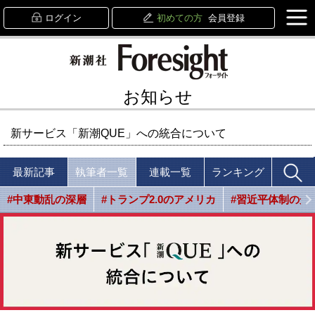
ログイン
初めての方
会員登録
お知らせ
新サービス「新潮QUE」への統合について
最新記事
執筆者一覧
連載一覧
ランキング
#中東動乱の深層
#トランプ2.0のアメリカ
#習近平体制の光