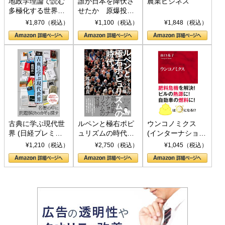
地政学理論で読む
誰が日本を降伏さ
農業ビジネス
多極化する世界：
せたか 原爆投
トランプとBRICS
下、ソ連参戦、そ
¥1,870（税込）
¥1,100（税込）
¥1,848（税込）
の挑戦
して聖断 (PHP新
書)
古典に学ぶ現代世
ルペンと極右ポピ
ウンコノミクス
界 (日経プレミア
ュリズムの時代：
(インターナショナ
シリーズ)
〈ヤヌス〉の二つ
ル新書)
¥1,210（税込）
¥2,750（税込）
¥1,045（税込）
の顔