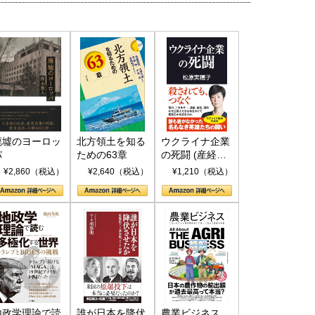
廃墟のヨーロッ
北方領土を知る
ウクライナ企業
パ
ための63章
の死闘 (産経セ
レクト S 039)
¥2,860（税込）
¥2,640（税込）
¥1,210（税込）
地政学理論で読
誰が日本を降伏
農業ビジネス