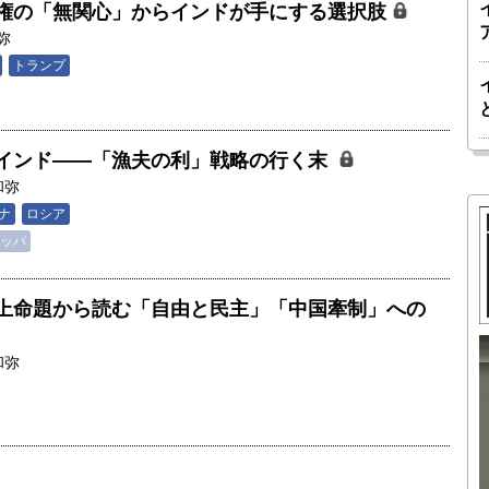
権の「無関心」からインドが手にする選択肢
弥
トランプ
インド――「漁夫の利」戦略の行く末
和弥
ナ
ロシア
ッパ
上命題から読む「自由と民主」「中国牽制」への
和弥
胎動するゲームチェンジャー「南鳥島レ
か 核融
アアース泥」――日米欧豪による新たな
後の「世
サプライチェーン｜中村謙太郎・東京大
院新領域
学エネルギー・資源フロンティアセンタ