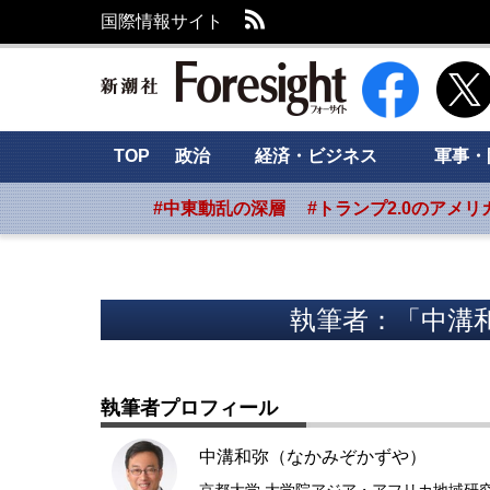
RSS
国際情報サイト
新潮社 Foresig
TOP
政治
経済・ビジネス
軍事・
#中東動乱の深層
#トランプ2.0のアメリ
執筆者：「中溝
執筆者プロフィール
中溝和弥（なかみぞかずや）