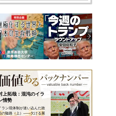
村上拓哉：混沌のイラ
ン情勢
イラン現体制が迷い込んだ政
治の隘路（上）――欠ける展