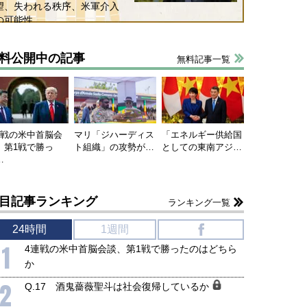
望、失われる秩序、米軍介入
の可能性
料公開中の記事
無料記事一覧
連戦の米中首脳会
マリ「ジハーディス
「エネルギー供給国
、第1戦で勝っ
ト組織」の攻勢が…
としての東南アジ…
…
目記事ランキング
ランキング一覧
24時間
1週間
f
1
4連戦の米中首脳会談、第1戦で勝ったのはどちら
か
2
Q.17 酒鬼薔薇聖斗は社会復帰しているか