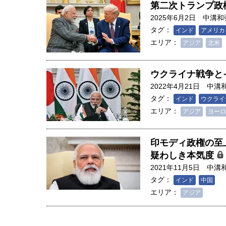
第二次トランプ政
2025年6月2日
中溝和
タグ：
インド
アメリカ
エリア：
アジア
北米
ウクライナ戦争と
2022年4月21日
中溝
タグ：
インド
ウクライ
エリア：
アジア
ヨーロ
印モディ政権の至
疑わしき本気度
2021年11月5日
中溝
タグ：
インド
中国
人は「地上の太陽」を手にする
エリア：
アジア
合発電の現在地――実現・普及
界像」｜江尻晶・東京大学大学