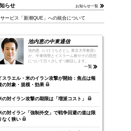
知らせ
お知らせ一覧
新サービス「新潮QUE」への統合について
池内恵の中東通信
池内恵（いけうちさとし 東京大学教授）
が、中東情勢とイスラーム教やその思想
について日々少しずつ解説します。
一覧
イスラエル・米のイラン攻撃が開始：焦点は報
復の対象・規模・効果
米の対イラン攻撃の期限は「増派コスト」
米の対イラン「強制外交」で戦争回避の道は限
りなく狭い