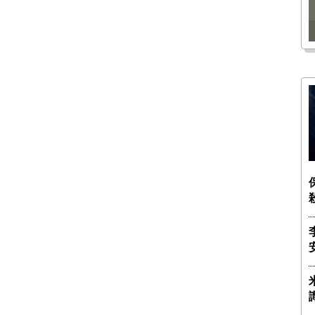
瑶子
ー長（4）｜ 関瑶子