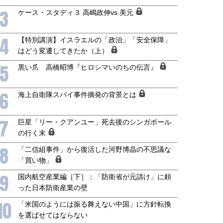
3
ケース・スタディ３ 高嶋政伸vs.美元
4
【特別講演】イスラエルの「政治」「安全保障」
はどう変遷してきたか（上）
5
黒い爪 高橋昭博『ヒロシマいのちの伝言』
6
海上自衛隊スパイ事件摘発の背景とは
7
巨星「リー・クアンユー」死去後のシンガポール
の行く末
8
「二信組事件」から復活した河野博晶の不思議な
「買い物」
9
国内航空産業編［下］：「防衛省が元請け」に頼
った日本防衛産業の壁
10
「米国のようには振る舞えない中国」に方針転換
を選ばせてはならない