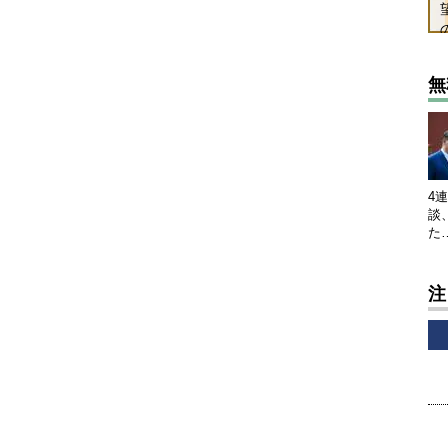
無
4
談
た
注