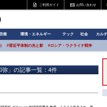
ご利用ガイド
お問い合わせ
ht フォーサイト
防衛
環境・エネルギー
テック
社会
カル
カ
#習近平体制の光と影
#ロシア・ウクライナ戦争
和弥」の記事一覧：4件