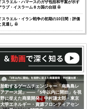
イスラエル・ハマースのガザ包括和平案が示す
アラブ・イスラーム８カ国の台頭
イスラエル・イラン戦争の初期の10日間：評価
と見通し
胎動するゲームチェンジャー「南鳥島レ
胎動するゲ
アアース泥」――「5年以内に開始」を視
アアース泥
野に捉えた商業開発｜中村謙太郎・東京
のか｜中村
大学エネルギー・資源フロンティアセン
ー・資源フ