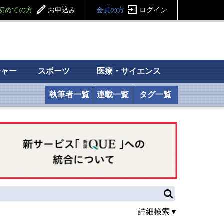
初めての方
お申込み
会員の方
ログイン
チャー
スポーツ
医療・サイエンス
執筆者一覧
連載一覧
タグ一覧
詳細検索▼