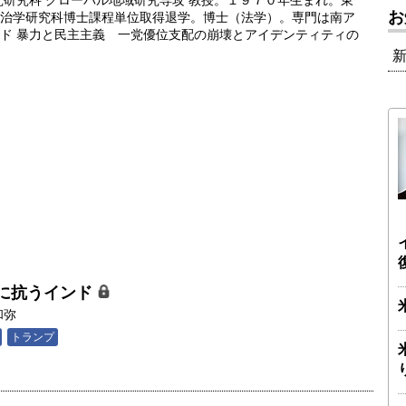
究研究科 グローバル地域研究専攻 教授。１９７０年生まれ。東
お
治学研究科博士課程単位取得退学。博士（法学）。専門は南ア
ド 暴力と民主主義 一党優位支配の崩壊とアイデンティティの
。
に抗うインド
和弥
トランプ