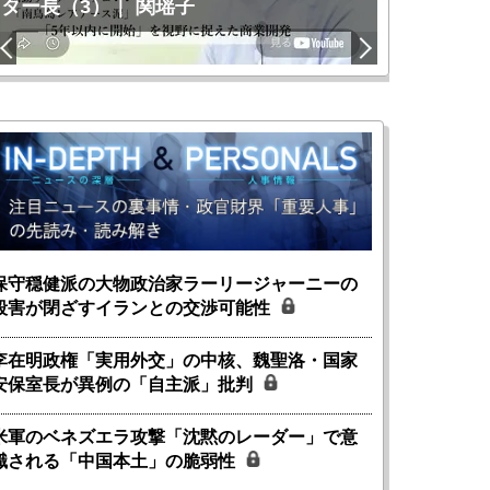
ター長（3）｜ 関瑶子
関瑶子
保守穏健派の大物政治家ラーリージャーニーの
殺害が閉ざすイランとの交渉可能性
李在明政権「実用外交」の中核、魏聖洛・国家
安保室長が異例の「自主派」批判
米軍のベネズエラ攻撃「沈黙のレーダー」で意
識される「中国本土」の脆弱性