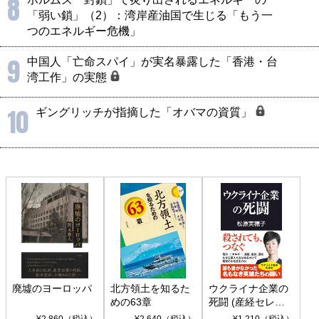
8
「弱い鎖」（2）：湾岸産油国で生じる「もう一
つのエネルギー危機」
9
中国人「亡命スパイ」が実名暴露した「香港・台
湾工作」の実態
10
ギングリッチが指摘した「オバマの資質」
廃墟のヨーロッパ
北方領土を知るた
ウクライナ企業の
めの63章
死闘 (産経セレク
ト S 039)