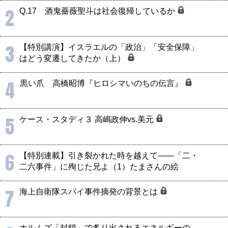
2
Q.17 酒鬼薔薇聖斗は社会復帰しているか
3
【特別講演】イスラエルの「政治」「安全保障」
はどう変遷してきたか（上）
4
黒い爪 高橋昭博『ヒロシマいのちの伝言』
5
ケース・スタディ３ 高嶋政伸vs.美元
6
【特別連載】引き裂かれた時を越えて――「二・
二六事件」に殉じた兄よ（1）たまさんの絵
7
海上自衛隊スパイ事件摘発の背景とは
ホルムズ「封鎖」で炙り出されるエネルギーの