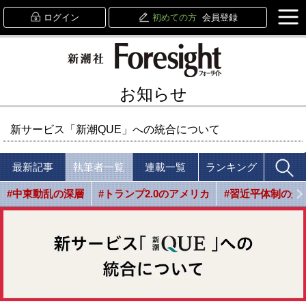
ログイン
初めての方
会員登録
お知らせ
新サービス「新潮QUE」への統合について
最新記事
執筆者一覧
連載一覧
ランキング
#中東動乱の深層
#トランプ2.0のアメリカ
#習近平体制の光