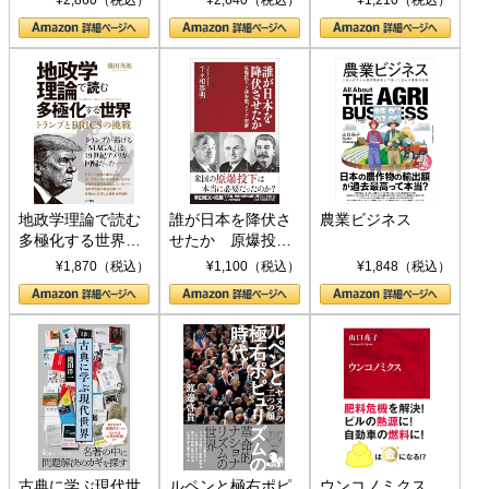
¥2,860（税込）
¥2,640（税込）
¥1,210（税込）
地政学理論で読む
誰が日本を降伏さ
農業ビジネス
多極化する世界：
せたか 原爆投
トランプとBRICS
下、ソ連参戦、そ
¥1,870（税込）
¥1,100（税込）
¥1,848（税込）
の挑戦
して聖断 (PHP新
書)
古典に学ぶ現代世
ルペンと極右ポピ
ウンコノミクス