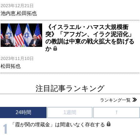
2023年12月21日
池内恵
,
松田拓也
《イスラエル・ハマス大規模衝
突》「アフガン、イラク泥沼化」
の教訓は中東の戦火拡大を防げる
か
2023年11月10日
松田拓也
注目記事ランキング
ランキング一覧
24時間
1週間
f
1
「霞が関の埋蔵金」は間違いなく存在する