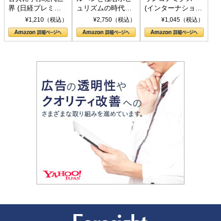
界 (日経プレミア
ュリズムの時代：
(インターナショナ
シリーズ)
〈ヤヌス〉の二つ
ル新書)
¥1,210（税込）
¥2,750（税込）
¥1,045（税込）
の顔
新潮社 Foresight