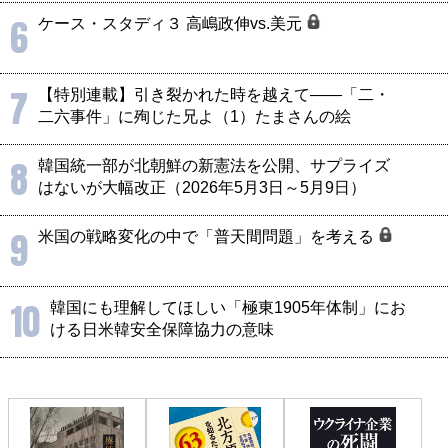
6
ケース・スタディ３ 高嶋政伸vs.美元
7
【特別連載】引き裂かれた時を越えて――「二・
二六事件」に殉じた兄よ（1）たまさんの絵
8
韓国統一部が北朝鮮の新憲法を公開、サプライズ
はないが大幅改正（2026年5月3日～5月9日）
9
米国の戦略変化の中で「普天間問題」を考える
10
韓国にも理解してほしい「極東1905年体制」にお
ける日米韓安全保障協力の意味