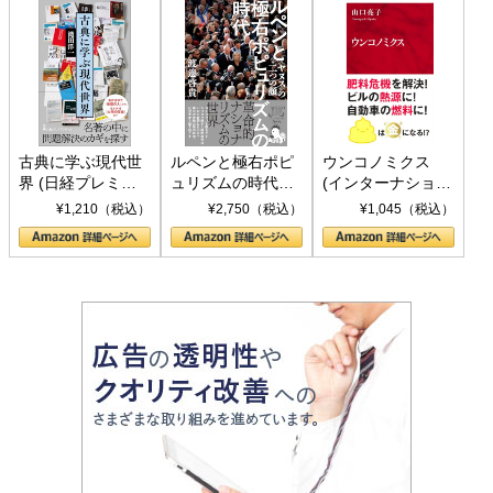
古典に学ぶ現代世
ルペンと極右ポピ
ウンコノミクス
界 (日経プレミア
ュリズムの時代：
(インターナショナ
シリーズ)
〈ヤヌス〉の二つ
ル新書)
¥1,210（税込）
¥2,750（税込）
¥1,045（税込）
の顔