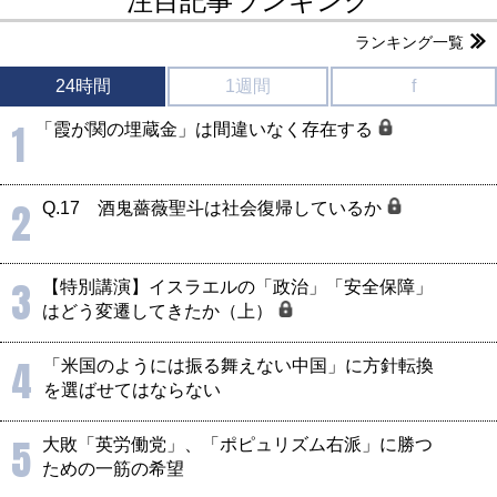
注目記事ランキング
ランキング一覧
24時間
1週間
f
1
「霞が関の埋蔵金」は間違いなく存在する
2
Q.17 酒鬼薔薇聖斗は社会復帰しているか
3
【特別講演】イスラエルの「政治」「安全保障」
はどう変遷してきたか（上）
4
「米国のようには振る舞えない中国」に方針転換
を選ばせてはならない
5
大敗「英労働党」、「ポピュリズム右派」に勝つ
ための一筋の希望