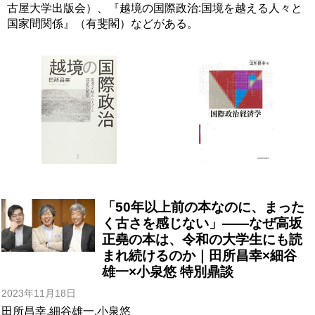
古屋大学出版会）、『越境の国際政治:国境を越える人々と
国家間関係』（有斐閣）などがある。
「50年以上前の本なのに、まった
く古さを感じない」――なぜ高坂
正堯の本は、令和の大学生にも読
まれ続けるのか｜田所昌幸×細谷
雄一×小泉悠 特別鼎談
2023年11月18日
田所昌幸
,
細谷雄一
,
小泉悠