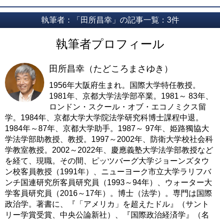
執筆者：「田所昌幸」の記事一覧：3件
執筆者プロフィール
田所昌幸（たどころまさゆき）
1956年大阪府生まれ。国際大学特任教授。
1981年、京都大学法学部卒業。1981～ 83年、
ロンドン・スクール・オブ・エコノミクス留
学。1984年、京都大学大学院法学研究科博士課程中退。
1984年～87年、京都大学助手。1987～ 97年、姫路獨協大
学法学部助教授、教授。1997～2002年、防衛大学校社会科
学教室教授。2002～2022年、慶應義塾大学法学部教授など
を経て、現職。その間、ピッツバーグ大学ジョーンズタウ
ン校客員教授（1991年）、ニューヨーク市立大学ラリフバ
ンチ国連研究所客員研究員（1993～94年）、ウォーター大
学客員研究員（2016～17年）。博士（法学）。専門は国際
政治学。著書に、『「アメリカ」を超えたドル』（サント
リー学賞受賞、中央公論新社）、『国際政治経済学』（名