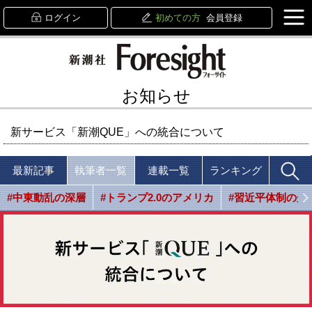
ログイン
初めての方
会員登録
お知らせ
新サービス「新潮QUE」への統合について
最新記事
執筆者一覧
連載一覧
ランキング
#中東動乱の深層
#トランプ2.0のアメリカ
#習近平体制の光