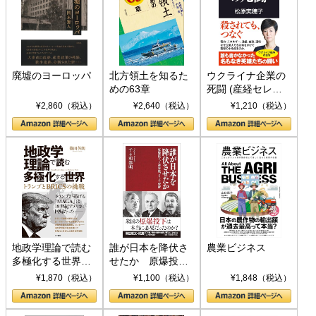
廃墟のヨーロッパ
北方領土を知るた
ウクライナ企業の
めの63章
死闘 (産経セレク
ト S 039)
¥2,860（税込）
¥2,640（税込）
¥1,210（税込）
地政学理論で読む
誰が日本を降伏さ
農業ビジネス
多極化する世界：
せたか 原爆投
トランプとBRICS
下、ソ連参戦、そ
¥1,870（税込）
¥1,100（税込）
¥1,848（税込）
の挑戦
して聖断 (PHP新
書)