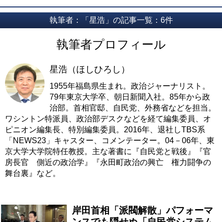
執筆者：「星浩」の記事一覧：6件
執筆者プロフィール
星浩（ほしひろし）
1955年福島県生まれ。政治ジャーナリスト。
79年東京大学卒、朝日新聞入社。85年から政
治部。首相官邸、自民党、外務省などを担当。
ワシントン特派員、政治部デスクなどを経て編集委員、オ
ピニオン編集長、特別編集委員。2016年、退社しTBS系
「NEWS23」キャスター、コメンテーター。04－06年、東
京大学大学院特任教授。主な著書に『自民党と戦後』『官
房長官 側近の政治学』『永田町政治の興亡 権力闘争の
舞台裏』など。
岸田首相「派閥解散」パフォーマ
ンスでも隠せぬ「自民党システム