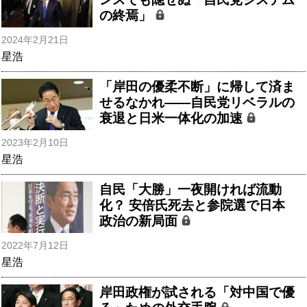
の終焉」
2024年2月21日
星浩
「岸田の優柔不断」に帰して済ま
せるなかれ――自民党リベラルの
衰退と日米一体化の加速
2023年2月10日
星浩
自民「大勝」一夜開ければ流動
化？ 安倍氏死去と参院選で日本
政治の新局面
2022年7月12日
星浩
岸田政権が試される「対中国で優