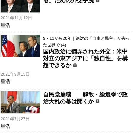
る」ための外交手腕
2021年11月12日
星浩
9・11から20年｜絶対の「自由と民主」が去っ
た世界で (4)
国内政治に翻弄された外交：米中
対立の東アジアに「独自性」を構
想できるか
2021年9月13日
星浩
自民党崩壊――解散・総選挙で政
治大乱の幕は開くか
2021年7月27日
星浩