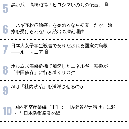
5
黒い爪 高橋昭博『ヒロシマいのちの伝言』
6
「スギ花粉症治療」を始めるなら初夏 だが、治
療を受けられない人続出の深刻理由
7
日本人女子学生殺害で炙りだされる国家の病根
――ルーマニア
8
ホルムズ海峡危機で加速したエネルギー転換が
「中国依存」に行き着くリスク
9
AIは「社内政治」を消滅させるのか
10
国内航空産業編［下］：「防衛省が元請け」に頼
った日本防衛産業の壁