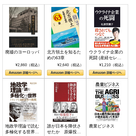
廃墟のヨーロッパ
北方領土を知るた
ウクライナ企業の
めの63章
死闘 (産経セレク
ト S 039)
¥2,860（税込）
¥2,640（税込）
¥1,210（税込）
地政学理論で読む
誰が日本を降伏さ
農業ビジネス
多極化する世界：
せたか 原爆投