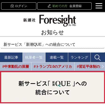
ログイン
初めての方
会員登録
お知らせ
新サービス「新潮QUE」への統合について
最新記事
執筆者一覧
連載一覧
ランキング
#中東動乱の深層
#トランプ2.0のアメリカ
#習近平体制の光