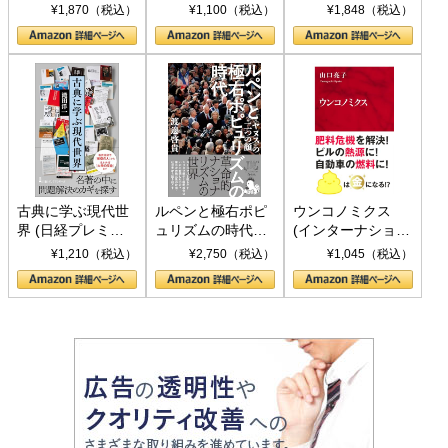
トランプとBRICS
下、ソ連参戦、そ
¥1,870（税込）
¥1,100（税込）
¥1,848（税込）
の挑戦
して聖断 (PHP新
書)
古典に学ぶ現代世
ルペンと極右ポピ
ウンコノミクス
界 (日経プレミア
ュリズムの時代：
(インターナショナ
シリーズ)
〈ヤヌス〉の二つ
ル新書)
¥1,210（税込）
¥2,750（税込）
¥1,045（税込）
の顔