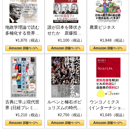
地政学理論で読む
誰が日本を降伏さ
農業ビジネス
多極化する世界：
せたか 原爆投
トランプとBRICS
下、ソ連参戦、そ
¥1,870（税込）
¥1,100（税込）
¥1,848（税込）
の挑戦
して聖断 (PHP新
書)
古典に学ぶ現代世
ルペンと極右ポピ
ウンコノミクス
界 (日経プレミア
ュリズムの時代：
(インターナショナ
シリーズ)
〈ヤヌス〉の二つ
ル新書)
¥1,210（税込）
¥2,750（税込）
¥1,045（税込）
の顔