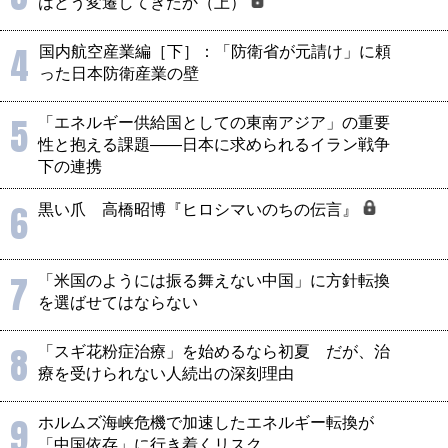
はどう変遷してきたか（上）
4
国内航空産業編［下］：「防衛省が元請け」に頼
った日本防衛産業の壁
5
「エネルギー供給国としての東南アジア」の重要
性と抱える課題――日本に求められるイラン戦争
下の連携
6
黒い爪 高橋昭博『ヒロシマいのちの伝言』
7
「米国のようには振る舞えない中国」に方針転換
を選ばせてはならない
8
「スギ花粉症治療」を始めるなら初夏 だが、治
療を受けられない人続出の深刻理由
9
ホルムズ海峡危機で加速したエネルギー転換が
「中国依存」に行き着くリスク