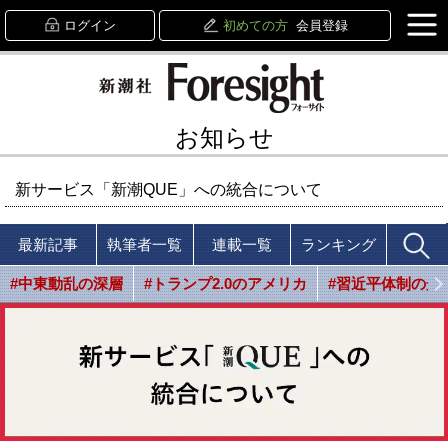
ログイン
初めての方
会員登録
お知らせ
新サービス「新潮QUE」への統合について
最新記事
執筆者一覧
連載一覧
ランキング
#中東動乱の深層
#トランプ2.0のアメリカ
#習近平体制の光