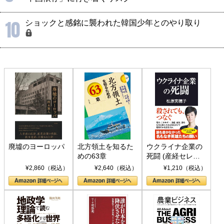
10
ショックと感銘に襲われた韓国少年とのやり取り
廃墟のヨーロッパ
北方領土を知るた
ウクライナ企業の
めの63章
死闘 (産経セレク
ト S 039)
¥2,860（税込）
¥2,640（税込）
¥1,210（税込）