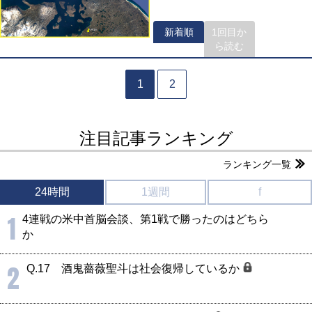
新着順
1回目か
ら読む
1
2
注目記事ランキング
ランキング一覧
24時間
1週間
f
1
4連戦の米中首脳会談、第1戦で勝ったのはどちら
か
2
Q.17 酒鬼薔薇聖斗は社会復帰しているか