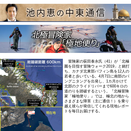
冒険家の荻田泰永氏（41）が
「北極
圏を目指す冒険ウォーク2019」
と銘打
ち、カナダ北東部バフィン島を
12人の
若者
と歩いている。4月7日に南部のパ
ングニタングを出発し、1カ月かけて
北部のクライドリバーまで600キロの
道のりを踏破するという。『北極冒険
家「極地便り」』では、極北の地から
さまざまな障害（主に通信！）を乗り
越え彼らが発信してくれる現地レポー
トを毎日お届けする。