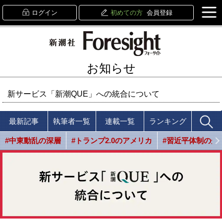
ログイン
初めての方
会員登録
お知らせ
新サービス「新潮QUE」への統合について
最新記事
執筆者一覧
連載一覧
ランキング
#中東動乱の深層
#トランプ2.0のアメリカ
#習近平体制の光