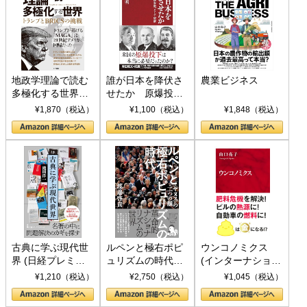
地政学理論で読む
誰が日本を降伏さ
農業ビジネス
多極化する世界：
せたか 原爆投
トランプとBRICS
下、ソ連参戦、そ
¥1,870（税込）
¥1,100（税込）
¥1,848（税込）
の挑戦
して聖断 (PHP新
書)
古典に学ぶ現代世
ルペンと極右ポピ
ウンコノミクス
界 (日経プレミア
ュリズムの時代：
(インターナショナ
シリーズ)
〈ヤヌス〉の二つ
ル新書)
¥1,210（税込）
¥2,750（税込）
¥1,045（税込）
の顔