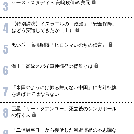
3
ケース・スタディ３ 高嶋政伸vs.美元
4
【特別講演】イスラエルの「政治」「安全保障」
はどう変遷してきたか（上）
5
黒い爪 高橋昭博『ヒロシマいのちの伝言』
6
海上自衛隊スパイ事件摘発の背景とは
7
「米国のようには振る舞えない中国」に方針転換
を選ばせてはならない
8
巨星「リー・クアンユー」死去後のシンガポール
の行く末
「二信組事件」から復活した河野博晶の不思議な