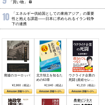
9
「買い物」
10
「エネルギー供給国としての東南アジア」の重要
性と抱える課題――日本に求められるイラン戦争
下の連携
廃墟のヨーロッパ
北方領土を知るた
ウクライナ企業の
めの63章
死闘 (産経セレク
ト S 039)
¥2,860（税込）
¥2,640（税込）
¥1,210（税込）