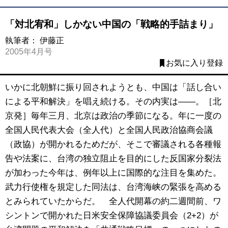
「対北宥和」しかない中国の「戦略的手詰まり」
執筆者：
伊藤正
2005年4月号
お気に入り登録
いかに北朝鮮に振り回されようとも、中国は「話し合い
による平和解決」を唱え続ける。その内実は――。［北
京発］毎年三月、北京は政治の季節になる。年に一度の
全国人民代表大会（全人代）と全国人民政治協商会議
（政協）が開かれるためだが、そこで審議される各種報
告や法案に、台湾の独立阻止を目的にした反国家分裂法
が加わった今年は、例年以上に国際的な注目を集めた。
武力行使権を規定した同法は、台湾海峡の緊張を高める
とみられていたからだ。 全人代開幕の約二週間前、ワ
シントンで開かれた日米安全保障協議委員会（2+2）が