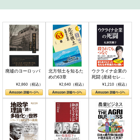
廃墟のヨーロッパ
北方領土を知るた
ウクライナ企業の
めの63章
死闘 (産経セレク
ト S 039)
¥2,860（税込）
¥2,640（税込）
¥1,210（税込）