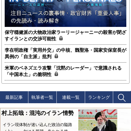
保守穏健派の大物政治家ラーリージャーニーの殺害が閉ざ
すイランとの交渉可能性
李在明政権「実用外交」の中核、魏聖洛・国家安保室長が
異例の「自主派」批判
米軍のベネズエラ攻撃「沈黙のレーダー」で意識される
「中国本土」の脆弱性
最新記事
執筆者一覧
連載一覧
ランキング
村上拓哉：混沌のイラン情勢
イラン現体制が迷い込んだ政治の隘路