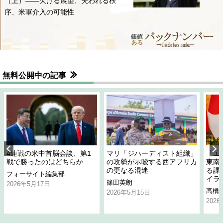
（上）――欠ける展望、失われる秩
序、米軍介入の可能性
無料公開中の記事
4連戦の米中首脳会談、第1
マリ「ジハーディスト組織」
「エ
戦で勝ったのはどちらか
の攻勢が示唆する西アフリカ
東南
の更なる混迷
る課
フォーサイト編集部
イラ
篠田英朗
2026年5月17日
高橋
2026年5月15日
202