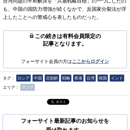
台湾問題の平和解決を「共通戦略目標」の一つにしたの
も、中国の国防力増強が続くなかで、反国家分裂法が浮
上したことへの警戒心を表したものだった。
この続きは有料会員限定の
記事となります。
フォーサイト会員の方は
ここからログイン
タグ：
ロシア
中国
北朝鮮
戦略
香港
台湾
韓国
インド
エリア：
アジア
ポスト
フォーサイト最新記事のお知らせを