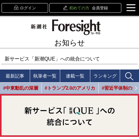
ログイン
初めての方
会員登録
お知らせ
新サービス「新潮QUE」への統合について
最新記事
執筆者一覧
連載一覧
ランキング
#中東動乱の深層
#トランプ2.0のアメリカ
#習近平体制の光