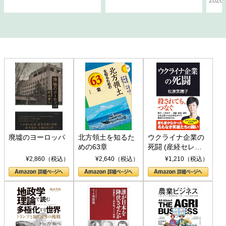
202
廃墟のヨーロッパ
北方領土を知るた
ウクライナ企業の
めの63章
死闘 (産経セレク
ト S 039)
¥2,860（税込）
¥2,640（税込）
¥1,210（税込）