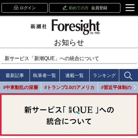
ログイン
初めての方
会員登録
お知らせ
新サービス「新潮QUE」への統合について
最新記事
執筆者一覧
連載一覧
ランキング
#中東動乱の深層
#トランプ2.0のアメリカ
#習近平体制の光