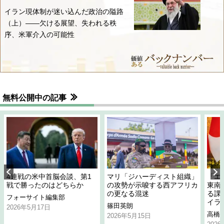
イラン現体制が迷い込んだ政治の隘路
（上）――欠ける展望、失われる秩
序、米軍介入の可能性
無料公開中の記事
4連戦の米中首脳会談、第1
マリ「ジハーディスト組織」
「エ
戦で勝ったのはどちらか
の攻勢が示唆する西アフリカ
東南
の更なる混迷
る課
フォーサイト編集部
イラ
篠田英朗
2026年5月17日
高橋
2026年5月15日