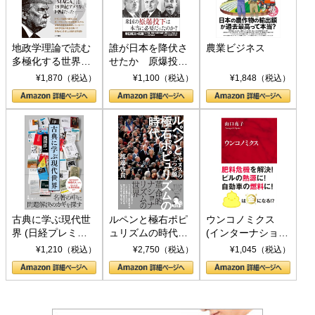
地政学理論で読む
誰が日本を降伏さ
農業ビジネス
多極化する世界：
せたか 原爆投
トランプとBRICS
下、ソ連参戦、そ
¥1,870（税込）
¥1,100（税込）
¥1,848（税込）
の挑戦
して聖断 (PHP新
書)
古典に学ぶ現代世
ルペンと極右ポピ
ウンコノミクス
界 (日経プレミア
ュリズムの時代：
(インターナショナ
シリーズ)
〈ヤヌス〉の二つ
ル新書)
¥1,210（税込）
¥2,750（税込）
¥1,045（税込）
の顔