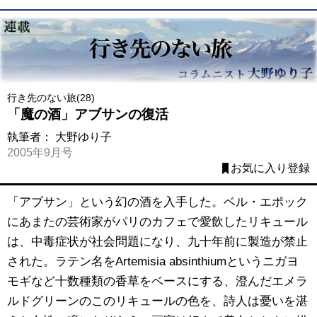
行き先のない旅(28)
「魔の酒」アブサンの復活
執筆者：
大野ゆり子
2005年9月号
お気に入り登録
「アブサン」という幻の酒を入手した。ベル・エポック
にあまたの芸術家がパリのカフェで愛飲したリキュール
は、中毒症状が社会問題になり、九十年前に製造が禁止
された。ラテン名をArtemisia absinthiumというニガヨ
モギなど十数種類の香草をベースにする、澄んだエメラ
ルドグリーンのこのリキュールの色を、詩人は憂いを湛