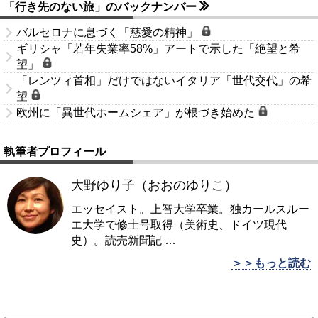
「行き先のない旅」のバックナンバー
バルセロナに息づく「慈愛の精神」
ギリシャ「若年失業率58%」アートで示した「絶望と希
望」
「レンツィ首相」だけではないイタリア「世代交代」の希
望
欧州に「異世代ホームシェア」が根づき始めた
執筆者プロフィール
大野ゆり子（おおのゆりこ）
エッセイスト。上智大学卒業。独カールスルー
エ大学で修士号取得（美術史、ドイツ現代
史）。読売新聞記
…
＞＞もっと読む