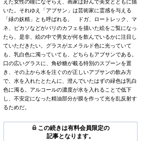
えた女性の瞳になぞらえ、画家は好んで美女とともに描
いた。それゆえ「アブサン」は芸術家に霊感を与える
「緑の妖精」とも呼ばれる。 ドガ、ロートレック、マ
ネ、ピカソなどがパリのカフェを描いた絵をご覧になっ
たら、是非、絵の中で男女が何を飲んでいるかに注目し
ていただきたい。グラスがエメラルド色に光っていて
も、乳白色に濁っていても、どちらもアブサンである。
口の広いグラスに、角砂糖が載る特別のスプーンを置
き、その上から水を注ぐのが正しいアブサンの飲み方
で、水を入れたとたんに、澄んでいたはずの緑色は乳白
色に濁る。アルコールの濃度が水を入れることで低下
し、不安定になった精油部分が膜を作って光を乱反射す
るためだ。
この続きは有料会員限定の
記事となります。