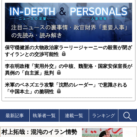
保守穏健派の大物政治家ラーリージャーニーの殺害が閉ざ
すイランとの交渉可能性
李在明政権「実用外交」の中核、魏聖洛・国家安保室長が
異例の「自主派」批判
米軍のベネズエラ攻撃「沈黙のレーダー」で意識される
「中国本土」の脆弱性
最新記事
執筆者一覧
連載一覧
ランキング
村上拓哉：混沌のイラン情勢