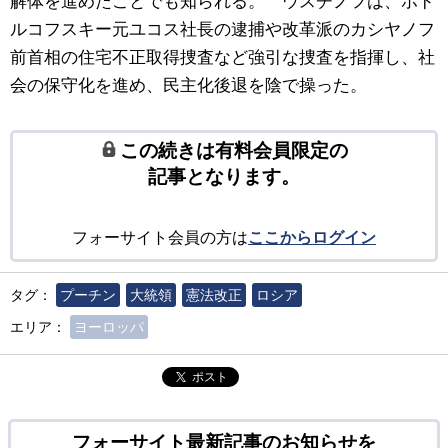
解体を進めたことでも知られる。 ウスチノフは、ホド
ルコフスキー元ユコス社長の逮捕や改革派のカシヤノフ
前首相の住宅不正取得捜査など強引な捜査を指揮し、社
会の保守化を進め、民主化後退を陰で操った。
この続きは有料会員限定の
記事となります。
フォーサイト会員の方は
ここからログイン
タグ：
プーチン
大統領
憲法改正
ロシア
エリア：
ヨーロッパ
ポスト
フォーサイト最新記事のお知らせを