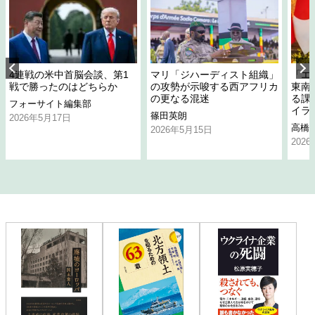
4連戦の米中首脳会談、第1
マリ「ジハーディスト組織」
「エ
戦で勝ったのはどちらか
の攻勢が示唆する西アフリカ
東南
の更なる混迷
る課
フォーサイト編集部
イラ
篠田英朗
2026年5月17日
高橋
2026年5月15日
202