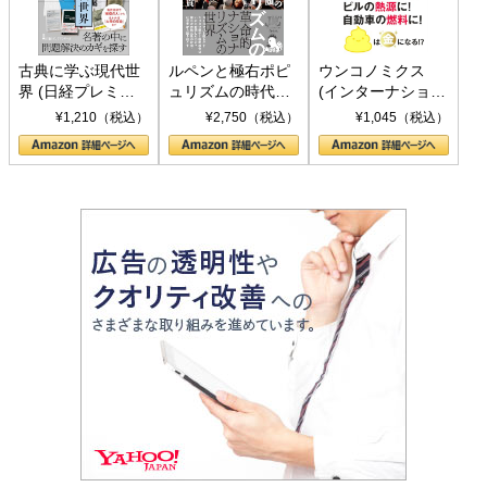
古典に学ぶ現代世
ルペンと極右ポピ
ウンコノミクス
界 (日経プレミア
ュリズムの時代：
(インターナショナ
シリーズ)
〈ヤヌス〉の二つ
ル新書)
¥1,210（税込）
¥2,750（税込）
¥1,045（税込）
の顔