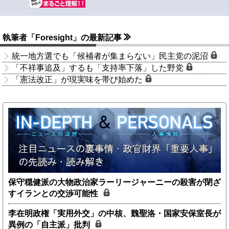
執筆者「Foresight」の最新記事
統一地方選でも「候補者が集まらない」民主党の泥沼
「不祥事追及」するも「支持率下落」した野党
「憲法改正」が現実味を帯び始めた
保守穏健派の大物政治家ラーリージャーニーの殺害が閉ざ
すイランとの交渉可能性
李在明政権「実用外交」の中核、魏聖洛・国家安保室長が
異例の「自主派」批判