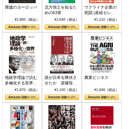
廃墟のヨーロッパ
北方領土を知るた
ウクライナ企業の
めの63章
死闘 (産経セレク
ト S 039)
¥2,860（税込）
¥2,640（税込）
¥1,210（税込）
地政学理論で読む
誰が日本を降伏さ
農業ビジネス
多極化する世界：
せたか 原爆投
トランプとBRICS
下、ソ連参戦、そ
¥1,870（税込）
¥1,100（税込）
¥1,848（税込）
の挑戦
して聖断 (PHP新
書)