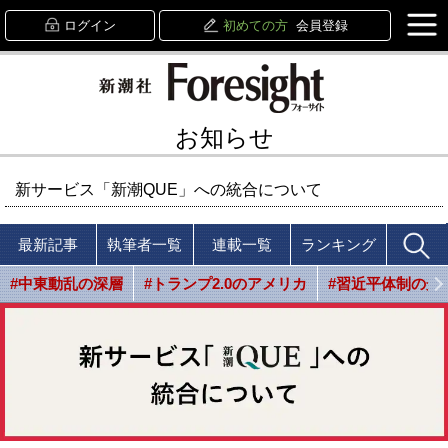
ログイン
初めての方
会員登録
お知らせ
新サービス「新潮QUE」への統合について
最新記事
執筆者一覧
連載一覧
ランキング
#中東動乱の深層
#トランプ2.0のアメリカ
#習近平体制の光