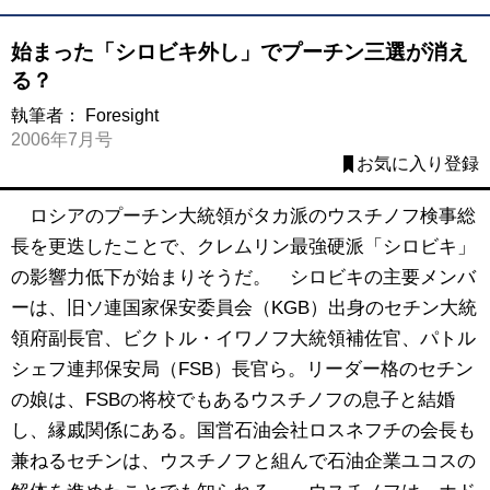
始まった「シロビキ外し」でプーチン三選が消え
る？
執筆者：
Foresight
2006年7月号
お気に入り登録
ロシアのプーチン大統領がタカ派のウスチノフ検事総
長を更迭したことで、クレムリン最強硬派「シロビキ」
の影響力低下が始まりそうだ。 シロビキの主要メンバ
ーは、旧ソ連国家保安委員会（KGB）出身のセチン大統
領府副長官、ビクトル・イワノフ大統領補佐官、パトル
シェフ連邦保安局（FSB）長官ら。リーダー格のセチン
の娘は、FSBの将校でもあるウスチノフの息子と結婚
し、縁戚関係にある。国営石油会社ロスネフチの会長も
兼ねるセチンは、ウスチノフと組んで石油企業ユコスの