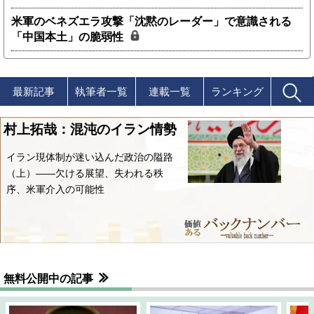
米軍のベネズエラ攻撃「沈黙のレーダー」で意識される
「中国本土」の脆弱性
最新記事
執筆者一覧
連載一覧
ランキング
村上拓哉：混沌のイラン情勢
イラン現体制が迷い込んだ政治の隘路
（上）――欠ける展望、失われる秩
序、米軍介入の可能性
無料公開中の記事