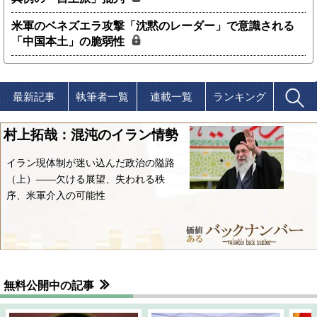
米軍のベネズエラ攻撃「沈黙のレーダー」で意識される
「中国本土」の脆弱性
最新記事
執筆者一覧
連載一覧
ランキング
村上拓哉：混沌のイラン情勢
イラン現体制が迷い込んだ政治の隘路
（上）――欠ける展望、失われる秩
序、米軍介入の可能性
無料公開中の記事