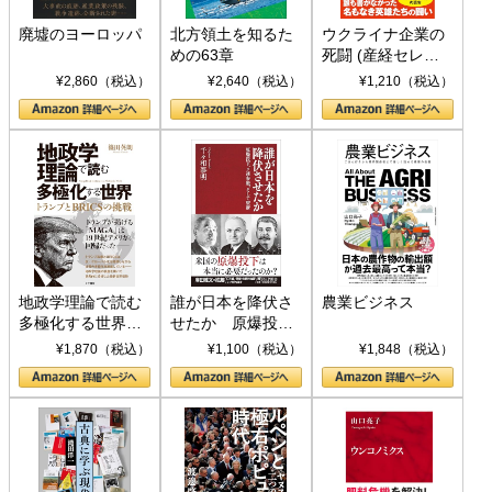
廃墟のヨーロッパ
北方領土を知るた
ウクライナ企業の
めの63章
死闘 (産経セレク
ト S 039)
¥2,860（税込）
¥2,640（税込）
¥1,210（税込）
地政学理論で読む
誰が日本を降伏さ
農業ビジネス
多極化する世界：
せたか 原爆投
トランプとBRICS
下、ソ連参戦、そ
¥1,870（税込）
¥1,100（税込）
¥1,848（税込）
の挑戦
して聖断 (PHP新
書)