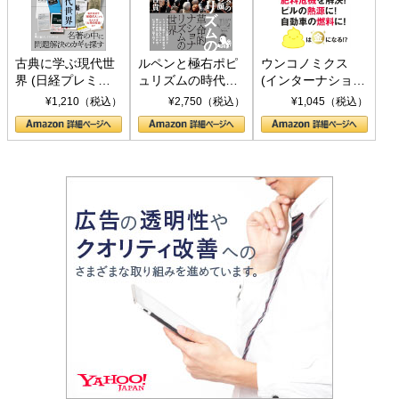
古典に学ぶ現代世
ルペンと極右ポピ
ウンコノミクス
界 (日経プレミア
ュリズムの時代：
(インターナショナ
シリーズ)
〈ヤヌス〉の二つ
ル新書)
¥1,210（税込）
¥2,750（税込）
¥1,045（税込）
の顔