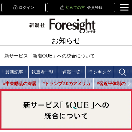
ログイン
初めての方
会員登録
お知らせ
新サービス「新潮QUE」への統合について
最新記事
執筆者一覧
連載一覧
ランキング
#中東動乱の深層
#トランプ2.0のアメリカ
#習近平体制の光