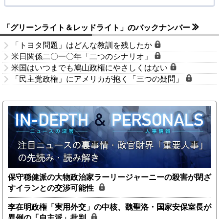
「グリーンライト＆レッドライト」のバックナンバー
「トヨタ問題」はどんな教訓を残したか
米日関係二〇一〇年「二つのシナリオ」
米国はいつまでも鳩山政権にやさしくはない
「民主党政権」にアメリカが抱く「三つの疑問」
保守穏健派の大物政治家ラーリージャーニーの殺害が閉ざ
すイランとの交渉可能性
李在明政権「実用外交」の中核、魏聖洛・国家安保室長が
異例の「自主派」批判