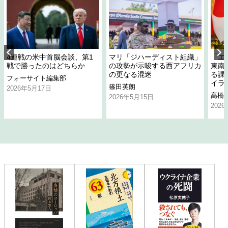
4連戦の米中首脳会談、第1
マリ「ジハーディスト組織」
「エ
戦で勝ったのはどちらか
の攻勢が示唆する西アフリカ
東南
の更なる混迷
る課
フォーサイト編集部
イラ
篠田英朗
2026年5月17日
高橋
2026年5月15日
202