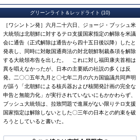
グリーンライト＆レッドライト (10)
［ワシントン発］六月二十六日、ジョージ・ブッシュ米
大統領は北朝鮮に対するテロ支援国家指定の解除を米議
会に通告（正式解除は通告から四十五日後以降）したと
発表し、同時に対敵国通商法の対北朝鮮制裁条項を解除
する大統領布告を出した。 これに対し福田康夫首相は
異を唱えなかったが、日本の主要紙の社説の多くは反
発。二〇〇五年九月と〇七年二月の六カ国協議共同声明
が謳う「北朝鮮による核兵器および核開発計画の完全な
申告と無能力化」が実行されていないにもかかわらず、
ブッシュ大統領は、拉致問題で進展がない限りテロ支援
国家指定は解除しないとした〇三年の日本との約束を破
ろうとしていると書いた。