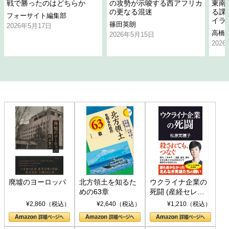
戦で勝ったのはどちらか
の攻勢が示唆する西アフリカ
東南
の更なる混迷
る課
フォーサイト編集部
イラ
篠田英朗
2026年5月17日
高橋
2026年5月15日
202
廃墟のヨーロッパ
北方領土を知るた
ウクライナ企業の
めの63章
死闘 (産経セレク
ト S 039)
¥2,860（税込）
¥2,640（税込）
¥1,210（税込）