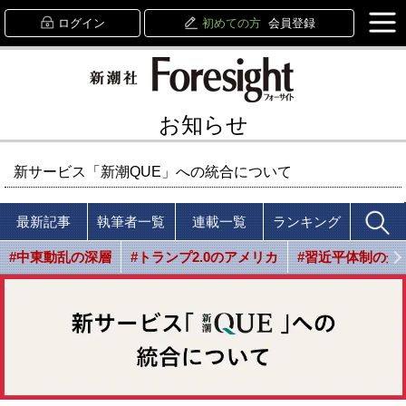
ログイン
初めての方
会員登録
お知らせ
新サービス「新潮QUE」への統合について
最新記事
執筆者一覧
連載一覧
ランキング
#中東動乱の深層
#トランプ2.0のアメリカ
#習近平体制の光