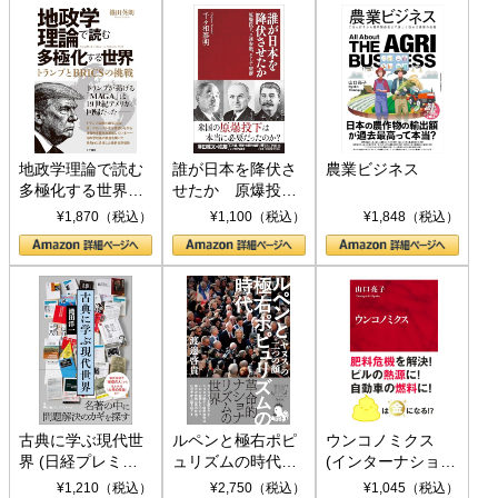
地政学理論で読む
誰が日本を降伏さ
農業ビジネス
多極化する世界：
せたか 原爆投
トランプとBRICS
下、ソ連参戦、そ
¥1,870（税込）
¥1,100（税込）
¥1,848（税込）
の挑戦
して聖断 (PHP新
書)
古典に学ぶ現代世
ルペンと極右ポピ
ウンコノミクス
界 (日経プレミア
ュリズムの時代：
(インターナショナ
シリーズ)
〈ヤヌス〉の二つ
ル新書)
¥1,210（税込）
¥2,750（税込）
¥1,045（税込）