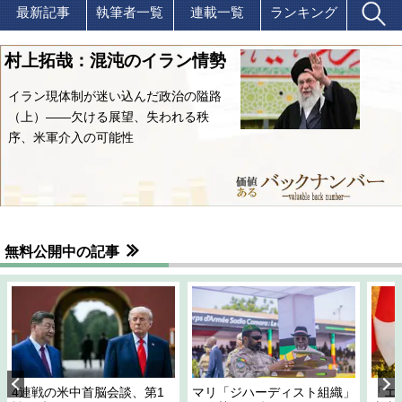
最新記事
執筆者一覧
連載一覧
ランキング
村上拓哉：混沌のイラン情勢
イラン現体制が迷い込んだ政治の隘路
（上）――欠ける展望、失われる秩
序、米軍介入の可能性
無料公開中の記事
4連戦の米中首脳会談、第1
マリ「ジハーディスト組織」
「エ