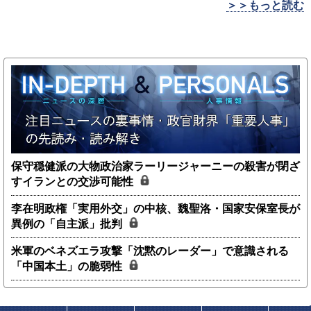
＞＞もっと読む
保守穏健派の大物政治家ラーリージャーニーの殺害が閉ざ
すイランとの交渉可能性
李在明政権「実用外交」の中核、魏聖洛・国家安保室長が
異例の「自主派」批判
米軍のベネズエラ攻撃「沈黙のレーダー」で意識される
「中国本土」の脆弱性