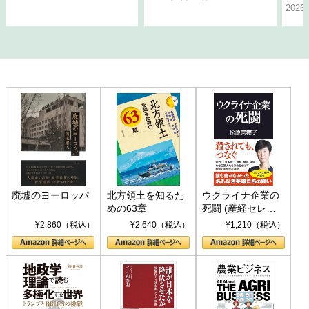
202
廃墟のヨーロッパ
北方領土を知るた
ウクライナ企業の
めの63章
死闘 (産経セレク
ト S 039)
¥2,860（税込）
¥2,640（税込）
¥1,210（税込）