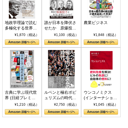
地政学理論で読む
誰が日本を降伏さ
農業ビジネス
多極化する世界：
せたか 原爆投
トランプとBRICS
下、ソ連参戦、そ
¥1,870（税込）
¥1,100（税込）
¥1,848（税込）
の挑戦
して聖断 (PHP新
書)
古典に学ぶ現代世
ルペンと極右ポピ
ウンコノミクス
界 (日経プレミア
ュリズムの時代：
(インターナショナ
シリーズ)
〈ヤヌス〉の二つ
ル新書)
¥1,210（税込）
¥2,750（税込）
¥1,045（税込）
の顔