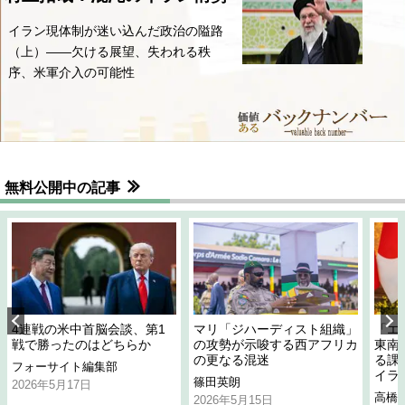
イラン現体制が迷い込んだ政治の隘路
（上）――欠ける展望、失われる秩
序、米軍介入の可能性
無料公開中の記事
4連戦の米中首脳会談、第1
マリ「ジハーディスト組織」
「エ
戦で勝ったのはどちらか
の攻勢が示唆する西アフリカ
東南
の更なる混迷
る課
フォーサイト編集部
イラ
篠田英朗
2026年5月17日
高橋
2026年5月15日