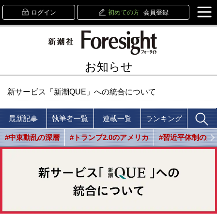
ログイン
初めての方
会員登録
お知らせ
新サービス「新潮QUE」への統合について
最新記事
執筆者一覧
連載一覧
ランキング
#中東動乱の深層
#トランプ2.0のアメリカ
#習近平体制の光