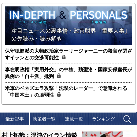
保守穏健派の大物政治家ラーリージャーニーの殺害が閉ざ
すイランとの交渉可能性
李在明政権「実用外交」の中核、魏聖洛・国家安保室長が
異例の「自主派」批判
米軍のベネズエラ攻撃「沈黙のレーダー」で意識される
「中国本土」の脆弱性
最新記事
執筆者一覧
連載一覧
ランキング
村上拓哉：混沌のイラン情勢