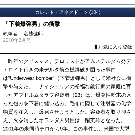
カレント・アネクドーツ (104)
「下着爆弾男」の衝撃
執筆者：
名越健郎
2010年3月号
お気に入り登録
昨年のクリスマス。テロリストがアムステルダム発デ
トロイト行きの米デルタ航空機爆破を図った事件
は“Underwear bomber”（下着爆弾男）として米社会に衝
撃を与えた。 ナイジェリアの裕福な銀行家の家庭に育
ったアブドルムタラブ容疑者（23）は、爆発性粉末の入
った包みを下着に縫い込み、毛布に隠して注射器の化学
物質を注入し、爆発させようとした。容疑者を取り押さ
え、火を消したオランダ人男性は一躍英雄となった。
2001年の米同時テロから9年。この事件は、米国で大型