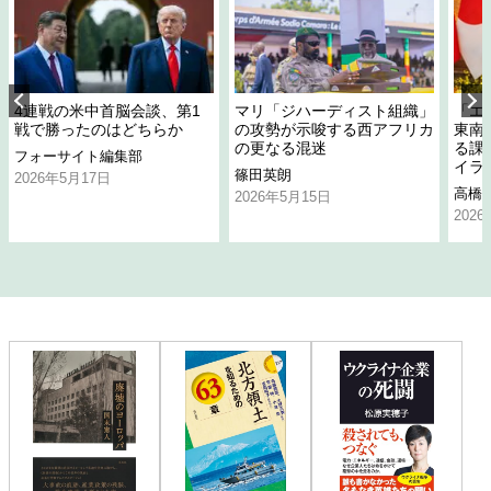
4連戦の米中首脳会談、第1
マリ「ジハーディスト組織」
「エ
戦で勝ったのはどちらか
の攻勢が示唆する西アフリカ
東南
の更なる混迷
る課
フォーサイト編集部
イラ
篠田英朗
2026年5月17日
高橋
2026年5月15日
202