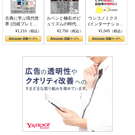
古典に学ぶ現代世
ルペンと極右ポピ
ウンコノミクス
界 (日経プレミア
ュリズムの時代：
(インターナショナ
シリーズ)
〈ヤヌス〉の二つ
ル新書)
¥1,210（税込）
¥2,750（税込）
¥1,045（税込）
の顔