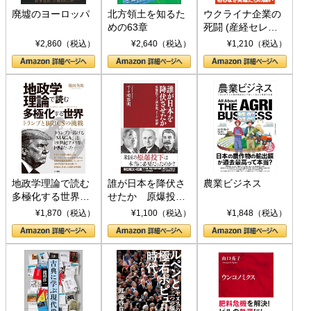
廃墟のヨーロッパ
北方領土を知るた
ウクライナ企業の
めの63章
死闘 (産経セレク
ト S 039)
¥2,860（税込）
¥2,640（税込）
¥1,210（税込）
地政学理論で読む
誰が日本を降伏さ
農業ビジネス
多極化する世界：
せたか 原爆投
トランプとBRICS
下、ソ連参戦、そ
¥1,870（税込）
¥1,100（税込）
¥1,848（税込）
の挑戦
して聖断 (PHP新
書)