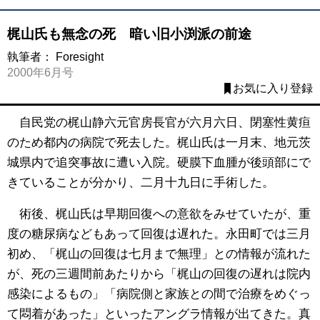
梶山氏も無念の死 暗い旧小渕派の前途
執筆者：
Foresight
2000年6月号
お気に入り登録
自民党の梶山静六元官房長官が六月六日、閉塞性黄疸
のため都内の病院で死去した。梶山氏は一月末、地元茨
城県内で追突事故に遭い入院。硬膜下血腫が後頭部にで
きていることが分かり、二月十九日に手術した。
術後、梶山氏は早期回復への意欲をみせていたが、重
度の糖尿病などもあって回復は遅れた。永田町では三月
初め、「梶山の回復は七月まで無理」との情報が流れた
が、死の三週間前あたりから「梶山の回復の遅れは院内
感染によるもの」「病院側と家族との間で治療をめぐっ
て悶着があった」といったアングラ情報が出てきた。真