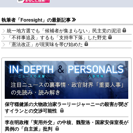
執筆者「Foresight」の最新記事
統一地方選でも「候補者が集まらない」民主党の泥沼
「不祥事追及」するも「支持率下落」した野党
「憲法改正」が現実味を帯び始めた
保守穏健派の大物政治家ラーリージャーニーの殺害が閉ざ
すイランとの交渉可能性
李在明政権「実用外交」の中核、魏聖洛・国家安保室長が
異例の「自主派」批判