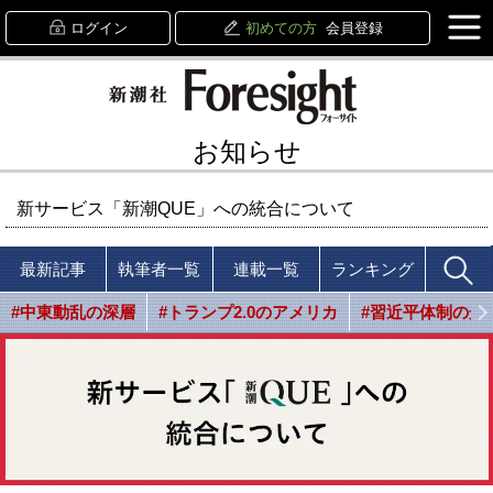
ログイン
初めての方
会員登録
お知らせ
新サービス「新潮QUE」への統合について
最新記事
執筆者一覧
連載一覧
ランキング
#中東動乱の深層
#トランプ2.0のアメリカ
#習近平体制の光