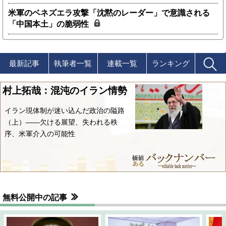
米軍のベネズエラ攻撃「沈黙のレーダー」で意識される
「中国本土」の脆弱性
最新記事
執筆者一覧
連載一覧
ランキング
村上拓哉：混沌のイラン情勢
イラン現体制が迷い込んだ政治の隘路
（上）――欠ける展望、失われる秩
序、米軍介入の可能性
無料公開中の記事