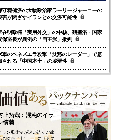
保守穏健派の大物政治家ラーリージャーニーの
殺害が閉ざすイランとの交渉可能性
李在明政権「実用外交」の中核、魏聖洛・国家
安保室長が異例の「自主派」批判
米軍のベネズエラ攻撃「沈黙のレーダー」で意
識される「中国本土」の脆弱性
国にも理解してほしい「極東
ホルムズ海峡危機で加速したエ
905年体制」における日米韓安
ネルギー転換が「中国依存」に
保障協力の意味
行き着くリスク
和泰明
小山堅
6年5月15日
2026年5月14日
村上拓哉：混沌のイラ
ン情勢
イラン現体制が迷い込んだ政
治の隘路（上）――欠ける展