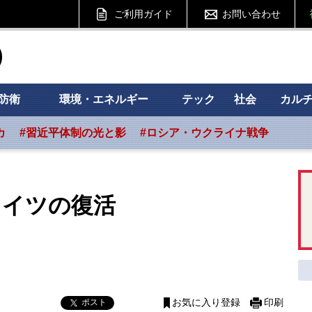
ご利用ガイド
お問い合わせ
ht フォーサイト
防衛
環境・エネルギー
テック
社会
カル
カ
#習近平体制の光と影
#ロシア・ウクライナ戦争
ドイツの復活
ポスト
お気に入り登録
印刷