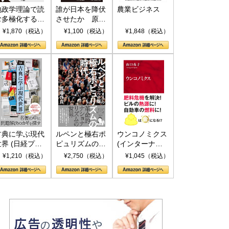
地政学理論で読
誰が日本を降伏
農業ビジネス
む多極化する世
させたか 原爆
界：トランプと
投下、ソ連参
¥1,870（税込）
¥1,100（税込）
¥1,848（税込）
RICSの挑戦
戦、そして聖断
(PHP新書)
古典に学ぶ現代
ルペンと極右ポ
ウンコノミクス
世界 (日経プレ
ピュリズムの時
(インターナシ
ミアシリーズ)
代：〈ヤヌス〉
ョナル新書)
¥1,210（税込）
¥2,750（税込）
¥1,045（税込）
の二つの顔