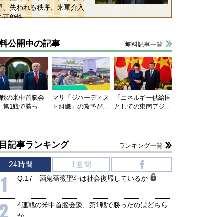
望、失われる秩序、米軍介入
の可能性
料公開中の記事
無料記事一覧
連戦の米中首脳会
マリ「ジハーディス
「エネルギー供給国
、第1戦で勝っ
ト組織」の攻勢が…
としての東南アジ…
…
目記事ランキング
ランキング一覧
24時間
1週間
f
1
Q.17 酒鬼薔薇聖斗は社会復帰しているか
2
4連戦の米中首脳会談、第1戦で勝ったのはどちら
か