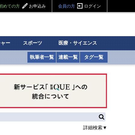
初めての方
お申込み
会員の方
ログイン
チャー
スポーツ
医療・サイエンス
執筆者一覧
連載一覧
タグ一覧
詳細検索▼