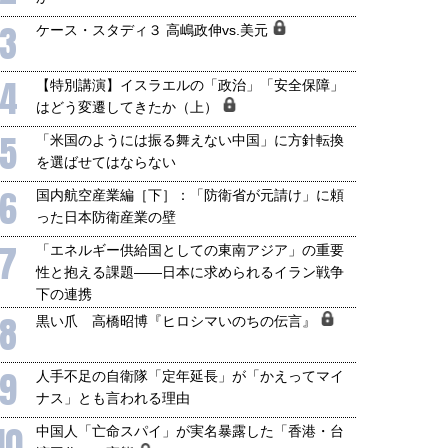
3
ケース・スタディ３ 高嶋政伸vs.美元
4
【特別講演】イスラエルの「政治」「安全保障」
はどう変遷してきたか（上）
5
「米国のようには振る舞えない中国」に方針転換
を選ばせてはならない
6
国内航空産業編［下］：「防衛省が元請け」に頼
った日本防衛産業の壁
7
「エネルギー供給国としての東南アジア」の重要
性と抱える課題――日本に求められるイラン戦争
下の連携
8
黒い爪 高橋昭博『ヒロシマいのちの伝言』
9
人手不足の自衛隊「定年延長」が「かえってマイ
ナス」とも言われる理由
10
中国人「亡命スパイ」が実名暴露した「香港・台