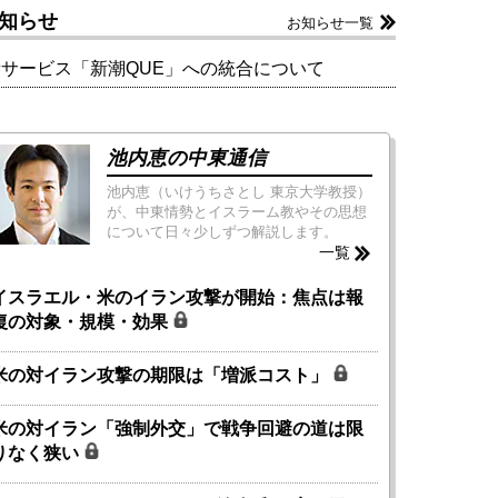
知らせ
お知らせ一覧
新サービス「新潮QUE」への統合について
池内恵の中東通信
池内恵（いけうちさとし 東京大学教授）
が、中東情勢とイスラーム教やその思想
について日々少しずつ解説します。
一覧
イスラエル・米のイラン攻撃が開始：焦点は報
復の対象・規模・効果
米の対イラン攻撃の期限は「増派コスト」
米の対イラン「強制外交」で戦争回避の道は限
りなく狭い