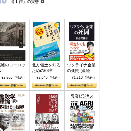
湾工作」の実態
廃墟のヨーロッ
北方領土を知る
ウクライナ企業
パ
ための63章
の死闘 (産経セ
レクト S 039)
¥2,860（税込）
¥2,640（税込）
¥1,210（税込）