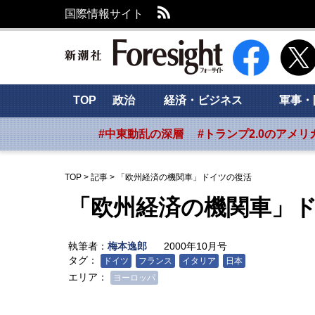
RSS
国際情報サイト
新潮社 Foresig
TOP
政治
経済・ビジネス
軍事・
#中東動乱の深層
#トランプ2.0のアメリ
TOP
>
記事
>
「欧州経済の機関車」ドイツの復活
「欧州経済の機関車」
執筆者：
梅本逸郎
2000年10月号
タグ：
ドイツ
フランス
イタリア
日本
エリア：
ヨーロッパ