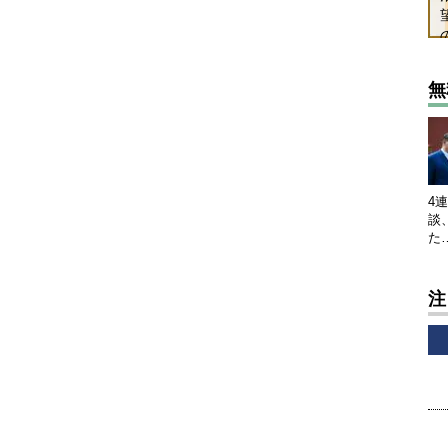
無
4
談
た
注