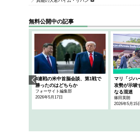
異能の大君ハイム・サバン
無料公開中の記事
艦隊」構想
4連戦の米中首脳会談、第1戦で
マリ「ジハ
「空白」
勝ったのはどちらか
攻勢が示唆
フォーサイト編集部
のか
なる混迷
2026年5月17日
篠田英朗
2026年5月15