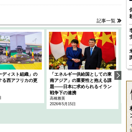
記事一覧
ーディスト組織」の
「エネルギー供給国としての東
韓
する西アフリカの更
南アジア」の重要性と抱える課
1
題――日本に求められるイラン
全
千々
戦争下の連携
日
202
高橋雅英
2026年5月15日