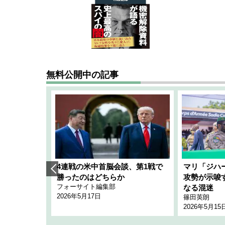
無料公開中の記事
艦隊」構想
4連戦の米中首脳会談、第1戦で
マリ「ジハ
「空白」
勝ったのはどちらか
攻勢が示唆
フォーサイト編集部
のか
なる混迷
2026年5月17日
篠田英朗
2026年5月15