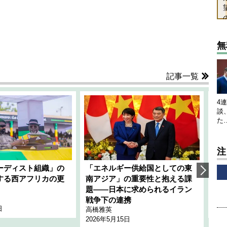
無
記事一覧
4
談
た
注
ーディスト組織」の
「エネルギー供給国としての東
韓
する西アフリカの更
南アジア」の重要性と抱える課
1
題――日本に求められるイラン
全
千々
戦争下の連携
日
202
高橋雅英
2026年5月15日