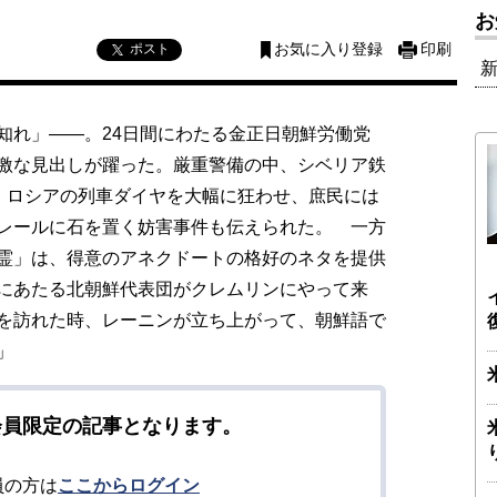
お
ポスト
お気に入り登録
印刷
知れ」――。24日間にわたる金正日朝鮮労働党
激な見出しが躍った。厳重警備の中、シベリア鉄
は、ロシアの列車ダイヤを大幅に狂わせ、庶民には
レールに石を置く妨害事件も伝えられた。 一方
霊」は、得意のアネクドートの格好のネタを提供
にあたる北朝鮮代表団がクレムリンにやって来
を訪れた時、レーニンが立ち上がって、朝鮮語で
」
会員限定の記事となります。
員の方は
ここからログイン