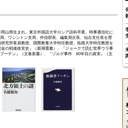
3年岡山県生まれ。東京外国語大学ロシア語科卒業。時事通信社に
局、ワシントン支局、外信部長、編集局次長、仙台支社長を歴
事情研究所客員教授。国際教養大学特任教授、拓殖大学特任教授を
密資金の戦後政党史』（新潮選書）、『ジョークで読む世界ウラ事
プーチン』（文春新書）、『ゾルゲ事件 80年目の真実』（文