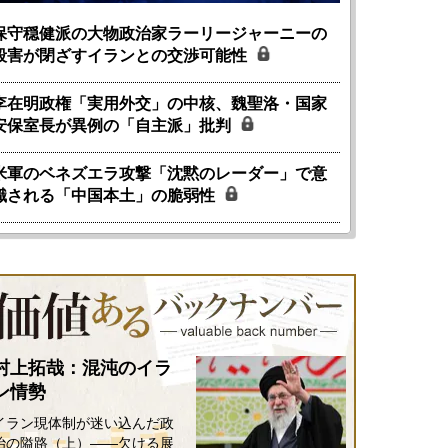
保守穏健派の大物政治家ラーリージャーニーの
殺害が閉ざすイランとの交渉可能性
李在明政権「実用外交」の中核、魏聖洛・国家
安保室長が異例の「自主派」批判
米軍のベネズエラ攻撃「沈黙のレーダー」で意
識される「中国本土」の脆弱性
村上拓哉：混沌のイラ
ン情勢
イラン現体制が迷い込んだ政
治の隘路（上）――欠ける展