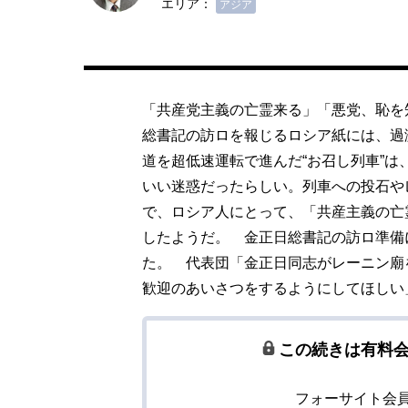
エリア：
アジア
「共産党主義の亡霊来る」「悪党、恥を
総書記の訪ロを報じるロシア紙には、過
道を超低速運転で進んだ“お召し列車”
いい迷惑だったらしい。列車への投石や
で、ロシア人にとって、「共産主義の亡
したようだ。 金正日総書記の訪ロ準備
た。 代表団「金正日同志がレーニン廟
歓迎のあいさつをするようにしてほしい
この続きは有料
フォーサイト会