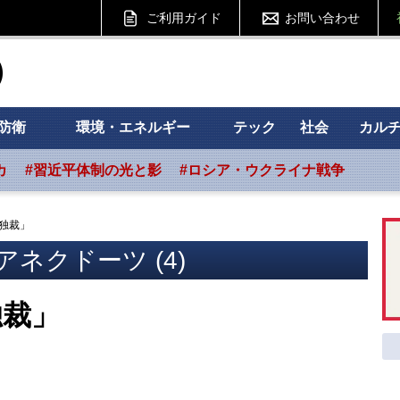
ご利用ガイド
お問い合わせ
ht フォーサイト
防衛
環境・エネルギー
テック
社会
カル
カ
#習近平体制の光と影
#ロシア・ウクライナ戦争
独裁」
ネクドーツ (4)
独裁」