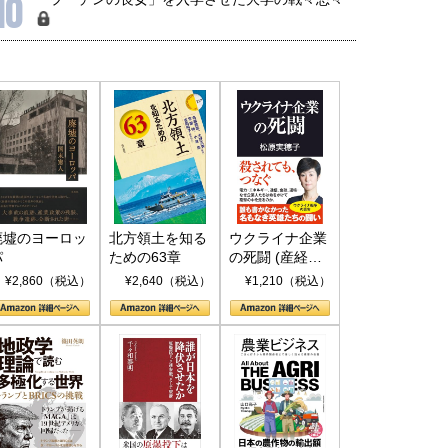
10
廃墟のヨーロッ
北方領土を知る
ウクライナ企業
パ
ための63章
の死闘 (産経セ
レクト S 039)
¥2,860（税込）
¥2,640（税込）
¥1,210（税込）