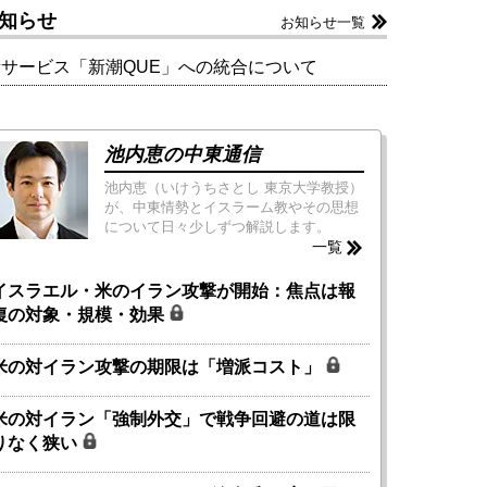
知らせ
お知らせ一覧
新サービス「新潮QUE」への統合について
池内恵の中東通信
池内恵（いけうちさとし 東京大学教授）
が、中東情勢とイスラーム教やその思想
について日々少しずつ解説します。
一覧
イスラエル・米のイラン攻撃が開始：焦点は報
復の対象・規模・効果
米の対イラン攻撃の期限は「増派コスト」
米の対イラン「強制外交」で戦争回避の道は限
りなく狭い