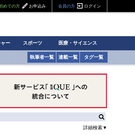
初めての方
お申込み
会員の方
ログイン
チャー
スポーツ
医療・サイエンス
執筆者一覧
連載一覧
タグ一覧
詳細検索▼