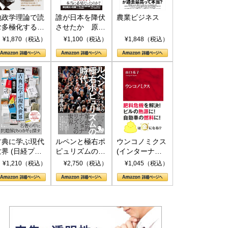
地政学理論で読
誰が日本を降伏
農業ビジネス
む多極化する世
させたか 原爆
界：トランプと
投下、ソ連参
¥1,870（税込）
¥1,100（税込）
¥1,848（税込）
RICSの挑戦
戦、そして聖断
(PHP新書)
古典に学ぶ現代
ルペンと極右ポ
ウンコノミクス
世界 (日経プレ
ピュリズムの時
(インターナシ
ミアシリーズ)
代：〈ヤヌス〉
ョナル新書)
¥1,210（税込）
¥2,750（税込）
¥1,045（税込）
の二つの顔