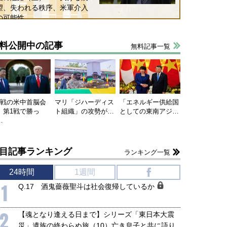
望、失われる秩序、米軍介入
の可能性
料公開中の記事
無料記事一覧
連戦の米中首脳会
マリ「ジハーディス
「エネルギー供給国
、第1戦で勝っ
ト組織」の攻勢が…
としての東南アジ…
…
目記事ランキング
ランキング一覧
国にも理解してほしい「極東
ホルムズ海峡危機で加速したエ
24時間
1週間
f
905年体制」における日米韓安
ネルギー転換が「中国依存」に
1
Q.17 酒鬼薔薇聖斗は社会復帰しているか
保障協力の意味
行き着くリスク
和泰明
小山堅
6年5月15日
2026年5月14日
2
【魂となり逢える日まで】シリーズ「東日本大震
災」遺族の終わらぬ旅（10）亡き息子と共に語り