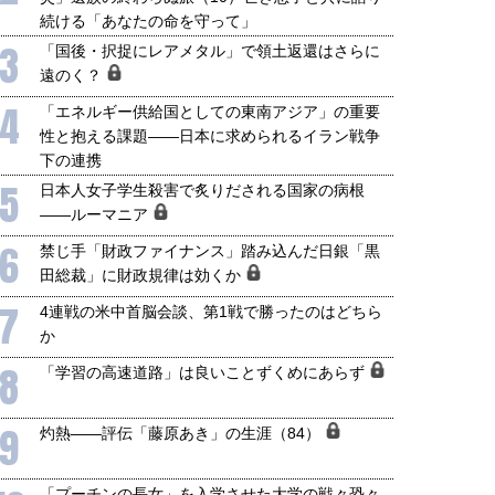
続ける「あなたの命を守って」
3
「国後・択捉にレアメタル」で領土返還はさらに
遠のく？
4
「エネルギー供給国としての東南アジア」の重要
性と抱える課題――日本に求められるイラン戦争
下の連携
5
日本人女子学生殺害で炙りだされる国家の病根
――ルーマニア
6
禁じ手「財政ファイナンス」踏み込んだ日銀「黒
田総裁」に財政規律は効くか
7
4連戦の米中首脳会談、第1戦で勝ったのはどちら
か
8
「学習の高速道路」は良いことずくめにあらず
9
灼熱――評伝「藤原あき」の生涯（84）
「プーチンの長女」を入学させた大学の戦々恐々