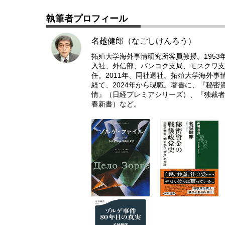
執筆者プロフィール
名越健郎（なごしけんろう）
拓殖大学海外事情研究所客員教授。195
入社、外信部、バンコク支局、モスクワ支
任。2011年、同社退社。拓殖大学海外
経て、2024年から現職。著書に、『秘
情』（日経プレミアシリーズ）、『独裁者
春新書）など。