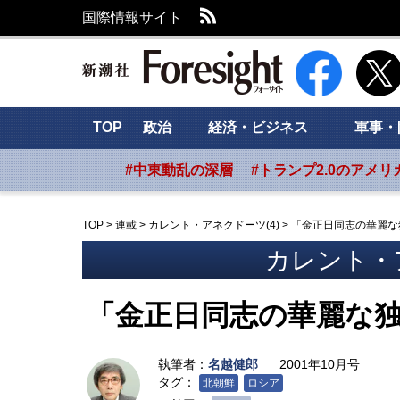
RSS
国際情報サイト
新潮社 Foresig
TOP
政治
経済・ビジネス
軍事・
#中東動乱の深層
#トランプ2.0のアメリ
TOP
>
連載
>
カレント・アネクドーツ(4)
>
「金正日同志の華麗な
カレント・ア
「金正日同志の華麗な
執筆者：
名越健郎
2001年10月号
タグ：
北朝鮮
ロシア