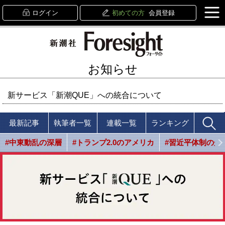
ログイン
初めての方
会員登録
お知らせ
新サービス「新潮QUE」への統合について
最新記事
執筆者一覧
連載一覧
ランキング
#中東動乱の深層
#トランプ2.0のアメリカ
#習近平体制の光