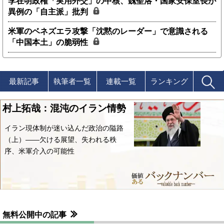
李在明政権「実用外交」の中核、魏聖洛・国家安保室長が
異例の「自主派」批判
米軍のベネズエラ攻撃「沈黙のレーダー」で意識される
「中国本土」の脆弱性
最新記事
執筆者一覧
連載一覧
ランキング
村上拓哉：混沌のイラン情勢
イラン現体制が迷い込んだ政治の隘路
（上）――欠ける展望、失われる秩
序、米軍介入の可能性
無料公開中の記事