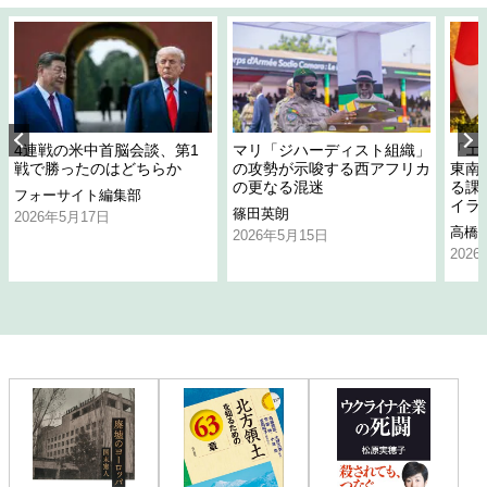
4連戦の米中首脳会談、第1
マリ「ジハーディスト組織」
「エ
戦で勝ったのはどちらか
の攻勢が示唆する西アフリカ
東南
の更なる混迷
る課
フォーサイト編集部
イラ
篠田英朗
2026年5月17日
高橋
2026年5月15日
202