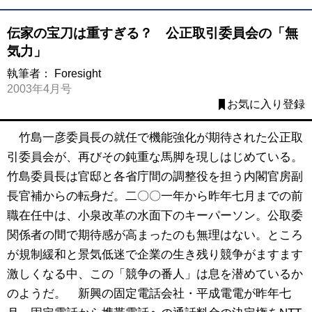
伝家の宝刀は重すぎる？ 公正取引委員会の「無
気力」
執筆者：
Foresight
2003年4月号
お気に入り登録
竹島一彦委員長の就任で機能強化が期待された公正取
引委員会が、再びその鈍重な馬脚を現しはじめている。
竹島委員長は官邸と各省庁間の調整役を担う内閣官房副
長官補からの転身だ。二〇〇一年から昨年七月までの前
職在任中は、小泉改革の水面下のキーパーソン。公取委
関係者の間で期待感が高まったのも無理はない。ところ
が規制緩和と景気低迷で企業の生き残り競争がますます
激しくなる中、この「競争の番人」は息を潜めているか
のようだ。 新興の固定電話会社・平成電電が昨年七