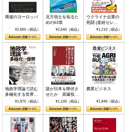
廃墟のヨーロッパ
北方領土を知るた
ウクライナ企業の
めの63章
死闘 (産経セレク
ト S 039)
¥2,860（税込）
¥2,640（税込）
¥1,210（税込）
地政学理論で読む
誰が日本を降伏さ
農業ビジネス
多極化する世界：
せたか 原爆投
トランプとBRICS
下、ソ連参戦、そ
¥1,870（税込）
¥1,100（税込）
¥1,848（税込）
の挑戦
して聖断 (PHP新
書)