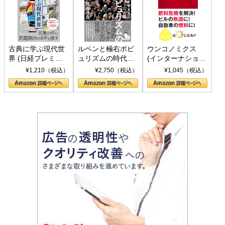
古典に学ぶ現代世
ルペンと極右ポピ
ウンコノミクス
界 (日経プレミア
ュリズムの時代：
(インターナショナ
シリーズ)
〈ヤヌス〉の二つ
ル新書)
¥1,210（税込）
¥2,750（税込）
¥1,045（税込）
の顔