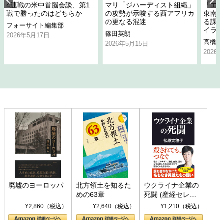
4連戦の米中首脳会談、第1
マリ「ジハーディスト組織」
「エ
戦で勝ったのはどちらか
の攻勢が示唆する西アフリカ
東南
の更なる混迷
る課
フォーサイト編集部
イラ
篠田英朗
2026年5月17日
高橋
2026年5月15日
202
廃墟のヨーロッパ
北方領土を知るた
ウクライナ企業の
めの63章
死闘 (産経セレク
ト S 039)
¥2,860（税込）
¥2,640（税込）
¥1,210（税込）