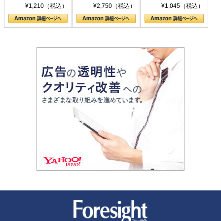
シリーズ)
〈ヤヌス〉の二つ
ル新書)
¥1,210（税込）
¥2,750（税込）
¥1,045（税込）
の顔
新潮社 Foresight