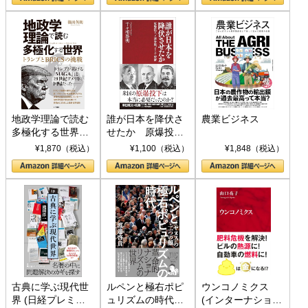
地政学理論で読む
誰が日本を降伏さ
農業ビジネス
多極化する世界：
せたか 原爆投
トランプとBRICS
下、ソ連参戦、そ
¥1,870（税込）
¥1,100（税込）
¥1,848（税込）
の挑戦
して聖断 (PHP新
書)
古典に学ぶ現代世
ルペンと極右ポピ
ウンコノミクス
界 (日経プレミア
ュリズムの時代：
(インターナショナ