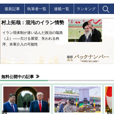
最新記事
執筆者一覧
連載一覧
ランキング
村上拓哉：混沌のイラン情勢
イラン現体制が迷い込んだ政治の隘路
（上）――欠ける展望、失われる秩
序、米軍介入の可能性
無料公開中の記事