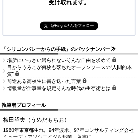
受け取れます。
@Fsightさんをフォロー
「シリコンバレーからの手紙」のバックナンバー
場所にいっさい縛られないそんな自由を求めて
目からうろこが何枚も落ちたオープンソースの“人間的本
質”
前途ある高校生に書き送った言葉
情報量が仕事量を規定そんな時代の生存術とは
執筆者プロフィール
梅田望夫（うめだもちお）
1960年東京都生れ。94年渡米、97年コンサルティング会社
ミューズ・アソシエイツを起業。著書に
…