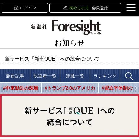
ログイン
初めての方
会員登録
お知らせ
新サービス「新潮QUE」への統合について
最新記事
執筆者一覧
連載一覧
ランキング
#中東動乱の深層
#トランプ2.0のアメリカ
#習近平体制の光