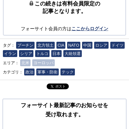
この続きは有料会員限定の
記事となります。
フォーサイト会員の方は
ここからログイン
タグ：
プーチン
北方領土
CIA
NATO
中国
ロシア
ドイツ
イラン
シリア
トルコ
日本
大統領選
エリア：
北米
ヨーロッパ
カテゴリ：
政治
軍事・防衛
テック
ポスト
フォーサイト最新記事のお知らせを
受け取れます。