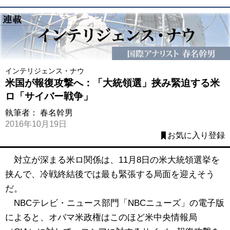
インテリジェンス・ナウ
米国が報復攻撃へ：「大統領選」挟み緊迫する米
ロ「サイバー戦争」
執筆者：
春名幹男
2016年10月19日
お気に入り登録
対立が深まる米ロ関係は、11月8日の米大統領選挙を
挟んで、冷戦終結後では最も緊張する局面を迎えそう
だ。
NBCテレビ・ニュース部門「NBCニューズ」の電子版
によると、オバマ米政権はこのほど米中央情報局