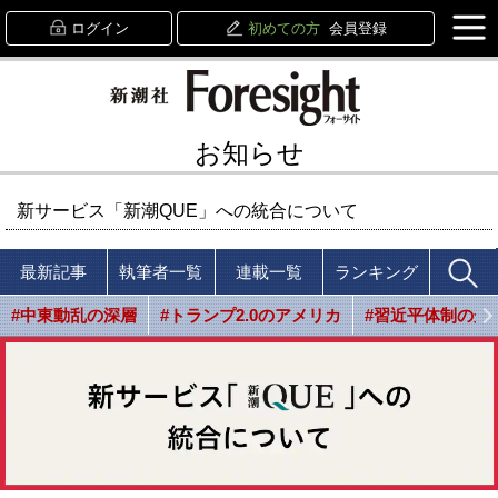
ログイン
初めての方
会員登録
お知らせ
新サービス「新潮QUE」への統合について
最新記事
執筆者一覧
連載一覧
ランキング
#中東動乱の深層
#トランプ2.0のアメリカ
#習近平体制の光