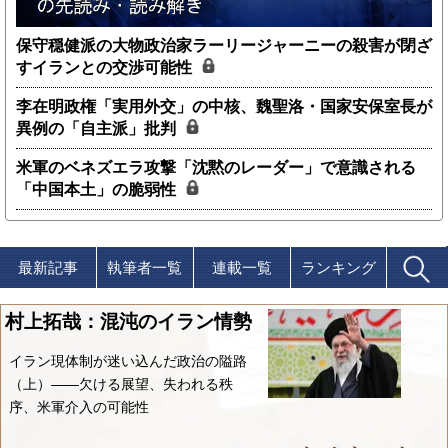
保守穏健派の大物政治家ラーリージャーニーの殺害が閉ざ
すイランとの交渉可能性
李在明政権「実用外交」の中核、魏聖洛・国家安保室長が
異例の「自主派」批判
米軍のベネズエラ攻撃「沈黙のレーダー」で意識される
「中国本土」の脆弱性
最新記事
執筆者一覧
連載一覧
ランキング
村上拓哉：混沌のイラン情勢
イラン現体制が迷い込んだ政治の隘路
（上）――欠ける展望、失われる秩
序、米軍介入の可能性