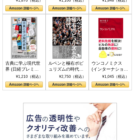
¥1,870（税込）
¥1,100（税込）
¥1,848（税込）
の挑戦
して聖断 (PHP新
書)
古典に学ぶ現代世
ルペンと極右ポピ
ウンコノミクス
界 (日経プレミア
ュリズムの時代：
(インターナショナ
シリーズ)
〈ヤヌス〉の二つ
ル新書)
¥1,210（税込）
¥2,750（税込）
¥1,045（税込）
の顔