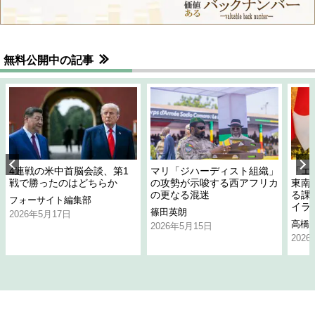
無料公開中の記事
4連戦の米中首脳会談、第1
マリ「ジハーディスト組織」
「エ
戦で勝ったのはどちらか
の攻勢が示唆する西アフリカ
東南
の更なる混迷
る課
フォーサイト編集部
イラ
篠田英朗
2026年5月17日
高橋
2026年5月15日
202