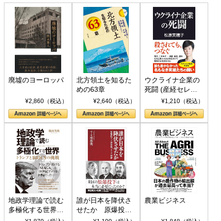
廃墟のヨーロッパ
北方領土を知るた
ウクライナ企業の
めの63章
死闘 (産経セレク
ト S 039)
¥2,860（税込）
¥2,640（税込）
¥1,210（税込）
地政学理論で読む
誰が日本を降伏さ
農業ビジネス
多極化する世界：
せたか 原爆投
トランプとBRICS
下、ソ連参戦、そ