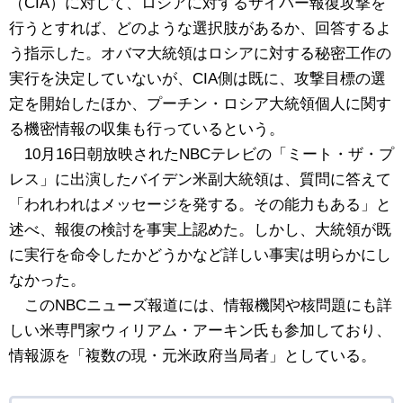
（CIA）に対して、ロシアに対するサイバー報復攻撃を
行うとすれば、どのような選択肢があるか、回答するよ
う指示した。オバマ大統領はロシアに対する秘密工作の
実行を決定していないが、CIA側は既に、攻撃目標の選
定を開始したほか、プーチン・ロシア大統領個人に関す
る機密情報の収集も行っているという。
10月16日朝放映されたNBCテレビの「ミート・ザ・プ
レス」に出演したバイデン米副大統領は、質問に答えて
「われわれはメッセージを発する。その能力もある」と
述べ、報復の検討を事実上認めた。しかし、大統領が既
に実行を命令したかどうかなど詳しい事実は明らかにし
なかった。
このNBCニューズ報道には、情報機関や核問題にも詳
しい米専門家ウィリアム・アーキン氏も参加しており、
情報源を「複数の現・元米政府当局者」としている。