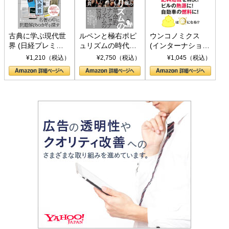
古典に学ぶ現代世
ルペンと極右ポピ
ウンコノミクス
界 (日経プレミア
ュリズムの時代：
(インターナショナ
シリーズ)
〈ヤヌス〉の二つ
ル新書)
¥1,210（税込）
¥2,750（税込）
¥1,045（税込）
の顔