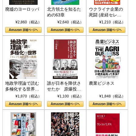
廃墟のヨーロッパ
北方領土を知るた
ウクライナ企業の
めの63章
死闘 (産経セレク
ト S 039)
¥2,860（税込）
¥2,640（税込）
¥1,210（税込）
地政学理論で読む
誰が日本を降伏さ
農業ビジネス
多極化する世界：
せたか 原爆投
トランプとBRICS
下、ソ連参戦、そ
¥1,870（税込）
¥1,100（税込）
¥1,848（税込）
の挑戦
して聖断 (PHP新
書)