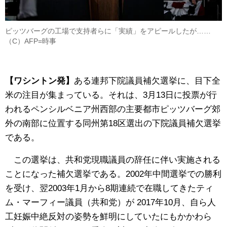
ピッツバーグの工場で支持者らに「実績」をアピールしたが……
（C）AFP=時事
【ワシントン発】
ある連邦下院議員補欠選挙に、目下全
米の注目が集まっている。それは、3月13日に投票が行
われるペンシルベニア州西部の主要都市ピッツバーグ郊
外の南部に位置する同州第18区選出の下院議員補欠選挙
である。
この選挙は、共和党現職議員の辞任に伴い実施される
ことになった補欠選挙である。2002年中間選挙での勝利
を受け、翌2003年1月から8期連続で在職してきたティ
ム・マーフィー議員（共和党）が 2017年10月、自ら人
工妊娠中絶反対の姿勢を鮮明にしていたにもかかわら