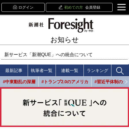
ログイン
初めての方
会員登録
お知らせ
新サービス「新潮QUE」への統合について
最新記事
執筆者一覧
連載一覧
ランキング
#中東動乱の深層
#トランプ2.0のアメリカ
#習近平体制の光