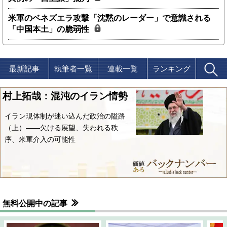
米軍のベネズエラ攻撃「沈黙のレーダー」で意識される
「中国本土」の脆弱性
最新記事
執筆者一覧
連載一覧
ランキング
村上拓哉：混沌のイラン情勢
イラン現体制が迷い込んだ政治の隘路
（上）――欠ける展望、失われる秩
序、米軍介入の可能性
無料公開中の記事