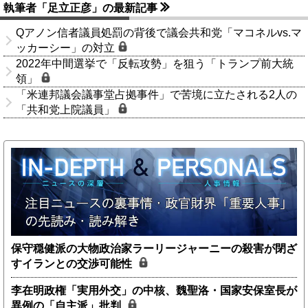
執筆者「足立正彦」の最新記事
Qアノン信者議員処罰の背後で議会共和党「マコネルvs.マ
ッカーシー」の対立
2022年中間選挙で「反転攻勢」を狙う「トランプ前大統
領」
「米連邦議会議事堂占拠事件」で苦境に立たされる2人の
「共和党上院議員」
保守穏健派の大物政治家ラーリージャーニーの殺害が閉ざ
すイランとの交渉可能性
李在明政権「実用外交」の中核、魏聖洛・国家安保室長が
異例の「自主派」批判