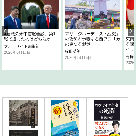
4連戦の米中首脳会談、第1
マリ「ジハーディスト組織」
「エ
戦で勝ったのはどちらか
の攻勢が示唆する西アフリカ
東南
の更なる混迷
る課
フォーサイト編集部
イラ
篠田英朗
2026年5月17日
高橋
2026年5月15日
202