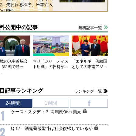
望、失われる秩序、米軍介入
の可能性
料公開中の記事
無料記事一覧
国にも理解してほしい「極東
ホルムズ海峡危機で加速したエ
905年体制」における日米韓安
ネルギー転換が「中国依存」に
保障協力の意味
行き着くリスク
連戦の米中首脳会
マリ「ジハーディス
「エネルギー供給国
和泰明
小山堅
、第1戦で勝っ
ト組織」の攻勢が…
としての東南アジ…
6年5月15日
2026年5月14日
…
目記事ランキング
ランキング一覧
24時間
1週間
f
1
ケース・スタディ３ 高嶋政伸vs.美元
2
Q.17 酒鬼薔薇聖斗は社会復帰しているか