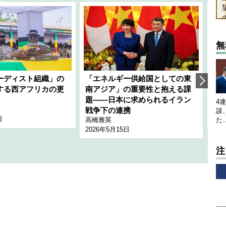
無
ーディスト組織」の
「エネルギー供給国としての東
韓
する西アフリカの更
南アジア」の重要性と抱える課
1
題――日本に求められるイラン
全
4
千々
戦争下の連携
談
日
202
高橋雅英
た
2026年5月15日
注