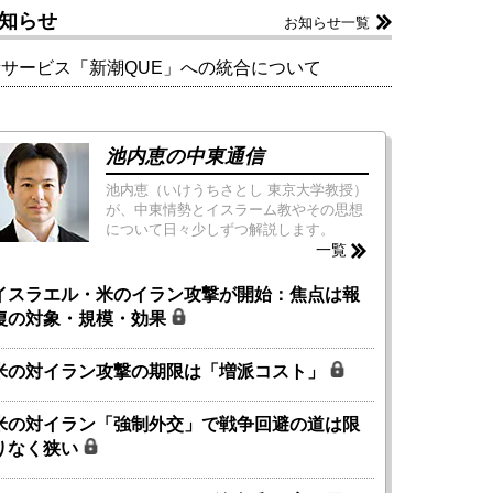
知らせ
お知らせ一覧
新サービス「新潮QUE」への統合について
池内恵の中東通信
池内恵（いけうちさとし 東京大学教授）
が、中東情勢とイスラーム教やその思想
について日々少しずつ解説します。
一覧
イスラエル・米のイラン攻撃が開始：焦点は報
復の対象・規模・効果
米の対イラン攻撃の期限は「増派コスト」
米の対イラン「強制外交」で戦争回避の道は限
りなく狭い