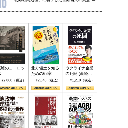
10
廃墟のヨーロッ
北方領土を知る
ウクライナ企業
パ
ための63章
の死闘 (産経セ
レクト S 039)
¥2,860（税込）
¥2,640（税込）
¥1,210（税込）