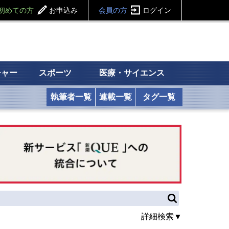
初めての方
お申込み
会員の方
ログイン
チャー
スポーツ
医療・サイエンス
執筆者一覧
連載一覧
タグ一覧
詳細検索▼