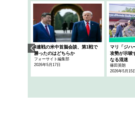
艦隊」構想
4連戦の米中首脳会談、第1戦で
マリ「ジハ
「空白」
勝ったのはどちらか
攻勢が示唆
フォーサイト編集部
のか
なる混迷
2026年5月17日
篠田英朗
2026年5月15