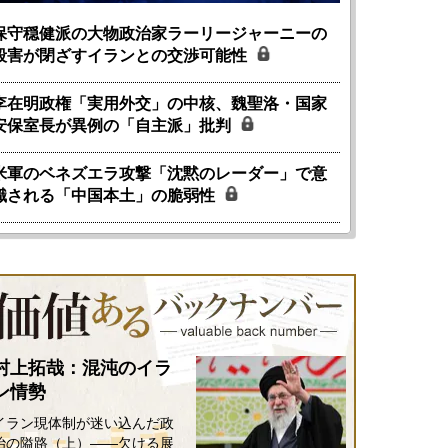
保守穏健派の大物政治家ラーリージャーニーの
殺害が閉ざすイランとの交渉可能性
李在明政権「実用外交」の中核、魏聖洛・国家
安保室長が異例の「自主派」批判
米軍のベネズエラ攻撃「沈黙のレーダー」で意
識される「中国本土」の脆弱性
村上拓哉：混沌のイラ
ン情勢
イラン現体制が迷い込んだ政
治の隘路（上）――欠ける展