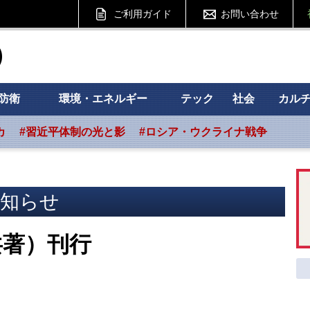
ご利用ガイド
お問い合わせ
ht フォーサイト
防衛
環境・エネルギー
テック
社会
カル
カ
#習近平体制の光と影
#ロシア・ウクライナ戦争
知らせ
共著）刊行