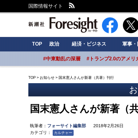
RSS
国際情報サイト
新潮社 Foresig
TOP
政治
経済・ビジネス
軍事・
#中東動乱の深層
#トランプ2.0のアメリ
TOP
>
お知らせ
>
国末憲人さんが新著（共著）刊行
お
国末憲人さんが新著（
執筆者：
フォーサイト編集部
2018年2月26日
カテゴリ：
カルチャー