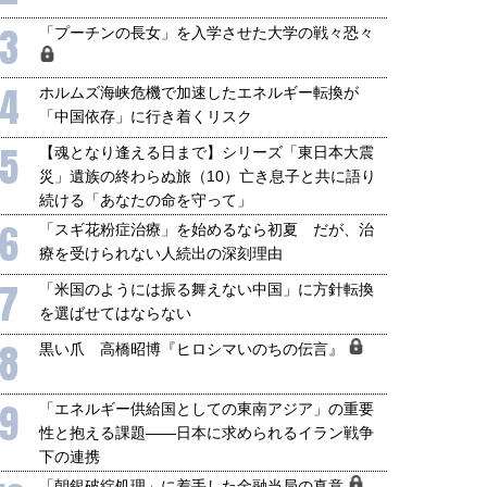
3
「プーチンの長女」を入学させた大学の戦々恐々
4
ホルムズ海峡危機で加速したエネルギー転換が
「中国依存」に行き着くリスク
5
【魂となり逢える日まで】シリーズ「東日本大震
災」遺族の終わらぬ旅（10）亡き息子と共に語り
続ける「あなたの命を守って」
6
「スギ花粉症治療」を始めるなら初夏 だが、治
療を受けられない人続出の深刻理由
7
「米国のようには振る舞えない中国」に方針転換
を選ばせてはならない
8
黒い爪 高橋昭博『ヒロシマいのちの伝言』
9
「エネルギー供給国としての東南アジア」の重要
性と抱える課題――日本に求められるイラン戦争
下の連携
「朝銀破綻処理」に着手した金融当局の真意