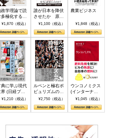
地政学理論で読
誰が日本を降伏
農業ビジネス
む多極化する世
させたか 原爆
界：トランプと
投下、ソ連参
¥1,870（税込）
¥1,100（税込）
¥1,848（税込）
RICSの挑戦
戦、そして聖断
(PHP新書)
古典に学ぶ現代
ルペンと極右ポ
ウンコノミクス
世界 (日経プレ
ピュリズムの時
(インターナシ
ミアシリーズ)
代：〈ヤヌス〉
ョナル新書)
¥1,210（税込）
¥2,750（税込）
¥1,045（税込）
の二つの顔