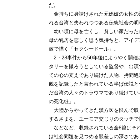
だ。
金持ちに身請けされた元娼妓の女性の
れる台湾と失われつつある伝統社会の明
幼い頃に母を亡くし、貧しい家だった
母の乳房を恋しく思う気持ちと、アイデ
致で描く「セクシードール」。
2・28事件から50年後にようやく開
タリーを撮ろうとしている監督や、出演
ての心の支えであり続けた人物、拷問処
貌を記録したと言われている半ば伝説と
だ台湾の人々のトラウマであり続けてい
の死化粧」。
大陸からやってきた漢方医を恨んで取
するさまを、ユーモア交じりのタッチで
などなど、収録されている全8篇はそ
は社会問題を見つめる眼差しの深さであ