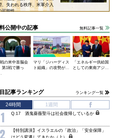
望、失われる秩序、米軍介入
の可能性
料公開中の記事
無料記事一覧
連戦の米中首脳会
マリ「ジハーディス
「エネルギー供給国
、第1戦で勝っ
ト組織」の攻勢が…
としての東南アジ…
…
目記事ランキング
ランキング一覧
24時間
1週間
f
1
Q.17 酒鬼薔薇聖斗は社会復帰しているか
2
【特別講演】イスラエルの「政治」「安全保障」
はどう変遷してきたか（上）