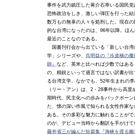
事件を武力鎮圧した蒋介石率いる国民党
恐怖政治をしき、激しい弾圧を行った結
数万もの無辜の人々を処刑した。現在の
的な台湾になったのは、96年以降。ほん
最近のことなのである。
国書刊行会から出ている「新しい台湾
学」シリーズや、
呉明益の『歩道橋の魔
師』
など、英米と比べれば少数ではある
の、精鋭といって過言ではない訳書が出
る台湾文学。なかでも、52年生まれの李
（リー・アン）は、2・28事件から高度
期時代、民主化への歩みをバックボーン
た、懐の深い作風で知られる女性作家な
ある。その多彩な魅力に触れることがで
のが、デビュー当時から翻訳を手がけて
藤井省三が編んだ短篇集『海峡を渡る幽