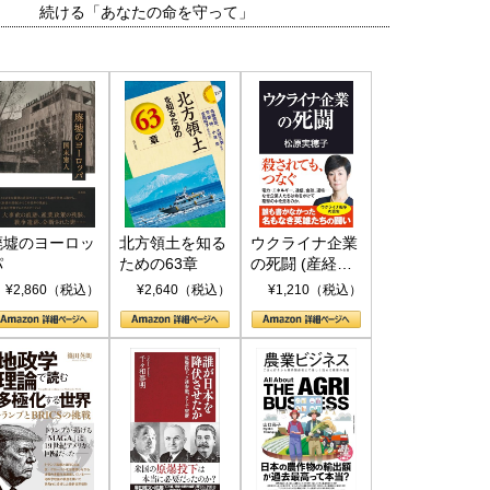
続ける「あなたの命を守って」
和泰明
小山堅
6年5月15日
2026年5月14日
廃墟のヨーロッ
北方領土を知る
ウクライナ企業
パ
ための63章
の死闘 (産経セ
レクト S 039)
¥2,860（税込）
¥2,640（税込）
¥1,210（税込）