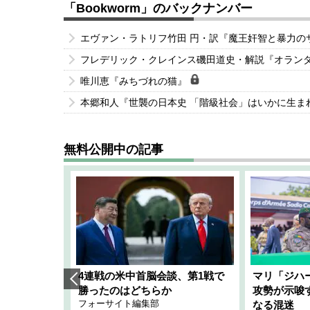
「Bookworm」のバックナンバー
エヴァン・ラトリフ竹田 円・訳『魔王奸智と暴力
フレデリック・クレインス磯田道史・解説『オラン
唯川恵『みちづれの猫』
本郷和人『世襲の日本史 「階級社会」はいかに生ま
無料公開中の記事
艦隊」構想
4連戦の米中首脳会談、第1戦で
マリ「ジハ
「空白」
勝ったのはどちらか
攻勢が示唆
フォーサイト編集部
のか
なる混迷