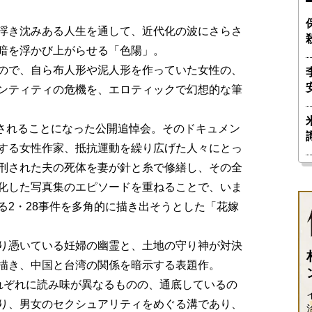
浮き沈みある人生を通して、近代化の波にさらさ
暗を浮かび上がらせる「色陽」。
ので、自ら布人形や泥人形を作っていた女性の、
ンティティの危機を、エロティックで幻想的な筆
催されることになった公開追悼会。そのドキュメン
する女性作家、抵抗運動を繰り広げた人々にとっ
刑された夫の死体を妻が針と糸で修繕し、その全
化した写真集のエピソードを重ねることで、いま
る2・28事件を多角的に描き出そうとした「花嫁
り憑いている妊婦の幽霊と、土地の守り神が対決
描き、中国と台湾の関係を暗示する表題作。
れぞれに読み味が異なるものの、通底しているの
り、男女のセクシュアリティをめぐる溝であり、