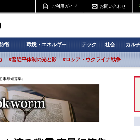
ご利用ガイド
お問い合わせ
ht フォーサイト
防衛
環境・エネルギー
テック
社会
カル
カ
#習近平体制の光と影
#ロシア・ウクライナ戦争
霊 李昂短篇集』