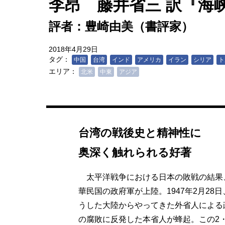
李昂 藤井省三 訳『海
評者：豊崎由美（書評家）
2018年4月29日
タグ：
中国
台湾
インド
アメリカ
イラン
シリア
ト
エリア：
北米
中東
アジア
台湾の戦後史と精神性に
奥深く触れられる好著
太平洋戦争における日本の敗戦の結果
華民国の政府軍が上陸。1947年2月28日
うした大陸からやってきた外省人による
の腐敗に反発した本省人が蜂起。この2・