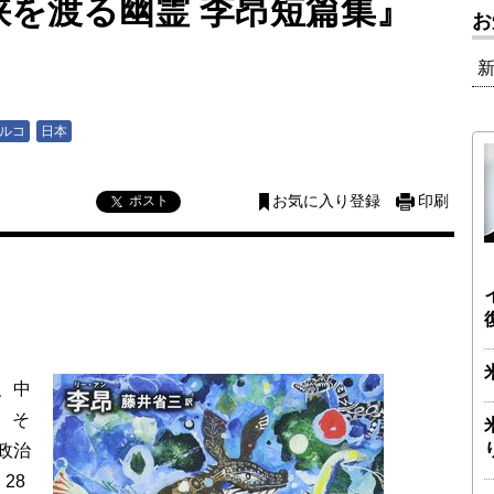
峡を渡る幽霊 李昂短篇集』
お
ルコ
日本
ポスト
お気に入り登録
印刷
、中
、そ
政治
28