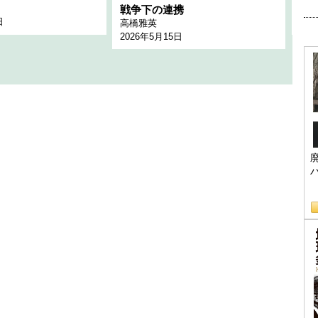
千々
戦争下の連携
日
202
高橋雅英
2026年5月15日