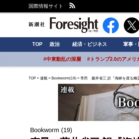
RSS
国際情報サイト
新潮社 Foresig
TOP
政治
経済・ビジネス
軍事・
#中東動乱の深層
#トランプ2.0のアメリ
TOP
>
連載
>
Bookworm(19)
>
李昂 藤井省三 訳『海峡を渡る幽
Bookworm (19)