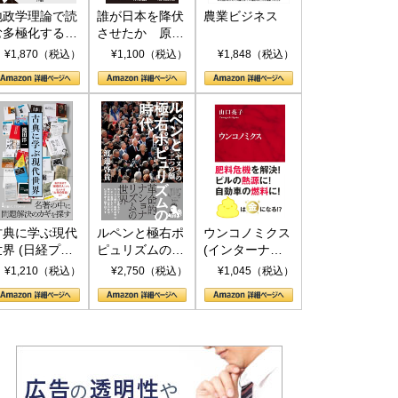
地政学理論で読
誰が日本を降伏
農業ビジネス
む多極化する世
させたか 原爆
界：トランプと
投下、ソ連参
¥1,870（税込）
¥1,100（税込）
¥1,848（税込）
RICSの挑戦
戦、そして聖断
(PHP新書)
古典に学ぶ現代
ルペンと極右ポ
ウンコノミクス
世界 (日経プレ
ピュリズムの時
(インターナシ
ミアシリーズ)
代：〈ヤヌス〉
ョナル新書)
¥1,210（税込）
¥2,750（税込）
¥1,045（税込）
の二つの顔