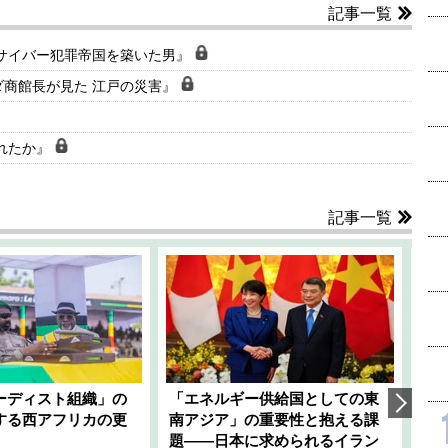
記事一覧
のサイバー犯罪帝国を築いた男』
ダ商館長が見た 江戸の災害』
れたか』
記事一覧
ーディスト組織」の
「エネルギー供給国としての東
韓
する西アフリカの更
南アジア」の重要性と抱える課
1
題――日本に求められるイラン
全