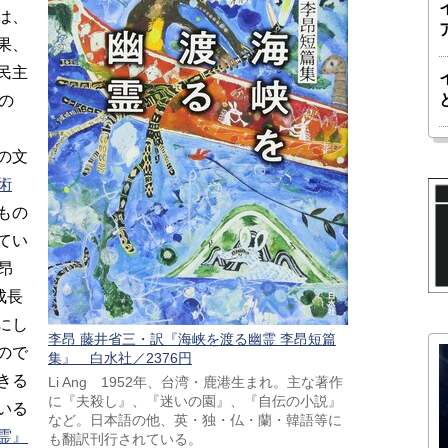
は、
果、
民主
の
の文
術
もの
てい
昂
成長
にし
李昂 藤井省三・訳『海峡を渡る幽霊 李昂短篇
ので
集』 白水社／2376円
きる
Li Ang 1952年、台湾・鹿港生まれ。主な著作
に『夫殺し』、『迷いの園』、『自伝の小説』
いる
など。日本語の他、英・独・仏・蘭・韓語等に
霊』
も翻訳刊行されている。