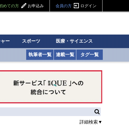
初めての方
お申込み
会員の方
ログイン
チャー
スポーツ
医療・サイエンス
執筆者一覧
連載一覧
タグ一覧
詳細検索▼