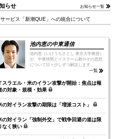
知らせ
お知らせ一覧
新サービス「新潮QUE」への統合について
池内恵の中東通信
池内恵（いけうちさとし 東京大学教授）
が、中東情勢とイスラーム教やその思想
について日々少しずつ解説します。
一覧
イスラエル・米のイラン攻撃が開始：焦点は報
復の対象・規模・効果
米の対イラン攻撃の期限は「増派コスト」
米の対イラン「強制外交」で戦争回避の道は限
りなく狭い