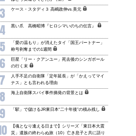
3
ケース・スタディ３ 高嶋政伸vs.美元
4
黒い爪 高橋昭博『ヒロシマいのちの伝言』
5
「愛の温もり」が消えたタイ「国王パートナー」
称号剥奪までの1週間
6
巨星「リー・クアンユー」死去後のシンガポール
の行く末
7
人手不足の自衛隊「定年延長」が「かえってマイ
ナス」とも言われる理由
8
海上自衛隊スパイ事件摘発の背景とは
9
「駅」で儲けるJR東日本“二十年後”の積み残し
国にも理解してほしい「極東
ホルムズ海峡危機で加速したエ
10
【魂となり逢える日まで】シリーズ「東日本大震
905年体制」における日米韓安
ネルギー転換が「中国依存」に
災」遺族の終わらぬ旅（10）亡き息子と共に語り
保障協力の意味
行き着くリスク