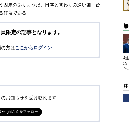
う因果のありようだ。日本と関わりの深い国、台
る好著である。
無
会員限定の記事となります。
員の方は
ここからログイン
4
談
た
注
事のお知らせを受け取れます。
@Fsightさんをフォロー