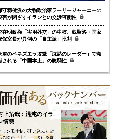
保守穏健派の大物政治家ラーリージャーニーの
殺害が閉ざすイランとの交渉可能性
李在明政権「実用外交」の中核、魏聖洛・国家
安保室長が異例の「自主派」批判
米軍のベネズエラ攻撃「沈黙のレーダー」で意
識される「中国本土」の脆弱性
村上拓哉：混沌のイラ
ン情勢
イラン現体制が迷い込んだ政
治の隘路（上）――欠ける展