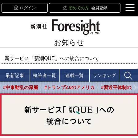
ログイン
初めての方
会員登録
お知らせ
新サービス「新潮QUE」への統合について
最新記事
執筆者一覧
連載一覧
ランキング
#中東動乱の深層
#トランプ2.0のアメリカ
#習近平体制の光