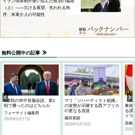
イラン現体制が迷い込んだ政治の隘路
（上）――欠ける展望、失われる秩
序、米軍介入の可能性
無料公開中の記事
4連戦の米中首脳会談、第1
マリ「ジハーディスト組織」
「エ
戦で勝ったのはどちらか
の攻勢が示唆する西アフリカ
東南
の更なる混迷
る課
フォーサイト編集部
イラ
篠田英朗
2026年5月17日
高橋
2026年5月15日
202