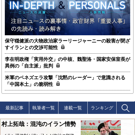
保守穏健派の大物政治家ラーリージャーニーの殺害が閉ざ
すイランとの交渉可能性
李在明政権「実用外交」の中核、魏聖洛・国家安保室長が
異例の「自主派」批判
米軍のベネズエラ攻撃「沈黙のレーダー」で意識される
「中国本土」の脆弱性
最新記事
執筆者一覧
連載一覧
ランキング
村上拓哉：混沌のイラン情勢