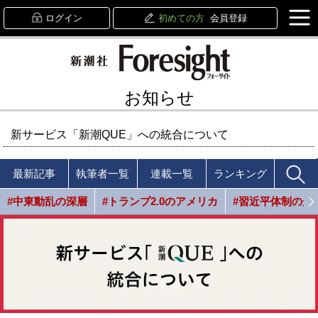
ログイン
初めての方
会員登録
お知らせ
新サービス「新潮QUE」への統合について
最新記事
執筆者一覧
連載一覧
ランキング
#中東動乱の深層
#トランプ2.0のアメリカ
#習近平体制の光