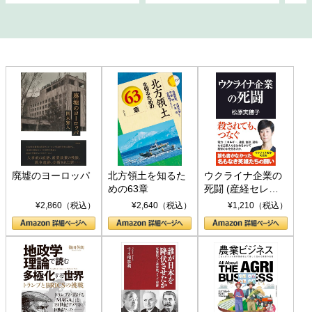
廃墟のヨーロッパ
北方領土を知るた
ウクライナ企業の
めの63章
死闘 (産経セレク
ト S 039)
¥2,860（税込）
¥2,640（税込）
¥1,210（税込）