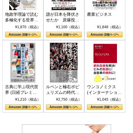
地政学理論で読む
誰が日本を降伏さ
農業ビジネス
多極化する世界：
せたか 原爆投
トランプとBRICS
下、ソ連参戦、そ
¥1,870（税込）
¥1,100（税込）
¥1,848（税込）
の挑戦
して聖断 (PHP新
書)
古典に学ぶ現代世
ルペンと極右ポピ
ウンコノミクス
界 (日経プレミア
ュリズムの時代：
(インターナショナ
シリーズ)
〈ヤヌス〉の二つ
ル新書)
¥1,210（税込）
¥2,750（税込）
¥1,045（税込）
の顔