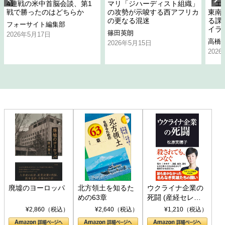
4連戦の米中首脳会談、第1
マリ「ジハーディスト組織」
「エ
戦で勝ったのはどちらか
の攻勢が示唆する西アフリカ
東南
の更なる混迷
る課
フォーサイト編集部
イラ
篠田英朗
2026年5月17日
高橋
2026年5月15日
202
廃墟のヨーロッパ
北方領土を知るた
ウクライナ企業の
めの63章
死闘 (産経セレク
ト S 039)
¥2,860（税込）
¥2,640（税込）
¥1,210（税込）