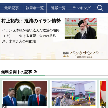
最新記事
執筆者一覧
連載一覧
ランキング
村上拓哉：混沌のイラン情勢
イラン現体制が迷い込んだ政治の隘路
（上）――欠ける展望、失われる秩
序、米軍介入の可能性
無料公開中の記事