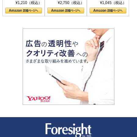
シリーズ)
〈ヤヌス〉の二つ
ル新書)
¥1,210（税込）
¥2,750（税込）
¥1,045（税込）
の顔
新潮社 Foresight