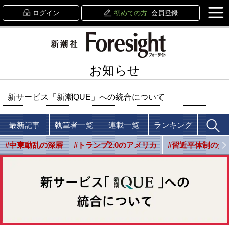
ログイン
初めての方
会員登録
お知らせ
新サービス「新潮QUE」への統合について
最新記事
執筆者一覧
連載一覧
ランキング
#中東動乱の深層
#トランプ2.0のアメリカ
#習近平体制の光