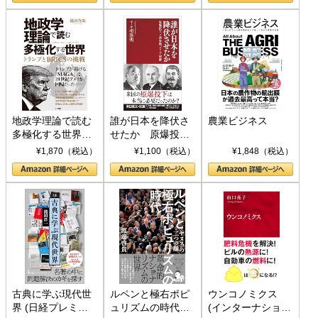
地政学理論で読む
誰が日本を降伏さ
農業ビジネス
多極化する世界：
せたか 原爆投
トランプとBRICS
下、ソ連参戦、そ
¥1,870（税込）
¥1,100（税込）
¥1,848（税込）
の挑戦
して聖断 (PHP新
書)
古典に学ぶ現代世
ルペンと極右ポピ
ウンコノミクス
界 (日経プレミア
ュリズムの時代：
(インターナショナ