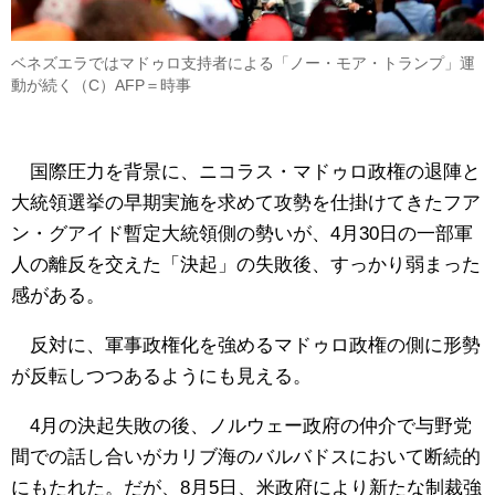
ベネズエラではマドゥロ支持者による「ノー・モア・トランプ」運
動が続く（C）AFP＝時事
国際圧力を背景に、ニコラス・マドゥロ政権の退陣と
大統領選挙の早期実施を求めて攻勢を仕掛けてきたフア
ン・グアイド暫定大統領側の勢いが、4月30日の一部軍
人の離反を交えた「決起」の失敗後、すっかり弱まった
感がある。
反対に、軍事政権化を強めるマドゥロ政権の側に形勢
が反転しつつあるようにも見える。
4月の決起失敗の後、ノルウェー政府の仲介で与野党
間での話し合いがカリブ海のバルバドスにおいて断続的
にもたれた。だが、8月5日、米政府により新たな制裁強