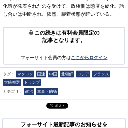
化策が発表されたのを受けて、政権側は態度を硬化。話
し合いは中断され、依然、膠着状態が続いている。
この続きは有料会員限定の
記事となります。
フォーサイト会員の方は
ここからログイン
タグ：
マクロン
国連
中国
北朝鮮
ロシア
フランス
大統領選
トランプ
カテゴリ：
政治
軍事・防衛
ポスト
フォーサイト最新記事のお知らせを