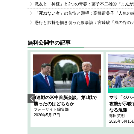
戦友と「神様」と2つの青春：藤子不二雄Ⓐ『まん
「死ねない者」の苦悩と願望：高橋留美子『人魚の
愚行と矜持を描き切った叙事詩：宮崎駿『風の谷の
無料公開中の記事
艦隊」構想
4連戦の米中首脳会談、第1戦で
マリ「ジハ
「空白」
勝ったのはどちらか
攻勢が示唆
フォーサイト編集部
のか
なる混迷
2026年5月17日
篠田英朗
2026年5月15