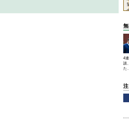
無
4
談
た
注