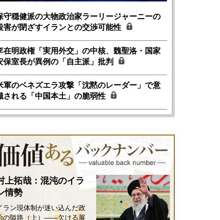
保守穏健派の大物政治家ラーリージャーニーの
殺害が閉ざすイランとの交渉可能性
李在明政権「実用外交」の中核、魏聖洛・国家
安保室長が異例の「自主派」批判
米軍のベネズエラ攻撃「沈黙のレーダー」で意
識される「中国本土」の脆弱性
国にも理解してほしい「極東
ホルムズ海峡危機で加速したエ
905年体制」における日米韓安
ネルギー転換が「中国依存」に
村上拓哉：混沌のイラ
保障協力の意味
行き着くリスク
和泰明
小山堅
ン情勢
6年5月15日
2026年5月14日
イラン現体制が迷い込んだ政
治の隘路（上）――欠ける展