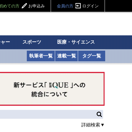
初めての方
お申込み
会員の方
ログイン
チャー
スポーツ
医療・サイエンス
執筆者一覧
連載一覧
タグ一覧
詳細検索▼