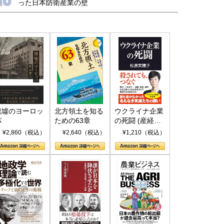
った日本防衛産業の壁
廃墟のヨーロッ
北方領土を知る
ウクライナ企業
パ
ための63章
の死闘 (産経セ
レクト S 039)
¥2,860（税込）
¥2,640（税込）
¥1,210（税込）