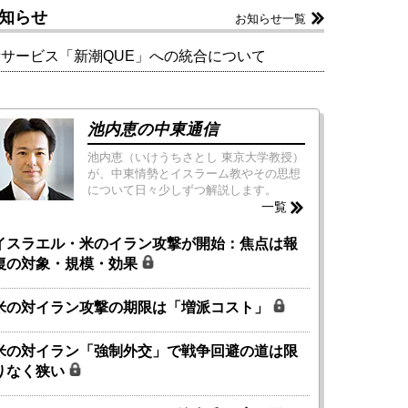
知らせ
お知らせ一覧
新サービス「新潮QUE」への統合について
池内恵の中東通信
池内恵（いけうちさとし 東京大学教授）
が、中東情勢とイスラーム教やその思想
について日々少しずつ解説します。
一覧
イスラエル・米のイラン攻撃が開始：焦点は報
復の対象・規模・効果
米の対イラン攻撃の期限は「増派コスト」
米の対イラン「強制外交」で戦争回避の道は限
りなく狭い