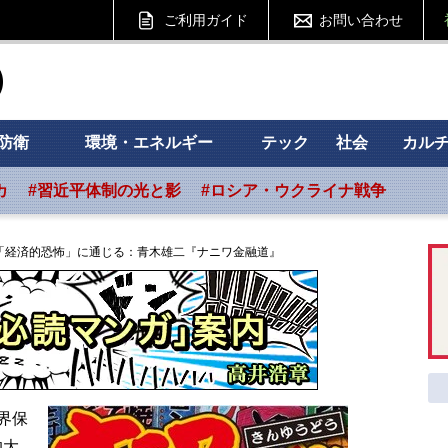
ご利用ガイド
お問い合わせ
ht フォーサイト
防衛
環境・エネルギー
テック
社会
カル
カ
#習近平体制の光と影
#ロシア・ウクライナ戦争
「経済的恐怖」に通じる：青木雄二『ナニワ金融道』
界保
的大