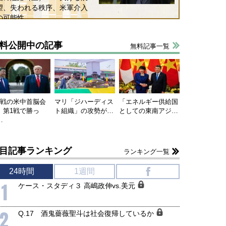
望、失われる秩序、米軍介入
の可能性
料公開中の記事
無料記事一覧
連戦の米中首脳会
マリ「ジハーディス
「エネルギー供給国
、第1戦で勝っ
ト組織」の攻勢が…
としての東南アジ…
…
目記事ランキング
ランキング一覧
24時間
1週間
f
1
ケース・スタディ３ 高嶋政伸vs.美元
2
Q.17 酒鬼薔薇聖斗は社会復帰しているか