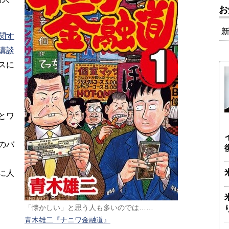
お
関す
講談
スに
とワ
のバ
に人
「懐かしい」と思う人も多いのでは……
青木雄二『ナニワ金融道』