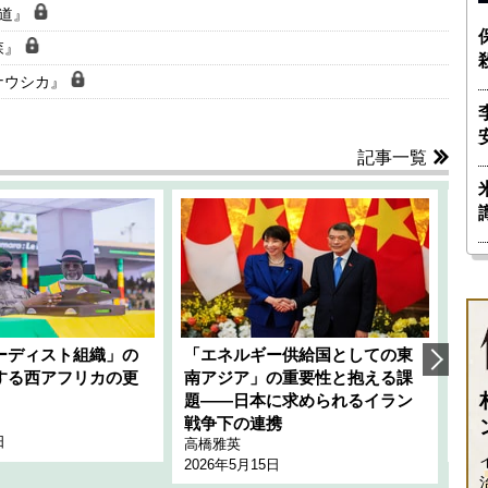
が道』
森』
ナウシカ』
記事一覧
ーディスト組織」の
「エネルギー供給国としての東
韓
する西アフリカの更
南アジア」の重要性と抱える課
1
題――日本に求められるイラン
全
千々
戦争下の連携
日
202
高橋雅英
2026年5月15日