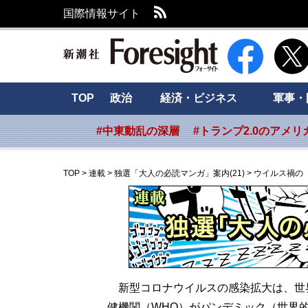
RSS
国際情報サイト
新潮社 Foresig
TOP
政治
経済・ビジネス
軍事・
#中東動乱の深層
#トランプ2.0のアメリ
TOP
>
連載
>
独選「大人の必読マンガ」案内(21)
>
ウイルス禍の
新型コロナウイルスの感染拡大は、世
健機関（WHO）がパンデミック（世界