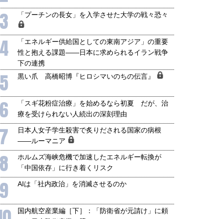
3
「プーチンの長女」を入学させた大学の戦々恐々
4
「エネルギー供給国としての東南アジア」の重要
性と抱える課題――日本に求められるイラン戦争
下の連携
5
黒い爪 高橋昭博『ヒロシマいのちの伝言』
6
「スギ花粉症治療」を始めるなら初夏 だが、治
療を受けられない人続出の深刻理由
7
日本人女子学生殺害で炙りだされる国家の病根
――ルーマニア
8
ホルムズ海峡危機で加速したエネルギー転換が
「中国依存」に行き着くリスク
9
AIは「社内政治」を消滅させるのか
10
国内航空産業編［下］：「防衛省が元請け」に頼