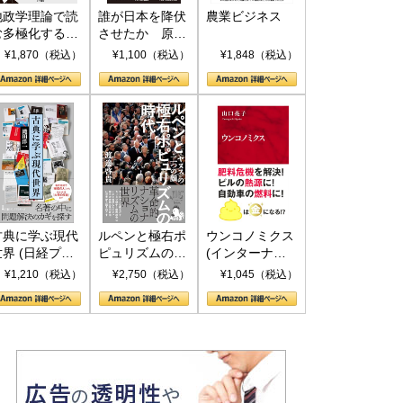
地政学理論で読
誰が日本を降伏
農業ビジネス
む多極化する世
させたか 原爆
界：トランプと
投下、ソ連参
¥1,870（税込）
¥1,100（税込）
¥1,848（税込）
RICSの挑戦
戦、そして聖断
(PHP新書)
古典に学ぶ現代
ルペンと極右ポ
ウンコノミクス
世界 (日経プレ
ピュリズムの時
(インターナシ
ミアシリーズ)
代：〈ヤヌス〉
ョナル新書)
¥1,210（税込）
¥2,750（税込）
¥1,045（税込）
の二つの顔