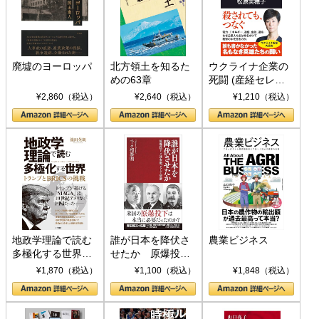
廃墟のヨーロッパ
北方領土を知るた
ウクライナ企業の
めの63章
死闘 (産経セレク
ト S 039)
¥2,860（税込）
¥2,640（税込）
¥1,210（税込）
地政学理論で読む
誰が日本を降伏さ
農業ビジネス
多極化する世界：
せたか 原爆投
トランプとBRICS
下、ソ連参戦、そ
¥1,870（税込）
¥1,100（税込）
¥1,848（税込）
の挑戦
して聖断 (PHP新
書)