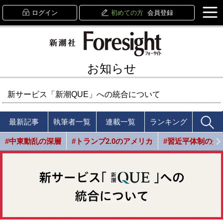
ログイン
初めての方
会員登録
お知らせ
新サービス「新潮QUE」への統合について
最新記事
執筆者一覧
連載一覧
ランキング
#中東動乱の深層
#トランプ2.0のアメリカ
#習近平体制の光