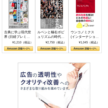
古典に学ぶ現代世
ルペンと極右ポピ
ウンコノミクス
界 (日経プレミア
ュリズムの時代：
(インターナショナ
シリーズ)
〈ヤヌス〉の二つ
ル新書)
¥1,210（税込）
¥2,750（税込）
¥1,045（税込）
の顔