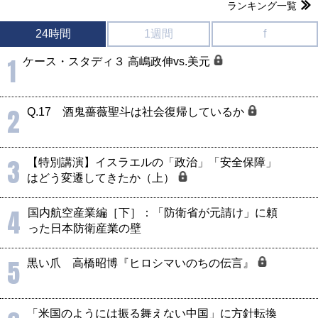
ランキング一覧
24時間
1週間
f
1
ケース・スタディ３ 高嶋政伸vs.美元
2
Q.17 酒鬼薔薇聖斗は社会復帰しているか
3
【特別講演】イスラエルの「政治」「安全保障」
はどう変遷してきたか（上）
4
国内航空産業編［下］：「防衛省が元請け」に頼
った日本防衛産業の壁
5
黒い爪 高橋昭博『ヒロシマいのちの伝言』
「米国のようには振る舞えない中国」に方針転換