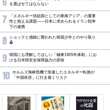
6
を選ばせてはならない
7
「エネルギー供給国としての東南アジア」の重要
性と抱える課題――日本に求められるイラン戦争
下の連携
8
ショックと感銘に襲われた韓国少年とのやり取り
9
韓国にも理解してほしい「極東1905年体制」にお
ける日米韓安全保障協力の意味
10
ホルムズ海峡危機で加速したエネルギー転換が
「中国依存」に行き着くリスク