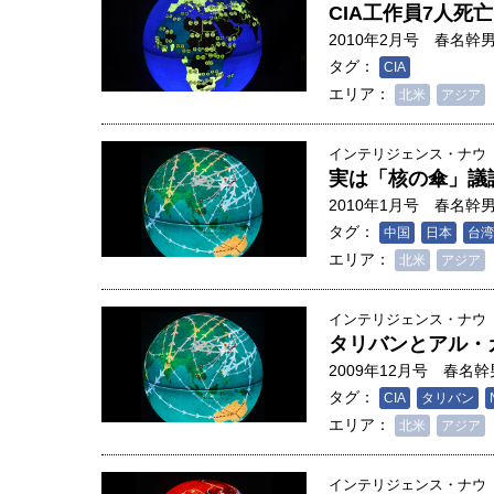
CIA工作員7人死
2010年2月号
春名幹
タグ：
CIA
エリア：
北米
アジア
インテリジェンス・ナウ
実は「核の傘」議
2010年1月号
春名幹
タグ：
中国
日本
台湾
エリア：
北米
アジア
インテリジェンス・ナウ
タリバンとアル・
2009年12月号
春名幹
タグ：
CIA
タリバン
人は「地上の太陽」を手にする
エリア：
北米
アジア
合発電の現在地――実現・普及
界像」｜江尻晶・東京大学大学
インテリジェンス・ナウ