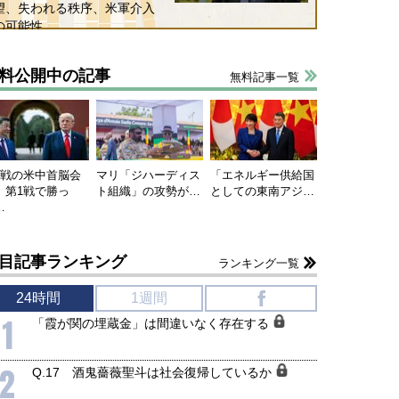
望、失われる秩序、米軍介入
の可能性
料公開中の記事
無料記事一覧
連戦の米中首脳会
マリ「ジハーディス
「エネルギー供給国
、第1戦で勝っ
ト組織」の攻勢が…
としての東南アジ…
…
目記事ランキング
ランキング一覧
24時間
1週間
f
1
「霞が関の埋蔵金」は間違いなく存在する
2
Q.17 酒鬼薔薇聖斗は社会復帰しているか