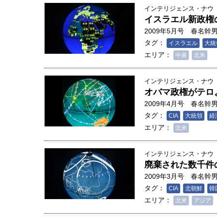
インテリジェンス・ナウ
イスラエル新政権
2009年5月号
春名幹
タグ：
イスラエル
大統
エリア：
中東
北米
インテリジェンス・ナウ
オバマ政権がテロ
2009年4月号
春名幹
タグ：
CIA
大統領
経
エリア：
北米
インテリジェンス・ナウ
廃棄された数千件
2009年3月号
春名幹
タグ：
CIA
北朝鮮
韓
エリア：
北米
アジア