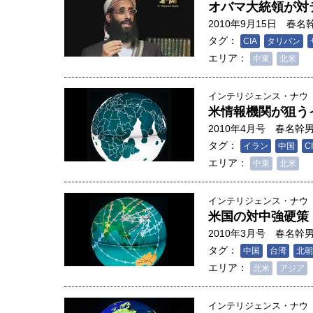
オバマ大統領が対
2010年9月15日
春名
タグ：
CIA
タリバン
エリア：
中東
北米
インテリジェンス・ナウ
米情報機関が狙う
2010年4月号
春名幹
タグ：
イラン
中国
C
エリア：
中東
北米
インテリジェンス・ナウ
米国の対中強硬策
2010年3月号
春名幹
タグ：
中国
台湾
北朝
エリア：
北米
アジア
インテリジェンス・ナウ