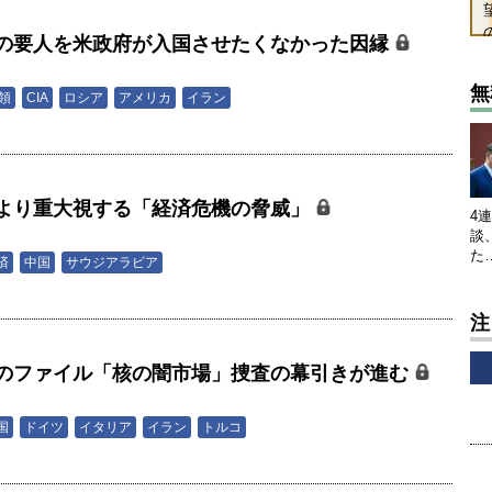
の要人を米政府が入国させたくなかった因縁
男
無
領
CIA
ロシア
アメリカ
イラン
より重大視する「経済危機の脅威」
4
男
談
た
済
中国
サウジアラビア
注
のファイル「核の闇市場」捜査の幕引きが進む
男
国
ドイツ
イタリア
イラン
トルコ