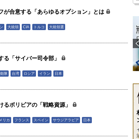
フが合意する「あらゆるオプション」とは
男
ン
大統領
CIA
トルコ
大統領選
する「サイバー司令部」
男
衛隊
台湾
ロシア
イラン
日本
けるボリビアの「戦略資源」
男
メリカ
フランス
スペイン
サウジアラビア
日本