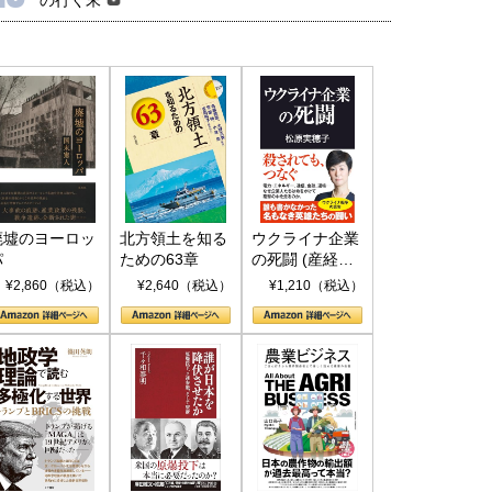
廃墟のヨーロッ
北方領土を知る
ウクライナ企業
パ
ための63章
の死闘 (産経セ
レクト S 039)
¥2,860（税込）
¥2,640（税込）
¥1,210（税込）