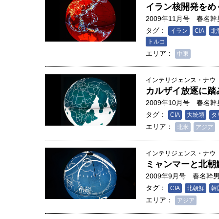
創成科学研究科教授（4）｜ 関
イラン核開発をめ
2009年11月号
春名幹
タグ：
イラン
CIA
北
トルコ
エリア：
中東
インテリジェンス・ナウ
カルザイ放逐に踏
2009年10月号
春名幹
タグ：
CIA
大統領
タ
エリア：
北米
アジア
インテリジェンス・ナウ
ミャンマーと北朝
2009年9月号
春名幹
タグ：
CIA
北朝鮮
韓
エリア：
アジア