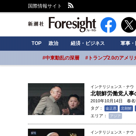
RSS
国際情報サイト
新潮社 Foresig
TOP
政治
経済・ビジネス
軍事・
#中東動乱の深層
#トランプ2.0のアメリ
インテリジェンス・ナウ
北朝鮮労働党人事
2010年10月14日
春名
タグ：
金正恩
北朝鮮
エリア：
アジア
インテリジェンス・ナウ