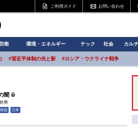
ご利用ガイド
お問い合わせ
ht フォーサイト
防衛
環境・エネルギー
テック
社会
カル
カ
#習近平体制の光と影
#ロシア・ウクライナ戦争
の闇
幹男
韓国
日本