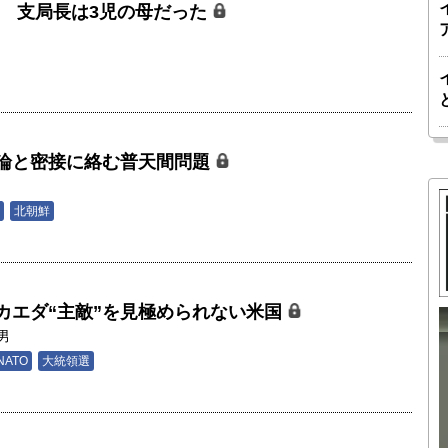
亡 支局長は3児の母だった
男
論と密接に絡む普天間問題
男
北朝鮮
カエダ“主敵”を見極められない米国
男
胎動するゲームチェンジャー「南鳥島レ
NATO
大統領選
か 核融
アアース泥」――日米欧豪による新たな
後の「世
サプライチェーン｜中村謙太郎・東京大
院新領域
学エネルギー・資源フロンティアセンタ