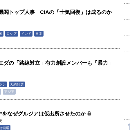
機関トップ人事 CIAの「士気回復」は成るのか
男
国
ロシア
インド
日本
エダの「路線対立」有力創設メンバーも「暴力」
男
ラン
大統領選
アジア
犯”をなぜグルジアは仮出所させたのか
男
統領選