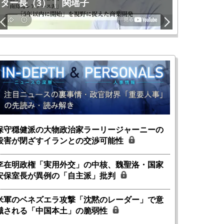
ター長（3）｜ 関瑶子
関瑶子
保守穏健派の大物政治家ラーリージャーニーの
殺害が閉ざすイランとの交渉可能性
李在明政権「実用外交」の中核、魏聖洛・国家
安保室長が異例の「自主派」批判
米軍のベネズエラ攻撃「沈黙のレーダー」で意
識される「中国本土」の脆弱性