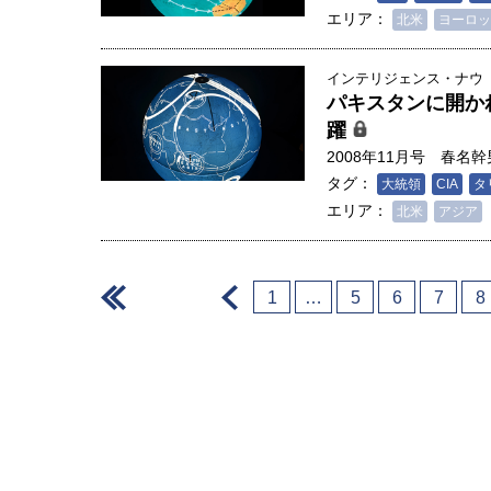
エリア：
北米
ヨーロッ
インテリジェンス・ナウ
パキスタンに開か
躍
2008年11月号
春名幹
タグ：
大統領
CIA
タ
エリア：
北米
アジア
＜
＜
1
…
5
6
7
8