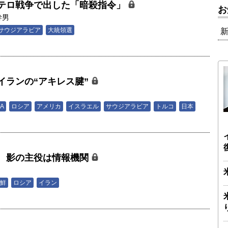
テロ戦争で出した「暗殺指令」
お
幹男
サウジアラビア
大統領選
イランの“アキレス腱”
男
IA
ロシア
アメリカ
イスラエル
サウジアラビア
トルコ
日本
 影の主役は情報機関
男
鮮
ロシア
イラン