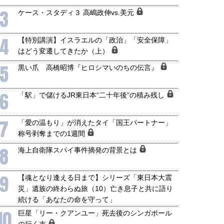
3
ケース・スタディ３ 高嶋政伸vs.美元
4
【特別講演】イスラエルの「政治」「安全保障」
はどう変遷してきたか（上）
5
黒い爪 高橋昭博『ヒロシマいのちの伝言』
6
「駅」で儲けるJR東日本“二十年後”の積み残し
7
「愛の温もり」が消えたタイ「国王パートナー」
称号剥奪までの1週間
8
海上自衛隊スパイ事件摘発の背景とは
9
【魂となり逢える日まで】シリーズ「東日本大震
災」遺族の終わらぬ旅（10）亡き息子と共に語り
続ける「あなたの命を守って」
10
巨星「リー・クアンユー」死去後のシンガポール
の行く末