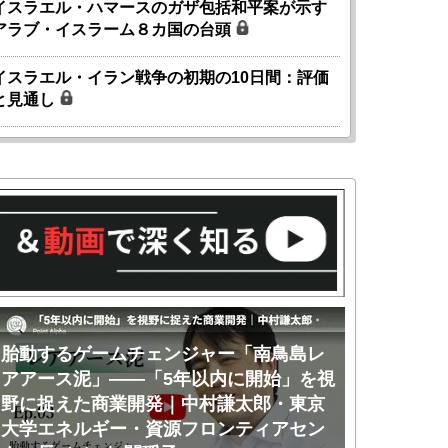
イスラエル・ハマースのガザ包括和平案が示す
アラブ・イスラーム８カ国の台頭
イスラエル・イラン戦争の初期の10日間：評価
と見通し
胎動するゲームチェンジャー「南鳥島レ
胎動するゲ
アアース泥」――「5年以内に開始」を視
アアース泥
野に捉えた商業開発｜中村謙太郎・東京
のか｜中村
大学エネルギー・資源フロンティアセン
ー・資源フ