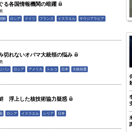
瑶子
ー長（4）｜ 関瑶子
ぐる各国情報機関の暗躍
男
朝鮮
ロシア
ドイツ
フランス
イスラエル
サウジアラビア
み切れないオバマ大統領の悩み
男
リバン
ロシア
アメリカ
トルコ
日本
大統領選
鮮 浮上した核技術協力疑惑
男
国
ロシア
イスラエル
シリア
日本