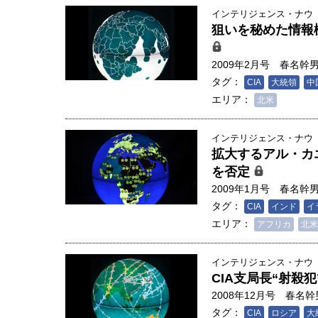
インテリジェンス・ナウ
狙いを秘めた情報
2009年2月号
春名幹
タグ：
CIA
大統領
中
エリア：
北米
インテリジェンス・ナウ
拡大するアル・カ
を否定
2009年1月号
春名幹
タグ：
CIA
インド
イ
エリア：
アフリカ
北米
インテリジェンス・ナウ
CIA支局長“射殺
2008年12月号
春名幹
タグ：
CIA
ロシア
大