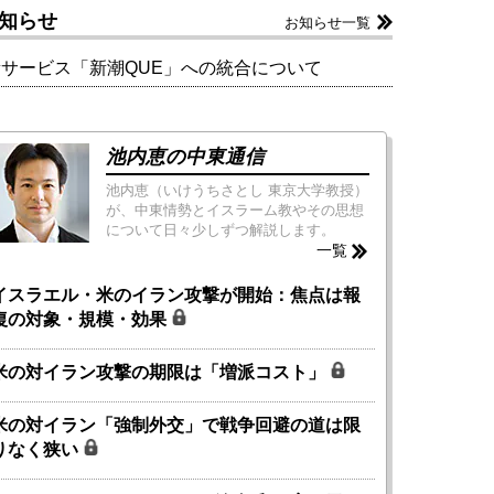
知らせ
お知らせ一覧
新サービス「新潮QUE」への統合について
池内恵の中東通信
池内恵（いけうちさとし 東京大学教授）
が、中東情勢とイスラーム教やその思想
について日々少しずつ解説します。
一覧
イスラエル・米のイラン攻撃が開始：焦点は報
復の対象・規模・効果
米の対イラン攻撃の期限は「増派コスト」
米の対イラン「強制外交」で戦争回避の道は限
りなく狭い