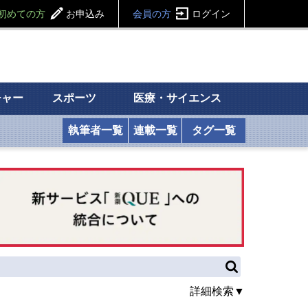
初めての方
お申込み
会員の方
ログイン
チャー
スポーツ
医療・サイエンス
執筆者一覧
連載一覧
タグ一覧
詳細検索▼