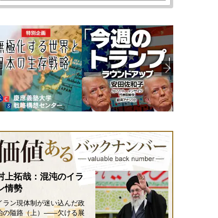
村上拓哉：混沌のイラ
ン情勢
イラン現体制が迷い込んだ政
治の隘路（上）――欠ける展