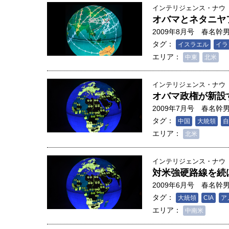
インテリジェンス・ナウ
オバマとネタニヤ
2009年8月号
春名幹
タグ：
イスラエル
イラ
エリア：
中東
北米
インテリジェンス・ナウ
オバマ政権が新設
2009年7月号
春名幹
タグ：
中国
大統領
自
エリア：
北米
インテリジェンス・ナウ
対米強硬路線を続
2009年6月号
春名幹
タグ：
大統領
CIA
ア
エリア：
中南米