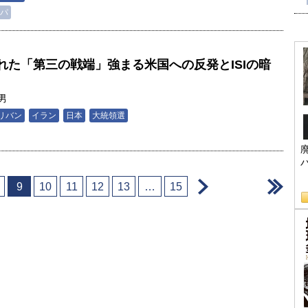
パ
れた「第三の戦端」強まる米国への反発とISIの暗
男
リバン
イラン
日本
大統領選
＞
＞
9
10
11
12
13
…
15